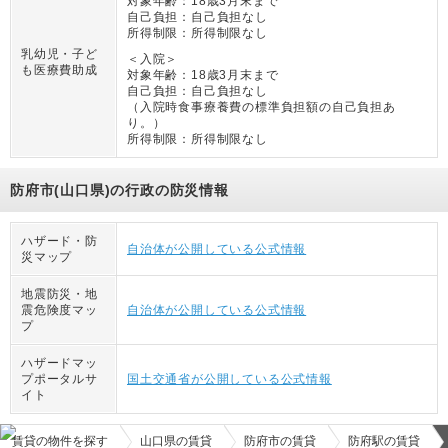
対象年齢：
18歳3月末まで
自己負担：
自己負担なし
所得制限：
所得制限なし
乳幼児・子ど
＜入院＞
も医療費助成
対象年齢：
18歳3月末まで
自己負担：
自己負担なし
（
入院時食事療養費の標準負担額の自己負担あ
り。
）
所得制限：
所得制限なし
防府市(山口県)の行政の防災情報
ハザード・防
自治体が公開している公式情報
災マップ
地震防災・地
震危険度マッ
自治体が公開している公式情報
プ
ハザードマッ
プポータルサ
国土交通省が公開している公式情報
イト
賃貸の物件を探す
山口県の賃貸
防府市の賃貸
防府駅の賃貸