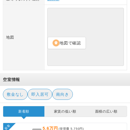
地図
地図で確認
location_on
空室情報
敷金なし
即入居可
南向き
新着順
家賃の低い順
面積の広い順
新着
5.6万円
(管理費
5,750円
)