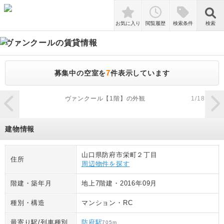
検索
お気に入り
閲覧履歴
検索条件
検索
ヴァンクール
の賃貸情報
7
募集中の空室を
件表示しています
zoom_in
ヴァンクール【1階】の外観
1
/
18
建物情報
山口県防府市栄町２丁目
住所
周辺物件を探す
階建・築年月
地上7階建
・
2016年09月
種別・構造
マンション
・
RC
最寄り駅/列車種別
防府駅
705
m