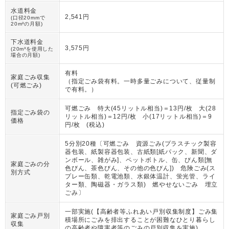
水道料金
2,541円
(口径20mmで
20m³の月額)
下水道料金
3,575円
(20m³を使用した
場合の月額)
有料
家庭ごみ収集
（
指定ごみ袋有料。一時多量ごみについて、従量制
(可燃ごみ)
で有料。
）
可燃ごみ 特大(45リットル相当)＝13円/枚 大(28
指定ごみ袋の
リットル相当)＝12円/枚 小(17リットル相当)＝9
価格
円/枚 (税込)
5分別20種〔可燃ごみ 資源ごみ(プラスチック製容
器包装、紙製容器包装、古紙類[紙パック、新聞、ダ
ンボール、雑がみ]、ペットボトル、缶、びん類[無
家庭ごみの分
色びん、茶色びん、その他の色びん]) 危険ごみ(ス
別方式
プレー缶類、乾電池類、水銀体温計、蛍光管、ライ
ター類、陶磁器・ガラス類) 燃やせないごみ 埋立
ごみ〕
一部実施(【高齢者等ふれあい戸別収集制度】ごみ集
家庭ごみ戸別
積場所にごみを排出することが困難なひとり暮らし
収集
の高齢者や障害者等のごみの戸別収集を実施)