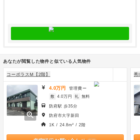
あなたが閲覧した物件と似ている人気物件
コーポラスM【2階】
秀
4.0万円
管理費
ー
敷
4.0万円
礼
無料
防府駅 歩35分
zoom_in
防府市大字新田
1K / 24.8m² / 2階