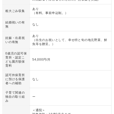
あり
粗大ごみ収集
（
有料。事前申込制。
）
結婚祝いの有
なし
無
あり
妊娠・出産祝
（
出生のお祝いとして、幸せ枡と旬の地元野菜、鮮
いの有無
魚等を贈呈。
）
0歳児の認可保
育所・認定こ
54,000円/月
ども園月額保
育料
認可外保育所
に預ける保護
なし
者への補助
子育て関連の
独自の取り組
ー
み
＜通院＞