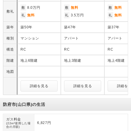
敷
8.0万円
敷
無料
敷
無料
敷礼
礼
無料
礼
3.5万円
礼
無料
築年
築50年
築47年
築37年
種別
マンション
アパート
アパート
構造
RC
RC
RC
階建
地上6階建
地上3階建
地上4階建
地図
詳細を見る
詳細を見る
詳細を
防府市(山口県)の生活
ガス料金
6,827円
(22m³使用した場
合の月額)