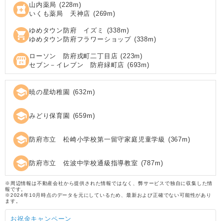
山内薬局
(
228
m)
local_pharmacy
いくも薬局 天神店
(
269
m)
ゆめタウン防府 イズミ
(
338
m)
shopping_cart
ゆめタウン防府フラワーショップ
(
338
m)
ローソン 防府戎町二丁目店
(
223
m)
local_convenience_store
セブン－イレブン 防府緑町店
(
693
m)
school
暁の星幼稚園
(
632
m)
school
みどり保育園
(
659
m)
school
防府市立 松崎小学校第一留守家庭児童学級
(
367
m)
school
防府市立 佐波中学校通級指導教室
(
787
m)
※周辺情報は不動産会社から提供された情報ではなく、弊サービスで独自に収集した情
報です。
※2024年10月時点のデータを元にしているため、最新および正確でない可能性があり
ます。
お祝金キャンペーン