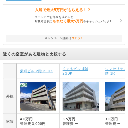
入居で
最大5万円
がもらえる！？
スモッカでお部屋を決めると
もれなく
最大5万円
対象者全員に
をキャッシュバック!
キャンペーン詳細は
コチラ！
近くの空室がある建物と比較する
くまやビル 4階
シンセリティ
栄町ビル 2階 2LDK
2SDK
階 1R
外観
4.0万円
3.5万円
3.0万円
家賃
管理費
3,000円
管理費
ー
管理費
ー