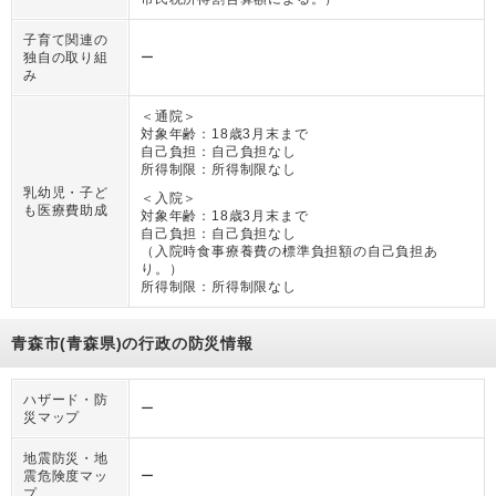
子育て関連の
独自の取り組
ー
み
＜通院＞
対象年齢：
18歳3月末まで
自己負担：
自己負担なし
所得制限：
所得制限なし
乳幼児・子ど
＜入院＞
も医療費助成
対象年齢：
18歳3月末まで
自己負担：
自己負担なし
（
入院時食事療養費の標準負担額の自己負担あ
り。
）
所得制限：
所得制限なし
青森市(青森県)の行政の防災情報
ハザード・防
ー
災マップ
地震防災・地
震危険度マッ
ー
プ