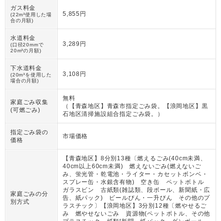
ガス料金
5,855円
(22m³使用した場
合の月額)
水道料金
3,289円
(口径20mmで
20m³の月額)
下水道料金
3,108円
(20m³を使用した
場合の月額)
無料
家庭ごみ収集
（
【青森地区】青森市指定ごみ袋。【浪岡地区】黒
(可燃ごみ)
石地区清掃施設組合指定ごみ袋。
）
指定ごみ袋の
市場価格
価格
【青森地区】8分別13種〔燃えるごみ(40cm未満、
40cm以上60cm未満) 燃えないごみ(燃えないご
み、蛍光管・乾電池・ライター・カセットボンベ・
スプレー缶・水銀含有物) 空き缶 ペットボトル
ガラスビン 古紙類(雑誌類、段ボール、新聞紙・広
家庭ごみの分
告、紙パック) ビールびん・一升びん その他のプ
別方式
ラスチック〕【浪岡地区】3分別12種〔燃やせるご
み 燃やせないごみ 資源物(ペットボトル、その他