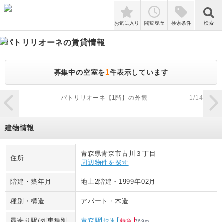
検索
お気に入り
閲覧履歴
検索条件
検索
パトリリオーネ
の賃貸情報
1
募集中の空室を
件表示しています
zoom_in
パトリリオーネ【1階】の外観
1
/
14
建物情報
青森県青森市古川３丁目
住所
周辺物件を探す
階建・築年月
地上2階建
・
1999年02月
種別・構造
アパート
・
木造
最寄り駅/列車種別
青森駅
快速
特急
769
m