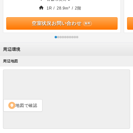
1R / 28.9m² / 2階
空室状況お問い合わせ
無料
周辺環境
周辺地図
地図で確認
location_on