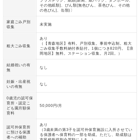
プラスチック、紙類[新聞、紙パック、ダンボール、
その他紙類]、びん類[無色びん、茶色びん、その他
の色びん]、缶類)〕
家庭ごみ戸別
未実施
収集
あり
（
【青森地区】有料。戸別収集。事前申込制。粗大
粗大ごみ収集
ごみ収集手数料納付券貼付。1個につき820円。【浪
岡地区】無料。ステーション収集。月2回。
）
結婚祝いの有
なし
無
妊娠・出産祝
なし
いの有無
0歳児の認可保
育所・認定こ
50,000円/月
ども園月額保
育料
あり
認可外保育所
（
3歳未満の第3子を認可外保育施設に入所させてい
に預ける保護
る保護者へ保育料の一部を助成。ただし、助成額は
者への補助
市民税所得割合算額による。
）