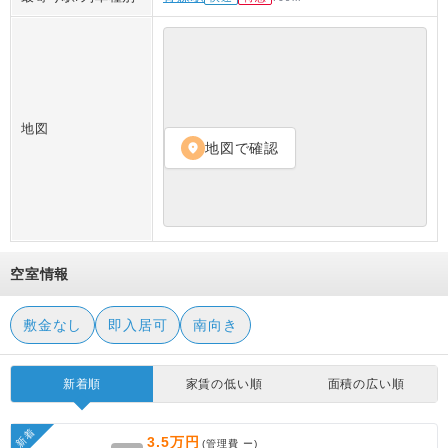
地図
地図で確認
location_on
空室情報
敷金なし
即入居可
南向き
新着順
家賃の低い順
面積の広い順
新着
3.5万円
(管理費
ー
)