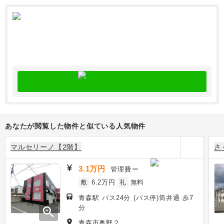
あなたが閲覧した物件と似ている人気物件
マルセリーノ【2階】
さ
3.1万円
管理費
ー
敷
6.2万円
礼
無料
青森駅 バス24分 (バス停)筒井通 歩7
分
zoom_in
青森市奥野２