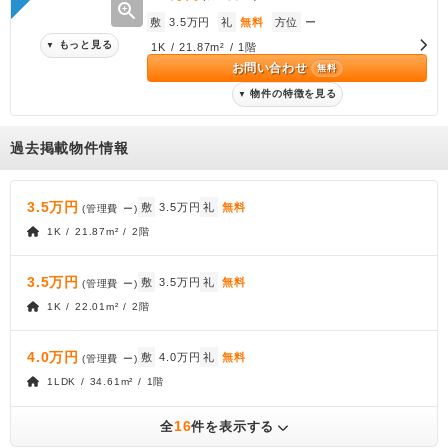
zoom_in
敷
3.5万円
礼
無料
方位
ー
もっと見る
▼
1K / 21.87m² / 1階
お問い合わせ
無料
物件の特徴を見る
▼
過去掲載物件情報
3.5万円
敷
3.5万円
礼
無料
(管理費
ー
)
1K / 21.87m² / 2階
3.5万円
敷
3.5万円
礼
無料
(管理費
ー
)
1K / 22.01m² / 2階
4.0万円
敷
4.0万円
礼
無料
(管理費
ー
)
1LDK / 34.61m² / 1階
16
全
件を表示する