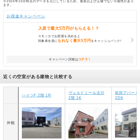
※2024年10月時点のデータを元にしているため、最新および正確でない可能性があり
ます。
お祝金キャンペーン
入居で
最大5万円
がもらえる！？
スモッカでお部屋を決めると
もれなく
最大5万円
対象者全員に
をキャッシュバック!
キャンペーン詳細は
コチラ！
近くの空室がある建物と比較する
ヴェルドミール古川
前田アパート 
ハイツF 2階 1R
2階 1K
2DK
外観