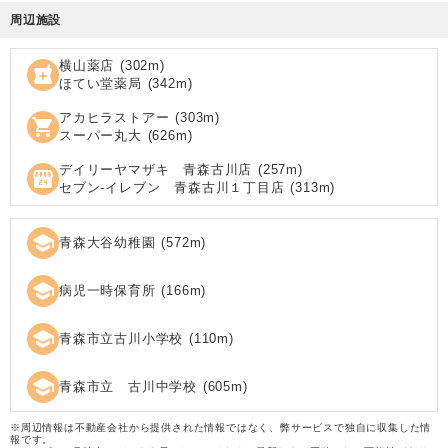
周辺施設
横山薬店
(
302
m)
local_pharmacy
ほてい堂薬局
(
342
m)
アカヒラストアー
(
303
m)
shopping_cart
スーパー丸大
(
626
m)
デイリーヤマザキ 青森古川店
(
257
m)
local_convenience_store
セブン‐イレブン 青森古川１丁目店
(
313
m)
school
青森大谷幼稚園
(
572
m)
school
病児一時保育所
(
166
m)
school
青森市立古川小学校
(
110
m)
school
青森市立 古川中学校
(
605
m)
※周辺情報は不動産会社から提供された情報ではなく、弊サービスで独自に収集した情
報です。