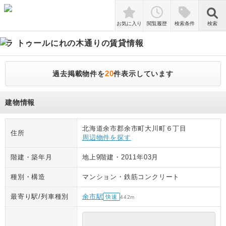
検索
お気に入り
閲覧履歴
検索条件
検索
ラ トゥールにれの木通り
の賃貸情報
20
過去掲載物件を
件表示しています
建物情報
北海道余市郡余市町大川町６丁目
住所
周辺物件を探す
階建・築年月
地上9階建
・
2011年03月
種別・構造
マンション
・
鉄筋コンクリート
最寄り駅/列車種別
余市駅
快速
442
m