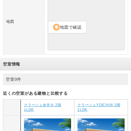
地図
地図で確認
location_on
空室情報
空室0件
近くの空室がある建物と比較する
クラージュ余市Ⅲ 2階
クラージュYOICHIIII 2階
1LDK
1LDK