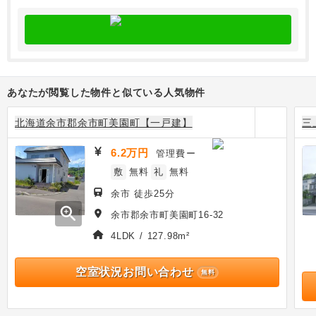
あなたが閲覧した物件と似ている人気物件
北海道余市郡余市町美園町【一戸建】
三
6.2万円
管理費
ー
敷
無料
礼
無料
余市 徒歩25分
zoom_in
余市郡余市町美園町16-32
4LDK / 127.98m²
空室状況お問い合わせ
無料