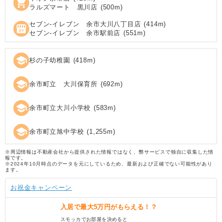
shopping_cart
ラルズマート 黒川店
(
500
m)
セブン‐イレブン 余市大川八丁目店
(
414
m)
local_convenience_store
セブン‐イレブン 余市駅前店
(
551
m)
school
杉の子幼稚園
(
418
m)
school
余市町立 大川保育所
(
692
m)
school
余市町立大川小学校
(
583
m)
school
余市町立旭中学校
(
1,255
m)
※周辺情報は不動産会社から提供された情報ではなく、弊サービスで独自に収集した情
報です。
※2024年10月時点のデータを元にしているため、最新および正確でない可能性があり
ます。
お祝金キャンペーン
入居で
最大5万円
がもらえる！？
スモッカでお部屋を決めると