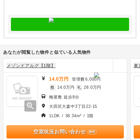
あなたが閲覧した物件と似ている人気物件
メゾンドアルグ【1階】
東
14.0万円
管理費
6,000円
敷
14.0万円
礼
28.0万円
梅屋敷 徒歩8分
zoom_in
大田区大森中3丁目22-15
1LDK / 38.34m² / 1階
空室状況お問い合わせ
無料