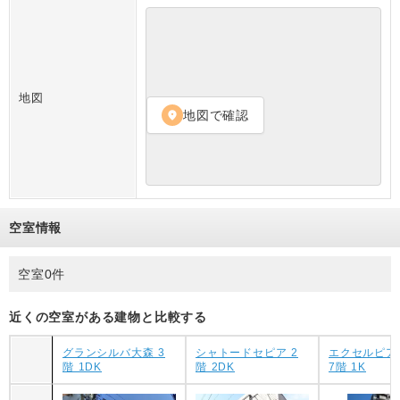
地図
地図で確認
location_on
空室情報
空室0件
近くの空室がある建物と比較する
グランシルバ大森 3
シャトードセピア 2
エクセルピア
階 1DK
階 2DK
7階 1K