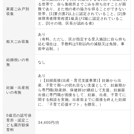
る世帯で、自ら集積所までごみを持ち出すことが困
家庭ごみ戸別
難であり、また他の者の協力を得ることができない
収集
世帯。[1]要介護2以上に認定されていること。[2]身
体障害者障害程度1級及び2級に認定されているこ
と。[3]その他、区長が認める者)
あり
（
有料。ただし、区が指定する受入施設に自ら持ち
粗大ごみ収集
込む場合は、手数料は5割以内の減額又は免除。事
前申込制。
）
結婚祝いの有
なし
無
あり
（
【妊婦面接(出産・育児支援事業)】妊娠から出
産、子育て期への切れ目ない支援として、妊娠期か
妊娠・出産祝
ら専門職(助産師、保健師)が継続して支援。妊娠届
いの有無
出後に専門職が面接をして、妊娠、出産、子育てに
関する相談を実施。出産前までに面接を終えた妊婦
に、「子育て応援ギフト」を贈呈。
）
0歳児の認可保
育所・認定こ
34,400円/月
ども園月額保
育料