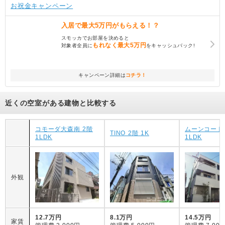
お祝金キャンペーン
入居で
最大5万円
がもらえる！？
スモッカでお部屋を決めると
もれなく
最大5万円
対象者全員に
をキャッシュバック!
キャンペーン詳細は
コチラ！
近くの空室がある建物と比較する
コモーダ大森南 2階
ムーンコート 
TINO 2階 1K
1LDK
1LDK
外観
12.7万円
8.1万円
14.5万円
家賃