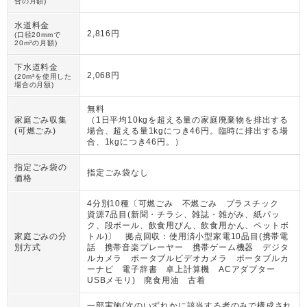
合の月額)
水道料金
2,816円
(口径20mmで
20m³の月額)
下水道料金
2,068円
(20m³を使用した
場合の月額)
無料
家庭ごみ収集
（
1日平均10kgを超える量の家庭廃棄物を排出する
(可燃ごみ)
場合、超える量1kgにつき46円。臨時に排出する場
合、1kgにつき46円。
）
指定ごみ袋の
指定ごみ袋なし
価格
4分別10種〔可燃ごみ 不燃ごみ プラスチック
資源7品目(新聞・チラシ、雑誌・雑がみ、紙パッ
ク、段ボール、飲食用びん、飲食用かん、ペットボ
家庭ごみの分
トル)〕 拠点回収：使用済小型家電10品目(携帯電
別方式
話 携帯音楽プレーヤー 携帯ゲーム機器 デジタ
ルカメラ ポータブルビデオカメラ ポータブルカ
ーナビ 電子辞書 卓上計算機 ACアダプター
USBメモリ) 廃食用油 古着
一部実施(次のいずれかに該当する者のみで構成され