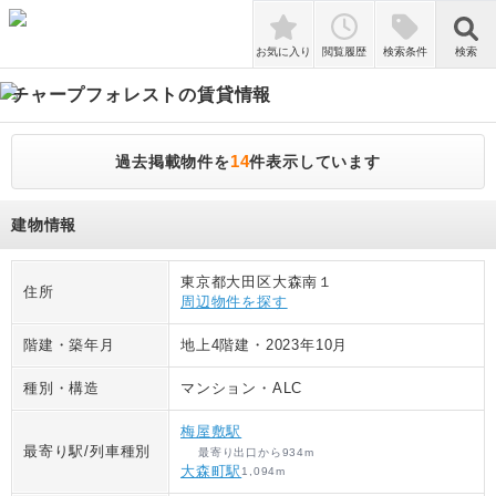
検索
お気に入り
閲覧履歴
検索条件
検索
チャープフォレスト
の賃貸情報
14
過去掲載物件を
件表示しています
建物情報
東京都大田区大森南１
住所
周辺物件を探す
階建・築年月
地上4階建
・
2023年10月
種別・構造
マンション
・
ALC
梅屋敷駅
最寄り駅/列車種別
最寄り出口
から
934
m
大森町駅
1,094
m