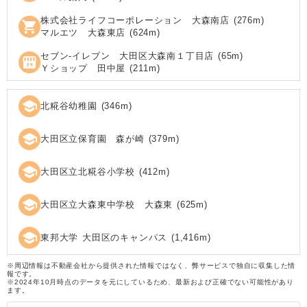
株式会社ライフコーポレーション 大森南店
(
276
m)
shopping_cart
マルエツ 大森東店
(
624
m)
セブン‐イレブン 大田区大森南１丁目店
(
65
m)
local_convenience_store
Ｙショップ 田中屋
(
211
m)
school
北糀谷幼稚園
(
346
m)
school
大田区立保育園 森が崎
(
379
m)
school
大田区立北糀谷小学校
(
412
m)
school
大田区立大森東中学校 大森東
(
625
m)
school
東邦大学 大田区のキャンパス
(
1,416
m)
※周辺情報は不動産会社から提供された情報ではなく、弊サービスで独自に収集した情
報です。
※2024年10月時点のデータを元にしているため、最新および正確でない可能性があり
ます。