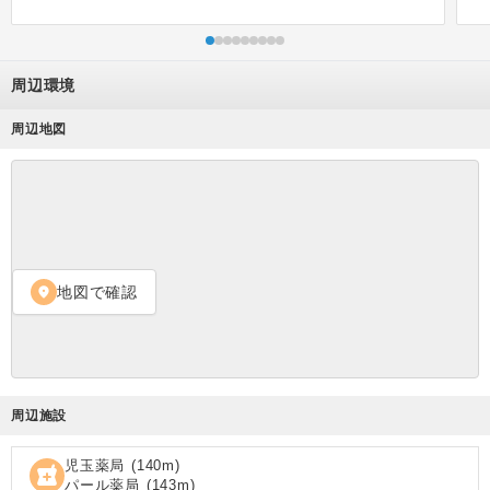
周辺環境
周辺地図
地図で確認
location_on
周辺施設
児玉薬局
(
140
m)
local_pharmacy
パール薬局
(
143
m)