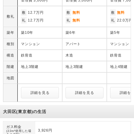
管理費
3,000円
管理費
5,000円
管理費
7,00
敷
12.7万円
敷
無料
敷
無料
敷礼
礼
12.7万円
礼
無料
礼
22.0万円
築年
築10年
築6年
築5年
種別
マンション
アパート
マンション
構造
鉄骨造
木造
鉄骨造
階建
地上3階建
地上3階建
地上4階建
地図
詳細を見る
詳細を見る
詳細を
大田区(東京都)の生活
ガス料金
3,926円
(22m³使用した場