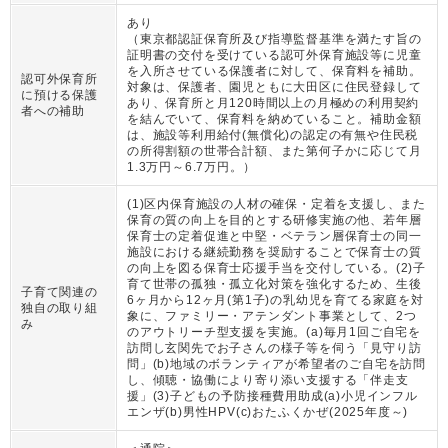
あり
（
東京都認証保育所及び指導監督基準を満たす旨の
証明書の交付を受けている認可外保育施設等に児童
を入所させている保護者に対して、保育料を補助。
認可外保育所
対象は、保護者、園児ともに大田区に住民登録して
に預ける保護
あり、保育所と月120時間以上の月極めの利用契約
者への補助
を結んでいて、保育料を納めていること。補助金額
は、施設等利用給付(無償化)の認定の有無や住民税
の所得割額の世帯合計額、また第何子かに応じて月
1.3万円～6.7万円。
）
(1)区内保育施設の人材の確保・定着を支援し、また
保育の質の向上を目的とする研修実施の他、若年層
保育士の定着促進と中堅・ベテラン層保育士の同一
施設における継続勤務を奨励することで保育士の質
の向上を図る保育士応援手当を交付している。(2)子
育て世帯の孤独・孤立化対策を強化するため、生後
子育て関連の
6ヶ月から12ヶ月(第1子)の乳幼児を育てる家庭を対
独自の取り組
象に、ファミリー・アテンダント事業として、2つ
み
のアウトリーチ型支援を実施。(a)毎月1回ご自宅を
訪問し玄関先でお子さんの様子等を伺う「見守り訪
問」(b)地域のボランティアが希望者のご自宅を訪問
し、傾聴・協働により寄り添い支援する「伴走支
援」(3)子どもの予防接種費用助成(a)小児インフル
エンザ(b)男性HPV(c)おたふくかぜ(2025年度～)