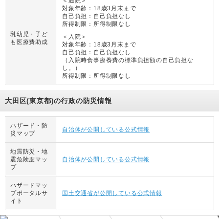
＜通院＞
対象年齢：
18歳3月末まで
自己負担：
自己負担なし
所得制限：
所得制限なし
乳幼児・子ど
＜入院＞
も医療費助成
対象年齢：
18歳3月末まで
自己負担：
自己負担なし
（
入院時食事療養費の標準負担額の自己負担な
し。
）
所得制限：
所得制限なし
大田区(東京都)の行政の防災情報
ハザード・防
自治体が公開している公式情報
災マップ
地震防災・地
震危険度マッ
自治体が公開している公式情報
プ
ハザードマッ
プポータルサ
国土交通省が公開している公式情報
イト