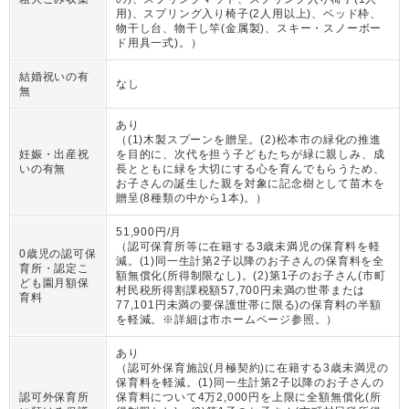
用)、スプリング入り椅子(2人用以上)、ベッド枠、
物干し台、物干し竿(金属製)、スキー・スノーボー
ド用具一式)。
）
結婚祝いの有
なし
無
あり
（
(1)木製スプーンを贈呈。(2)松本市の緑化の推進
妊娠・出産祝
を目的に、次代を担う子どもたちが緑に親しみ、成
いの有無
長とともに緑を大切にする心を育んでもらうため、
お子さんの誕生した親を対象に記念樹として苗木を
贈呈(8種類の中から1本)。
）
51,900円/月
（
認可保育所等に在籍する3歳未満児の保育料を軽
0歳児の認可保
減。(1)同一生計第2子以降のお子さんの保育料を全
育所・認定こ
額無償化(所得制限なし)。(2)第1子のお子さん(市町
ども園月額保
村民税所得割課税額57,700円未満の世帯または
育料
77,101円未満の要保護世帯に限る)の保育料の半額
を軽減。※詳細は市ホームページ参照。
）
あり
（
認可外保育施設(月極契約)に在籍する3歳未満児の
保育料を軽減。(1)同一生計第2子以降のお子さんの
認可外保育所
保育料について4万2,000円を上限に全額無償化(所