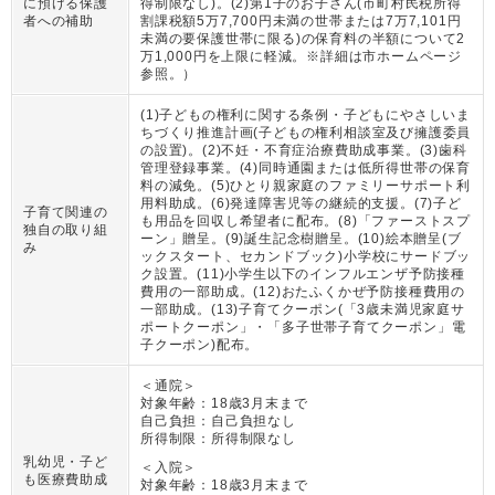
に預ける保護
得制限なし)。(2)第1子のお子さん(市町村民税所得
者への補助
割課税額5万7,700円未満の世帯または7万7,101円
未満の要保護世帯に限る)の保育料の半額について2
万1,000円を上限に軽減。※詳細は市ホームページ
参照。
）
(1)子どもの権利に関する条例・子どもにやさしいま
ちづくり推進計画(子どもの権利相談室及び擁護委員
の設置)。(2)不妊・不育症治療費助成事業。(3)歯科
管理登録事業。(4)同時通園または低所得世帯の保育
料の減免。(5)ひとり親家庭のファミリーサポート利
用料助成。(6)発達障害児等の継続的支援。(7)子ど
子育て関連の
も用品を回収し希望者に配布。(8)「ファーストスプ
独自の取り組
ーン」贈呈。(9)誕生記念樹贈呈。(10)絵本贈呈(ブ
み
ックスタート、セカンドブック)小学校にサードブッ
ク設置。(11)小学生以下のインフルエンザ予防接種
費用の一部助成。(12)おたふくかぜ予防接種費用の
一部助成。(13)子育てクーポン(「3歳未満児家庭サ
ポートクーポン」・「多子世帯子育てクーポン」電
子クーポン)配布。
＜通院＞
対象年齢：
18歳3月末まで
自己負担：
自己負担なし
所得制限：
所得制限なし
乳幼児・子ど
＜入院＞
も医療費助成
対象年齢：
18歳3月末まで