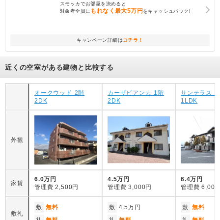
スモッカでお部屋を決めると
もれなく
最大5万円
対象者全員に
をキャッシュバック!
キャンペーン詳細は
コチラ！
近くの空室がある建物と比較する
オークウッド 2階
カーザビアンカ 1階
サンテラス A
2DK
2DK
1LDK
外観
6.0万円
4.5万円
6.4万円
家賃
管理費
2,500円
管理費
3,000円
管理費
6,00
敷
無料
敷
4.5万円
敷
無料
敷礼
礼
無料
礼
無料
礼
無料