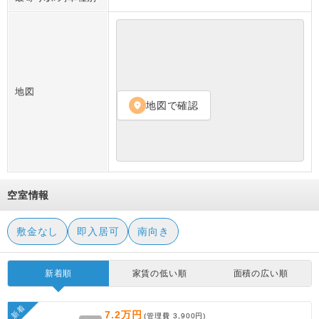
地図
地図で確認
location_on
空室情報
敷金なし
即入居可
南向き
新着順
家賃の低い順
面積の広い順
新着
7.2万円
(管理費
3,900円
)