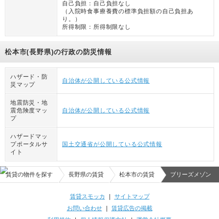
自己負担：
自己負担なし
（
入院時食事療養費の標準負担額の自己負担あ
り。
）
所得制限：
所得制限なし
松本市(長野県)の行政の防災情報
ハザード・防
自治体が公開している公式情報
災マップ
地震防災・地
震危険度マッ
自治体が公開している公式情報
プ
ハザードマッ
プポータルサ
国土交通省が公開している公式情報
イト
賃貸の物件を探す
長野県の賃貸
松本市の賃貸
ブリーズメゾン
賃貸スモッカ
|
サイトマップ
お問い合わせ
|
賃貸広告の掲載