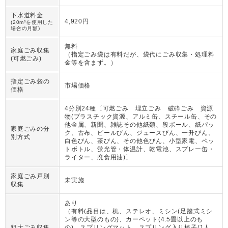
下水道料金
4,920円
(20m³を使用した
場合の月額)
無料
家庭ごみ収集
（
指定ごみ袋は有料だが、袋代にごみ収集・処理料
(可燃ごみ)
金等を含まず。
）
指定ごみ袋の
市場価格
価格
4分別24種〔可燃ごみ 埋立ごみ 破砕ごみ 資源
物(プラスチック資源、アルミ缶、スチール缶、その
他金属、新聞、雑誌その他紙類、段ボール、紙パッ
家庭ごみの分
ク、古布、ビールびん、ジュースびん、一升びん、
別方式
白色びん、茶びん、その他色びん、小型家電、ペッ
トボトル、蛍光管・体温計、乾電池、スプレー缶・
ライター、廃食用油)〕
家庭ごみ戸別
未実施
収集
あり
（
有料(品目は、机、ステレオ、ミシン(足踏式ミシ
ン等の大型のもの)、カーペット(4.5畳以上のも
粗大ごみ収集
の)、スプリングマット、スプリング入り椅子(1人