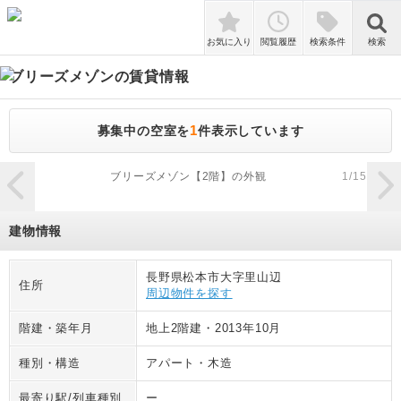
検索
お気に入り
閲覧履歴
検索条件
検索
ブリーズメゾン
の賃貸情報
1
募集中の空室を
件表示しています
zoom_in
ブリーズメゾン【2階】の外観
1
/
15
建物情報
長野県松本市大字里山辺
住所
周辺物件を探す
階建・築年月
地上2階建
・
2013年10月
種別・構造
アパート
・
木造
最寄り駅/列車種別
ー