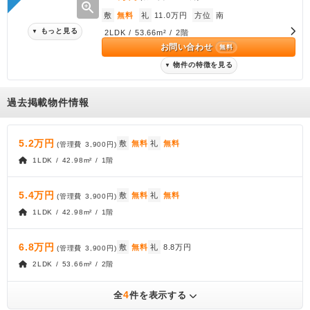
zoom_in
敷
無料
礼
11.0万円
方位
南
もっと見る
▼
2LDK / 53.66m² / 2階
お問い合わせ
無料
物件の特徴を見る
▼
過去掲載物件情報
5.2万円
敷
無料
礼
無料
(管理費
3,900円
)
1LDK / 42.98m² / 1階
5.4万円
敷
無料
礼
無料
(管理費
3,900円
)
1LDK / 42.98m² / 1階
6.8万円
敷
無料
礼
8.8万円
(管理費
3,900円
)
2LDK / 53.66m² / 2階
4
全
件を表示する