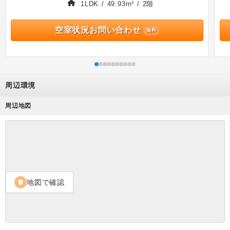
1LDK / 49.93m² / 2階
空室状況お問い合わせ
無料
周辺環境
周辺地図
地図で確認
location_on