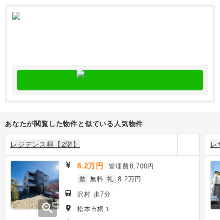
あなたが閲覧した物件と似ている人気物件
レジデンス桐【2階】
レ
8.2万円
管理費
8,700円
敷
無料
礼
8.2万円
沢村 歩7分
zoom_in
松本市桐１