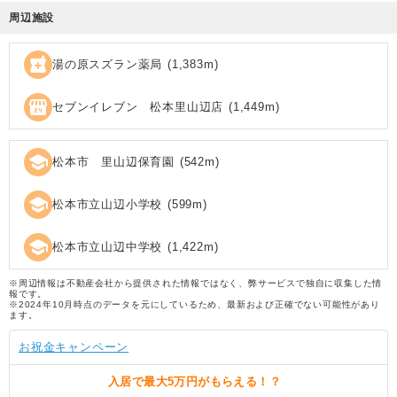
周辺施設
local_pharmacy
湯の原スズラン薬局
(
1,383
m)
local_convenience_store
セブンイレブン 松本里山辺店
(
1,449
m)
school
松本市 里山辺保育園
(
542
m)
school
松本市立山辺小学校
(
599
m)
school
松本市立山辺中学校
(
1,422
m)
※周辺情報は不動産会社から提供された情報ではなく、弊サービスで独自に収集した情
報です。
※2024年10月時点のデータを元にしているため、最新および正確でない可能性があり
ます。
お祝金キャンペーン
入居で
最大5万円
がもらえる！？