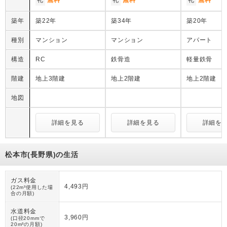
築年
築22年
築34年
築20年
種別
マンション
マンション
アパート
構造
RC
鉄骨造
軽量鉄骨
階建
地上3階建
地上2階建
地上2階建
地図
詳細を見る
詳細を見る
詳細を
松本市(長野県)の生活
ガス料金
4,493円
(22m³使用した場
合の月額)
水道料金
3,960円
(口径20mmで
20m³の月額)