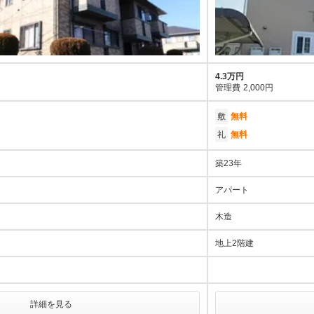
4.3万円
管理費
2,000円
敷
無料
礼
無料
築23年
アパート
木造
地上2階建
詳細を見る