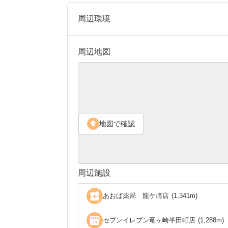
周辺環境
周辺地図
地図で確認
location_on
周辺施設
local_pharmacy
あおば薬局 龍ケ崎店
(
1,341
m)
local_convenience_store
セブンイレブン竜ヶ崎半田町店
(
1,288
m)