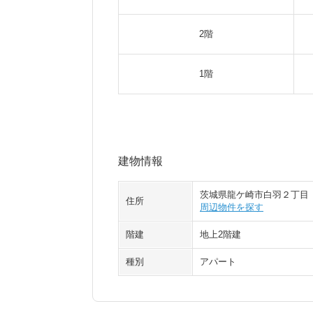
2階
1階
建物情報
茨城県龍ケ崎市白羽２丁目
住所
周辺物件を探す
階建
地上2階建
種別
アパート