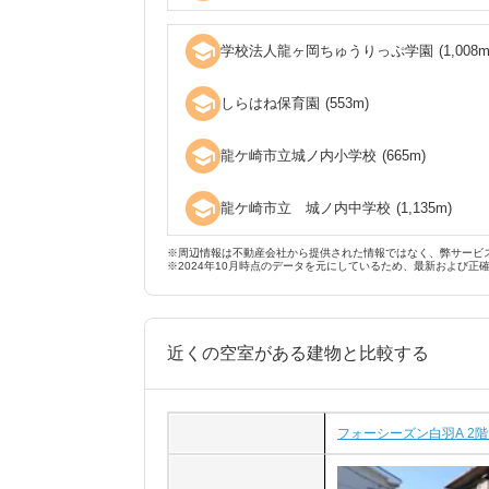
school
学校法人龍ヶ岡ちゅうりっぷ学園
(
1,008
m
school
しらはね保育園
(
553
m)
school
龍ケ崎市立城ノ内小学校
(
665
m)
school
龍ケ崎市立 城ノ内中学校
(
1,135
m)
※周辺情報は不動産会社から提供された情報ではなく、弊サービ
※2024年10月時点のデータを元にしているため、最新および正
近くの空室がある建物と比較する
フォーシーズン白羽A 2階 