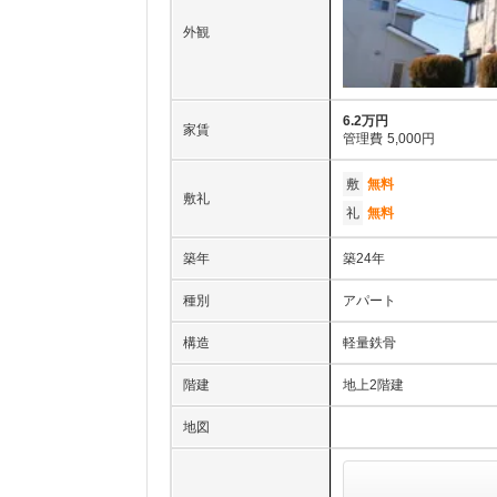
外観
6.2万円
家賃
管理費
5,000円
敷
無料
敷礼
礼
無料
築年
築24年
種別
アパート
構造
軽量鉄骨
階建
地上2階建
地図