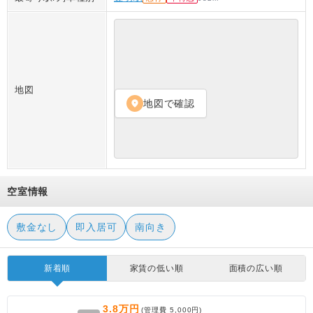
地図
地図で確認
location_on
空室情報
敷金なし
即入居可
南向き
新着順
家賃の低い順
面積の広い順
3.8万円
(管理費
5,000円
)