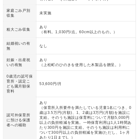
家庭ごみ戸別
未実施
収集
あり
粗大ごみ収集
（
有料。1,030円/点。60cm以上のもの。
）
結婚祝いの有
なし
無
妊娠・出産祝
あり
いの有無
（
上松町のひのきを使用した木製品を贈呈。
）
0歳児の認可保
育所・認定こ
53,600円/月
ども園月額保
育料
あり
（
保育所入所要件を満たしている児童1名につき、0
歳は3.5万円(月額)、1、2歳は3万円(月額)を施設に
認可外保育所
支給。そのうち施設は保育料について月額5,000円
に預ける保護
以上の負担軽減を実施。一時保育利用は1人1時間あ
者への補助
たり300円を施設に支給。そのうち施設は利用料に
ついて300円以上の負担軽減を実施(ただし、1ヶ月
あたり1日まで)。
）