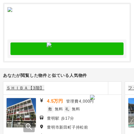
あなたが閲覧した物件と似ている人気物件
ＳＨＩＢＡ【3階】
フ
4.5万円
管理費
4,000円
敷
無料
礼
無料
豊明駅 歩17分
zoom_in
豊明市新田町子持松前