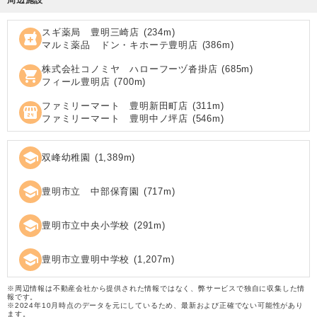
スギ薬局 豊明三崎店
(
234
m)
local_pharmacy
マルミ薬品 ドン・キホーテ豊明店
(
386
m)
株式会社コノミヤ ハローフーヅ沓掛店
(
685
m)
shopping_cart
フィール豊明店
(
700
m)
ファミリーマート 豊明新田町店
(
311
m)
local_convenience_store
ファミリーマート 豊明中ノ坪店
(
546
m)
school
双峰幼稚園
(
1,389
m)
school
豊明市立 中部保育園
(
717
m)
school
豊明市立中央小学校
(
291
m)
school
豊明市立豊明中学校
(
1,207
m)
※周辺情報は不動産会社から提供された情報ではなく、弊サービスで独自に収集した情
報です。
※2024年10月時点のデータを元にしているため、最新および正確でない可能性があり
ます。