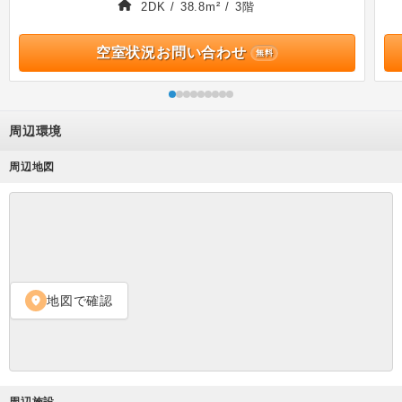
2DK / 38.8m² / 3階
空室状況お問い合わせ
無料
周辺環境
周辺地図
地図で確認
location_on
周辺施設