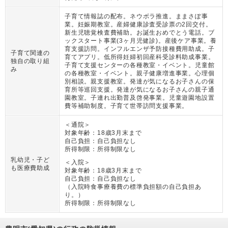
子育て情報誌の配布。ネウボラ推進。ままさぽ事
業。妊娠期教室。産婦健康診査受診票の2回交付。
新生児聴覚検査費補助。お誕生おめでとう電話。ブ
ックスタート事業(3ヶ月児健診)。産後ケア事業。養
育支援訪問。インフルエンザ予防接種費用助成。子
子育て関連の
育てアプリ。低所得妊婦初回産科受診料助成事業。
独自の取り組
子育て支援センターの各種教室・イベント。児童館
み
の各種教室・イベント。親子健康増進事業。心理個
別相談。親支援教室。発達が気になるお子さんの保
育所等巡回支援。発達が気になるお子さんの親子通
園教室。子連れ出勤普及啓発事業。児童遊園地設置
費等補助制度。子育て世帯訪問支援事業。
＜通院＞
対象年齢：
18歳3月末まで
自己負担：
自己負担なし
所得制限：
所得制限なし
乳幼児・子ど
＜入院＞
も医療費助成
対象年齢：
18歳3月末まで
自己負担：
自己負担なし
（
入院時食事療養費の標準負担額の自己負担あ
り。
）
所得制限：
所得制限なし