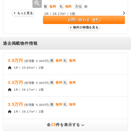
zoom_in
敷
無料
礼
無料
方位
南
もっと見る
▼
1R / 26.17m² / 1階
お問い合わせ
無料
物件の特徴を見る
▼
過去掲載物件情報
3.9万円
敷
無料
礼
無料
(管理費
5,000円
)
1R / 25.85m² / 2階
3.5万円
敷
無料
礼
無料
(管理費
5,000円
)
1R / 26.17m² / 1階
3.5万円
敷
無料
礼
無料
(管理費
5,000円
)
1R / 26.17m² / 1階
15
全
件を表示する