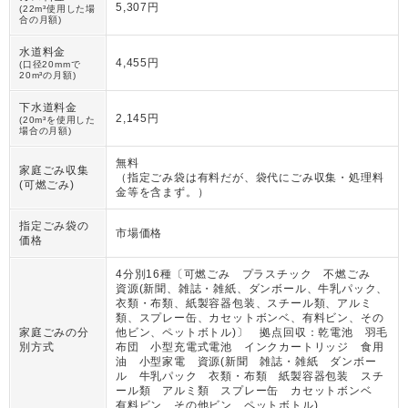
5,307円
(22m³使用した場
合の月額)
水道料金
4,455円
(口径20mmで
20m³の月額)
下水道料金
2,145円
(20m³を使用した
場合の月額)
無料
家庭ごみ収集
（
指定ごみ袋は有料だが、袋代にごみ収集・処理料
(可燃ごみ)
金等を含まず。
）
指定ごみ袋の
市場価格
価格
4分別16種〔可燃ごみ プラスチック 不燃ごみ
資源(新聞、雑誌・雑紙、ダンボール、牛乳パック、
衣類・布類、紙製容器包装、スチール類、アルミ
類、スプレー缶、カセットボンベ、有料ビン、その
家庭ごみの分
他ビン、ペットボトル)〕 拠点回収：乾電池 羽毛
別方式
布団 小型充電式電池 インクカートリッジ 食用
油 小型家電 資源(新聞 雑誌・雑紙 ダンボー
ル 牛乳パック 衣類・布類 紙製容器包装 スチ
ール類 アルミ類 スプレー缶 カセットボンベ
有料ビン その他ビン ペットボトル)