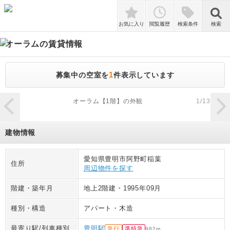
検索
お気に入り
閲覧履歴
検索条件
検索
オーラム
の賃貸情報
1
募集中の空室を
件表示しています
zoom_in
オーラム【1階】の外観
1
/
13
建物情報
愛知県豊明市阿野町稲葉
住所
周辺物件を探す
階建・築年月
地上2階建
・
1995年09月
種別・構造
アパート
・
木造
最寄り駅/列車種別
豊明駅
急行
準特急
982
m