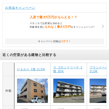
お祝金キャンペーン
入居で
最大5万円
がもらえる！？
スモッカでお部屋を決めると
もれなく
最大5万円
対象者全員に
をキャッシュバック!
キャンペーン詳細は
コチラ！
近くの空室がある建物と比較する
ラ ゴロンドリーナ 1
プランドールI 
ひまわり 1階 2LDK
階 3DK
2LDK
外観