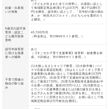
あり
（
子どもが生まれた全ての世帯に、出産祝い品とし
妊娠・出産祝
て地域限定商品券(第1子は10万円、第2子以降5万
いの有無
円)を贈呈。誕生祝い品として、「百年杉の森の積み
木」か「秋田犬のプルトイ」のどちらかを選択のう
え贈呈。
）
0歳児の認可保
育所・認定こ
45,700円/月
ども園月額保
（
料金表は、市のWebサイト参照。
）
育料
認可外保育所
あり
に預ける保護
（
【すこやか子育て支援事業】保育料・副食費を助
者への補助
成。※詳細は、市のWebサイト参照。
）
(1)大館ふるさとキャリア教育。(2)大館市働くパパ
ママ応援企業認定制度。(3)はちくんすくすく子育て
支援事業(出産祝い品として地域限定商品券10万円
又は5万円)。(4)在宅子育て支援給付金(在宅期間に
子育て関連の
応じて最高27万円)。(5)育児休業取得支援助成金(中
独自の取り組
小企業への助成。最高30万円×2人)。(6)大館市ほっ
み
とワンツー応援事業(1歳または2歳の誕生日を迎え
るお子さんを持つ家庭[市内に住所を有し、市が行う
アンケートに回答されたかた]に、お祝い品として地
域限定商品券[2万円相当]を贈呈)。