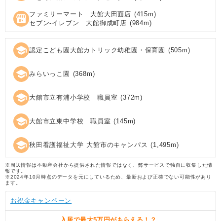
ファミリーマート 大館大田面店
(
415
m)
local_convenience_store
セブン‐イレブン 大館御成町店
(
984
m)
school
認定こども園大館カトリック幼稚園・保育園
(
505
m)
school
みらいっこ園
(
368
m)
school
大館市立有浦小学校 職員室
(
372
m)
school
大館市立東中学校 職員室
(
145
m)
school
秋田看護福祉大学 大館市のキャンパス
(
1,495
m)
※周辺情報は不動産会社から提供された情報ではなく、弊サービスで独自に収集した情
報です。
※2024年10月時点のデータを元にしているため、最新および正確でない可能性があり
ます。
お祝金キャンペーン
入居で
最大5万円
がもらえる！？