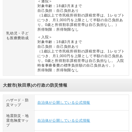
＜通院＞
対象年齢：
18歳3月末まで
自己負担：
自己負担あり
（
1歳以上で市民税所得割の課税世帯は、1レセプト
につき、月1,000円を上限として半額の自己負担あ
り。0歳と所得割非課税世帯は自己負担なし。
）
所得制限：
所得制限なし
乳幼児・子ど
＜入院＞
も医療費助成
対象年齢：
18歳3月末まで
自己負担：
自己負担あり
（
1歳以上で市民税所得割の課税世帯は、1レセプト
につき、月1,000円を上限として半額の自己負担あ
り。0歳と所得割非課税世帯は自己負担なし。 入院
時食事療養費の標準負担額の自己負担あり。
）
所得制限：
所得制限なし
大館市(秋田県)の行政の防災情報
ハザード・防
自治体が公開している公式情報
災マップ
地震防災・地
震危険度マッ
自治体が公開している公式情報
プ