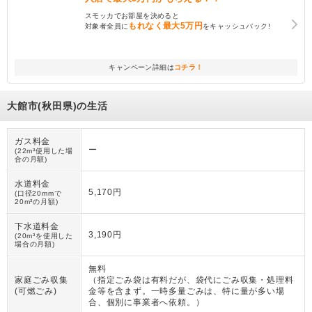
スモッカでお部屋を決めると
もれなく
最大5万円
対象者全員に
をキャッシュバック!
キャンペーン詳細は
コチラ！
大館市(秋田県)の生活
ガス料金
ー
(22m³使用した場
合の月額)
水道料金
5,170円
(口径20mmで
20m³の月額)
下水道料金
3,190円
(20m³を使用した
場合の月額)
無料
家庭ごみ収集
（
指定ごみ袋は有料だが、袋代にごみ収集・処理料
(可燃ごみ)
金等を含まず。一時多量ごみは、特に量が多い場
合、個別に事業者へ依頼。
）