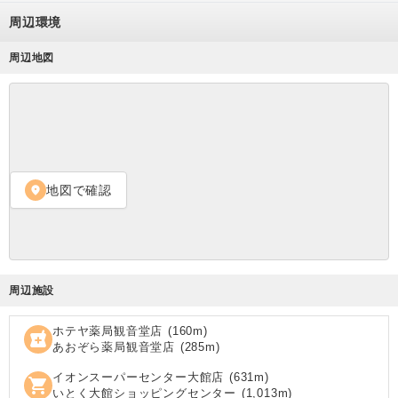
周辺環境
周辺地図
地図で確認
location_on
周辺施設
ホテヤ薬局観音堂店
(
160
m)
local_pharmacy
あおぞら薬局観音堂店
(
285
m)
イオンスーパーセンター大館店
(
631
m)
shopping_cart
いとく大館ショッピングセンター
(
1,013
m)