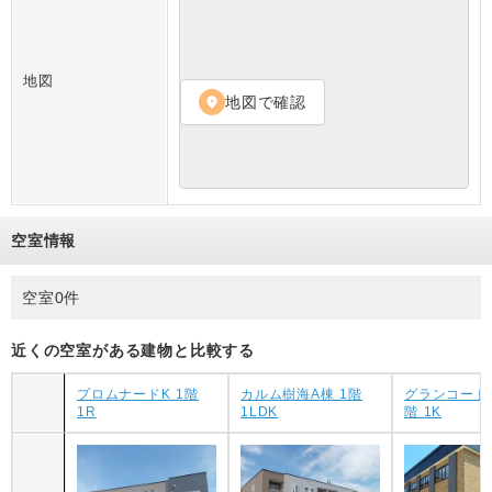
地図
地図で確認
location_on
空室情報
空室0件
近くの空室がある建物と比較する
プロムナードK 1階
カルム樹海A棟 1階
グランコートN
1R
1LDK
階 1K