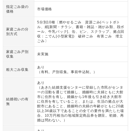
指定ごみ袋の
市場価格
価格
5分別10種〔燃やせるごみ 資源ごみ(ペットボト
ル、紙[新聞・チラシ、書籍・雑誌・雑がみ類、段ボ
家庭ごみの分
ール、牛乳パック]、缶、ビン、スクラップ、拠点回
別方式
収：こでん[小型家電]) 破砕ごみ 有害ごみ 埋立
ごみ〕
家庭ごみ戸別
未実施
収集
あり
粗大ごみ収集
（
有料。戸別収集。事前申込制。
）
あり
（
あきた結婚支援センターに登録した市民がセンタ
ーの活動を通じて婚姻し、婚姻時に夫婦ともに大館
市に住所を有し、婚姻から1年後も引き続き大館市
結婚祝いの有
に住所を有していること、または、生活の拠点が大
無
館市にあること、婚姻時の夫婦の年齢がともに20歳
以上34歳以下であることの全ての要件を満たした場
合、10万円相当の地域限定商品券を贈呈。初婚、再
婚は問わない。
）