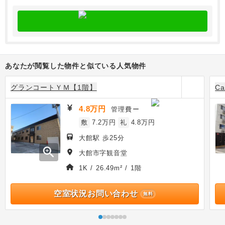
あなたが閲覧した物件と似ている人気物件
グランコートＹＭ【1階】
C
4.8万円
管理費
ー
敷
7.2万円
礼
4.8万円
大館駅 歩25分
zoom_in
大館市字観音堂
1K / 26.49m² / 1階
空室状況お問い合わせ
無料