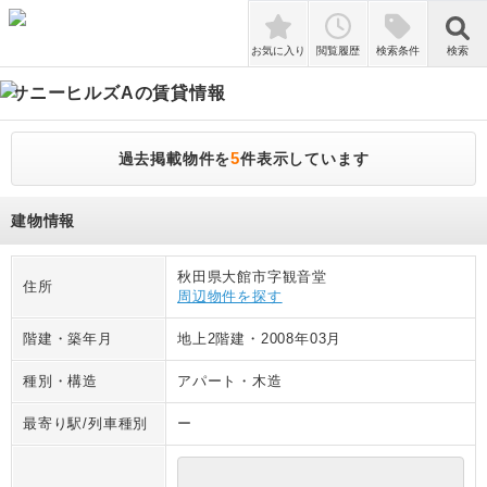
検索
お気に入り
閲覧履歴
検索条件
検索
サニーヒルズA
の賃貸情報
5
過去掲載物件を
件表示しています
建物情報
秋田県大館市字観音堂
住所
周辺物件を探す
階建・築年月
地上2階建
・
2008年03月
種別・構造
アパート
・
木造
最寄り駅/列車種別
ー