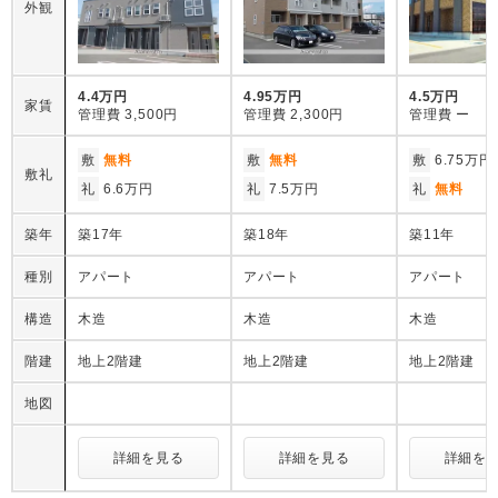
外観
4.4万円
4.95万円
4.5万円
家賃
管理費
3,500円
管理費
2,300円
管理費
ー
敷
無料
敷
無料
敷
6.75万円
敷礼
礼
6.6万円
礼
7.5万円
礼
無料
築年
築17年
築18年
築11年
種別
アパート
アパート
アパート
構造
木造
木造
木造
階建
地上2階建
地上2階建
地上2階建
地図
詳細を見る
詳細を見る
詳細を