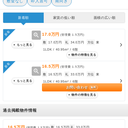
敷金なし
即入居可
南向き
新着順
家賃の低い順
面積の広い順
新着
zoom_in
17.0万円
(管理費
1.5万円
)
敷
17.0万円
礼
34.0万円
方位
東
もっと見る
▼
1LDK / 40.95m² / 6階
物件の特徴を見る
▼
新着
16.5万円
(管理費
1.5万円
)
zoom_in
敷
16.5万円
礼
33.0万円
方位
東
もっと見る
▼
1LDK / 40.95m² / 6階
お問い合わせ
無料
物件の特徴を見る
▼
過去掲載物件情報
16.5万円
敷
16.5万円
礼
33.0万円
(管理費
1.5万円
)