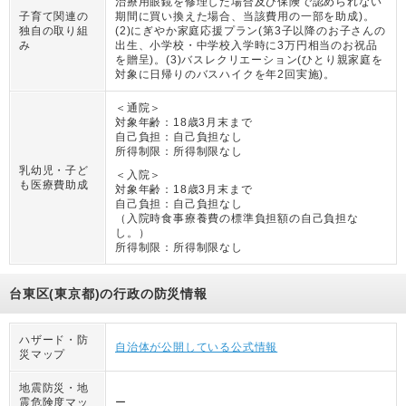
治療用眼鏡を修理した場合及び保険で認められない
子育て関連の
期間に買い換えた場合、当該費用の一部を助成)。
独自の取り組
(2)にぎやか家庭応援プラン(第3子以降のお子さんの
み
出生、小学校・中学校入学時に3万円相当のお祝品
を贈呈)。(3)バスレクリエーション(ひとり親家庭を
対象に日帰りのバスハイクを年2回実施)。
＜通院＞
対象年齢：
18歳3月末まで
自己負担：
自己負担なし
所得制限：
所得制限なし
乳幼児・子ど
＜入院＞
も医療費助成
対象年齢：
18歳3月末まで
自己負担：
自己負担なし
（
入院時食事療養費の標準負担額の自己負担な
し。
）
所得制限：
所得制限なし
台東区(東京都)の行政の防災情報
ハザード・防
自治体が公開している公式情報
災マップ
地震防災・地
震危険度マッ
ー