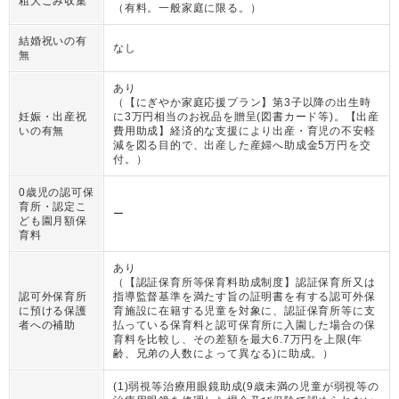
粗大ごみ収集
（
有料。一般家庭に限る。
）
結婚祝いの有
なし
無
あり
（
【にぎやか家庭応援プラン】第3子以降の出生時
妊娠・出産祝
に3万円相当のお祝品を贈呈(図書カード等)。【出産
いの有無
費用助成】経済的な支援により出産・育児の不安軽
減を図る目的で、出産した産婦へ助成金5万円を交
付。
）
0歳児の認可保
育所・認定こ
ー
ども園月額保
育料
あり
（
【認証保育所等保育料助成制度】認証保育所又は
認可外保育所
指導監督基準を満たす旨の証明書を有する認可外保
に預ける保護
育施設に在籍する児童を対象に、認証保育所等に支
者への補助
払っている保育料と認可保育所に入園した場合の保
育料を比較し、その差額を最大6.7万円を上限(年
齢、兄弟の人数によって異なる)に助成。
）
(1)弱視等治療用眼鏡助成(9歳未満の児童が弱視等の