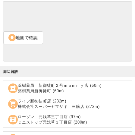
地図で確認
location_on
周辺施設
薬樹薬局 新御徒町２号ｍａｍｍｙ店
(
60
m)
local_pharmacy
薬樹薬局新御徒町
(
60
m)
ライフ新御徒町店
(
232
m)
shopping_cart
株式会社スーパーヤマザキ 三筋店
(
272
m)
ローソン 元浅草三丁目店
(
97
m)
local_convenience_store
ミニストップ元浅草３丁目店
(
200
m)