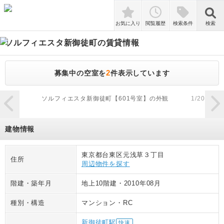
検索
お気に入り
閲覧履歴
検索条件
検索
ソルフィエスタ新御徒町
の賃貸情報
2
募集中の空室を
件表示しています
zoom_in
ソルフィエスタ新御徒町【601号室】の外観
1
/
20
建物情報
東京都台東区元浅草３丁目
住所
周辺物件を探す
階建・築年月
地上10階建
・
2010年08月
種別・構造
マンション
・
RC
新御徒町駅
快速