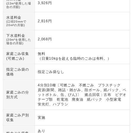
3,926円
(22m³使用した場
合の月額)
水道料金
2,816円
(口径20mmで
20m³の月額)
下水道料金
2,068円
(20m³を使用した
場合の月額)
家庭ごみ収集
無料
(可燃ごみ)
（
日量10kgを超える臨時のごみは有料。
）
指定ごみ袋の
指定ごみ袋なし
価格
4分別10種〔可燃ごみ 不燃ごみ プラスチック
資源(新聞、雑誌・雑がみ、段ボール、紙パック、ペ
家庭ごみの分
ットボトル、缶、びん)〕 拠点回収：古布 ビデオ
別方式
テープ類 乾電池 廃食油 紙パック 小型家電
蛍光灯、ハブラシ
家庭ごみ戸別
実施
収集
あり