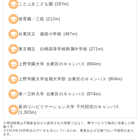
school
ことぶきこども園
(
287
m)
school
保育園・三筋
(
212
m)
school
台東区立 蔵前小学校
(
487
m)
school
東京都立 白鴎高等学校附属中学校
(
271
m)
school
上野学園大学 台東区のキャンパス
(
904
m)
school
上野学園大学短期大学部 台東区のキャンパス
(
904
m)
school
第一工科大学 台東区のキャンパス
(
974
m)
新潟リハビリテーション大学 千代田区のキャンパス
school
(
1,303
m)
※周辺情報は不動産会社から提供された情報ではなく、弊サービスで独自に収集した情
報です。
※2024年10月時点のデータを元にしているため、最新および正確でない可能性があり
ます。