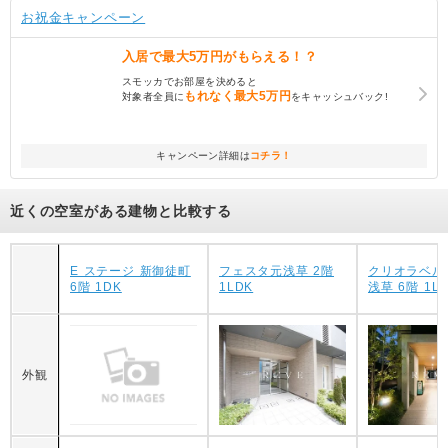
お祝金キャンペーン
入居で
最大5万円
がもらえる！？
スモッカでお部屋を決めると
もれなく
最大5万円
対象者全員に
をキャッシュバック!
キャンペーン詳細は
コチラ！
近くの空室がある建物と比較する
E ステージ 新御徒町
フェスタ元浅草 2階
クリオラベル
6階 1DK
1LDK
浅草 6階 1L
外観