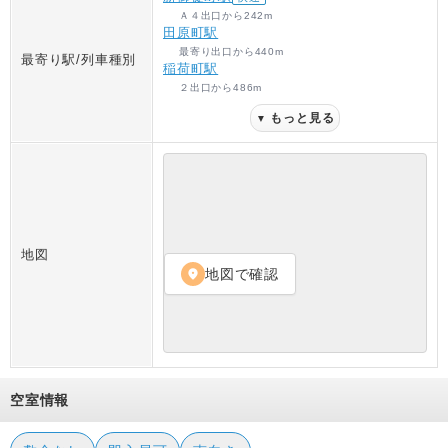
Ａ４出口
から
242
m
田原町駅
最寄り出口
から
440
m
最寄り駅/列車種別
稲荷町駅
２出口
から
486
m
もっと見る
▼
地図
地図で確認
location_on
空室情報