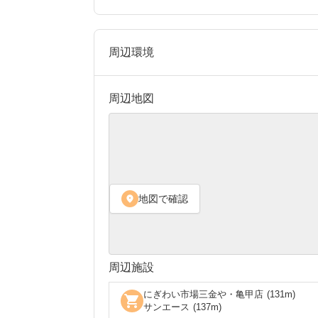
周辺環境
周辺地図
地図で確認
location_on
周辺施設
にぎわい市場三金や・亀甲店
(
131
m)
shopping_cart
サンエース
(
137
m)