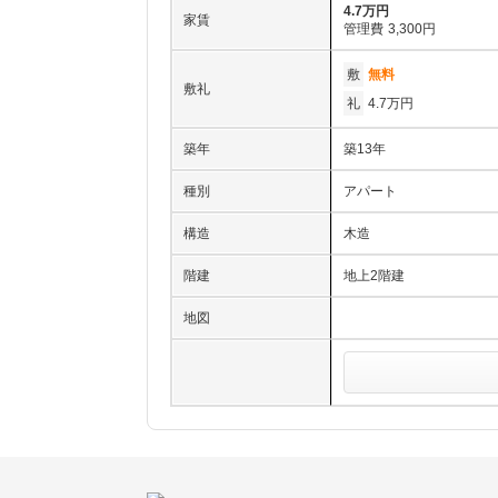
4.7万円
家賃
管理費
3,300円
敷
無料
敷礼
礼
4.7万円
築年
築13年
種別
アパート
構造
木造
階建
地上2階建
地図