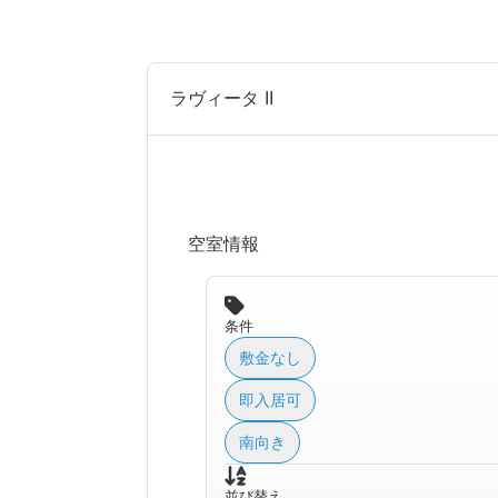
ラヴィータ II
空室情報
条件
敷金なし
即入居可
南向き
並び替え