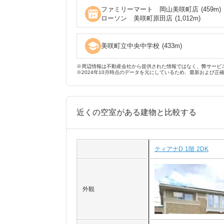
ファミリーマート 岡山美咲町店
(
459
m)
local_convenience_store
ローソン 美咲町原田店
(
1,012
m)
school
美咲町立中央中学校
(
433
m)
※周辺情報は不動産会社から提供された情報ではなく、弊サービ
※2024年10月時点のデータを元にしているため、最新および正
近くの空室がある建物と比較する
ティアナD 1階 2DK
外観