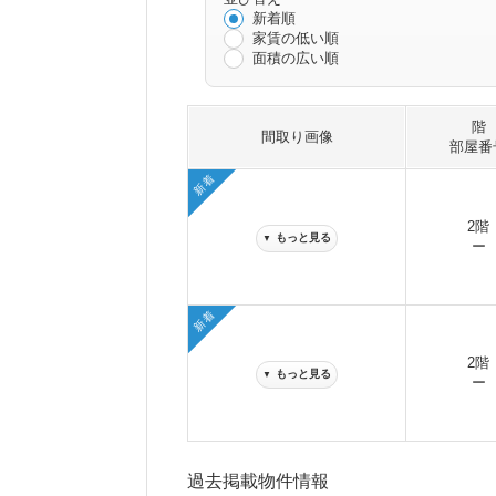
新着順
家賃の低い順
面積の広い順
階
間取り画像
部屋番
新着
2階
もっと見る
▼
ー
新着
2階
もっと見る
▼
ー
過去掲載物件情報