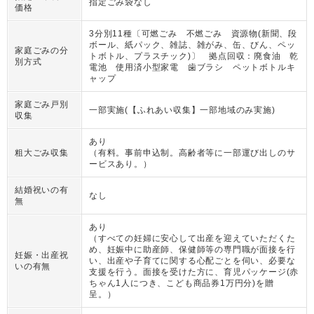
指定ごみ袋なし
価格
3分別11種〔可燃ごみ 不燃ごみ 資源物(新聞、段
ボール、紙パック、雑誌、雑がみ、缶、びん、ペッ
家庭ごみの分
トボトル、プラスチック)〕 拠点回収：廃食油 乾
別方式
電池 使用済小型家電 歯ブラシ ペットボトルキ
ャップ
家庭ごみ戸別
一部実施(【ふれあい収集】一部地域のみ実施)
収集
あり
粗大ごみ収集
（
有料。事前申込制。高齢者等に一部運び出しのサ
ービスあり。
）
結婚祝いの有
なし
無
あり
（
すべての妊婦に安心して出産を迎えていただくた
め、妊娠中に助産師、保健師等の専門職が面接を行
妊娠・出産祝
い、出産や子育てに関する心配ごとを伺い、必要な
いの有無
支援を行う。面接を受けた方に、育児パッケージ(赤
ちゃん1人につき、こども商品券1万円分)を贈
呈。
）