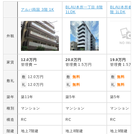
BLAU本所一丁目 8階
BLAU本所春
アルバ両国 3階 1K
1LDK
階 1LDK
外観
12.0万円
20.0万円
19.9万円
家賃
管理費
ー
管理費
1.5万円
管理費
1.5万
敷
12.0万円
敷
無料
敷
無料
敷礼
礼
12.0万円
礼
無料
礼
無料
築年
築11年
築5年
築5年
種別
マンション
マンション
マンション
構造
RC
RC
RC
階建
地上7階建
地上8階建
地上9階建