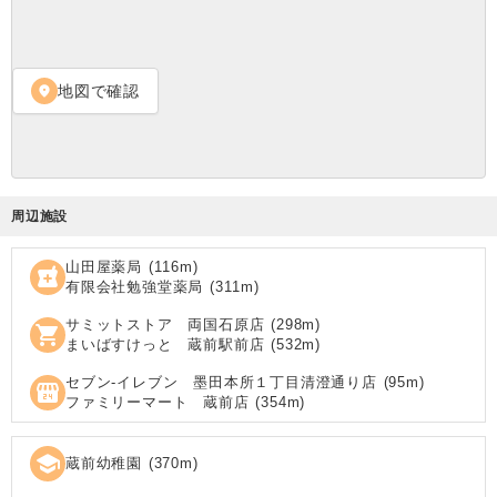
地図で確認
location_on
周辺施設
山田屋薬局
(
116
m)
local_pharmacy
有限会社勉強堂薬局
(
311
m)
サミットストア 両国石原店
(
298
m)
shopping_cart
まいばすけっと 蔵前駅前店
(
532
m)
セブン‐イレブン 墨田本所１丁目清澄通り店
(
95
m)
local_convenience_store
ファミリーマート 蔵前店
(
354
m)
school
蔵前幼稚園
(
370
m)