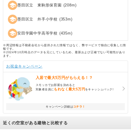
school
墨田区立 東駒形保育園
(
208
m)
school
墨田区立 外手小学校
(
353
m)
school
安田学園中学高等学校
(
435
m)
※周辺情報は不動産会社から提供された情報ではなく、弊サービスで独自に収集した情
報です。
※2024年10月時点のデータを元にしているため、最新および正確でない可能性があり
ます。
お祝金キャンペーン
入居で
最大5万円
がもらえる！？
スモッカでお部屋を決めると
もれなく
最大5万円
対象者全員に
をキャッシュバック!
キャンペーン詳細は
コチラ！
近くの空室がある建物と比較する