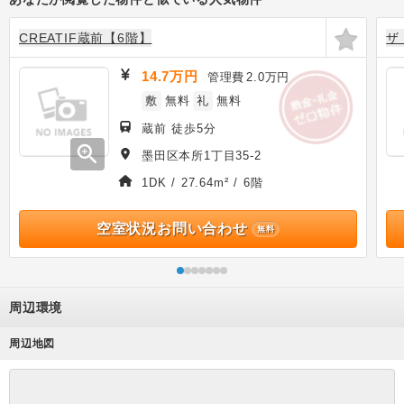
CREATIF蔵前【6階】
ザ
14.7万円
管理費
2.0万円
敷
無料
礼
無料
蔵前 徒歩5分
zoom_in
墨田区本所1丁目35-2
1DK / 27.64m² / 6階
空室状況お問い合わせ
無料
周辺環境
周辺地図