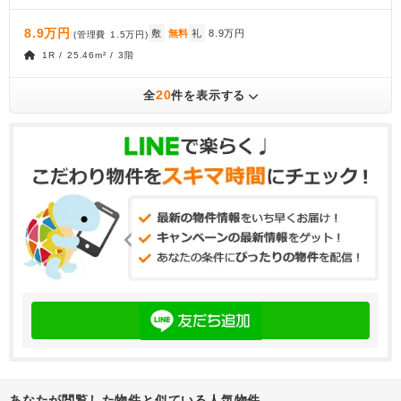
8.9万円
敷
無料
礼
8.9万円
(管理費
1.5万円
)
1R / 25.46m² / 3階
20
全
件を表示する
あなたが閲覧した物件と似ている人気物件