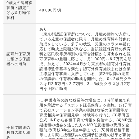
0歳児の認可保
育所・認定こ
40,000円/月
ども園月額保
育料
あり
（
東京都認証保育所について、月極め契約で入所し
ている児童の保護者に限り、月極め保育料を対象に
助成をしている。多子の状況・児童のクラス年齢に
応じて助成上限額が異なる。当該認証保育所の保育
認可外保育所
料と区民税等所得割の世帯合計額から算出される認
に預ける保護
可保育料の差額に応じて、月1,000円～6.7万円を助
者への補助
成。加えて、2024年4月から東京都の認可外保育施
設指導監督基準を満たす認可外保育施設または企業
主導型保育事業に入所している、第2子以降の児童
の保護者に保育料の助成を開始した。0～2歳児クラ
スは月2.5万円～2.7万円、3～5歳児クラスは月2万
円を上限に助成。
）
(1)保護者等の急な残業等の場合に、1時間単位で利
用を承認する「スポット延長保育」を実施。(2)子育
て安心ステーション事業の実施(地域の保育園等が、
育児相談や保育園見学・体験等を行う)。(3)墨田区
公式LINEから各種子育て情報を発信する。(4)MR定
期接種の機会を逃した方へMR任意接種の費用を全
子育て関連の
額助成(高校3年生相当年齢まで)。(5)骨髄移植手術
独自の取り組
等により既に接種済みの定期予防接種の効果が期待
み