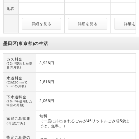
地図
詳細を見る
詳細を見る
詳細を
墨田区(東京都)の生活
ガス料金
3,926円
(22m³使用した場
合の月額)
水道料金
2,816円
(口径20mmで
20m³の月額)
下水道料金
2,068円
(20m³を使用した
場合の月額)
無料
家庭ごみ収集
（
一度に排出されるごみが45リットルごみ袋5袋ま
(可燃ごみ)
では、無料。
）
指定ごみ袋の