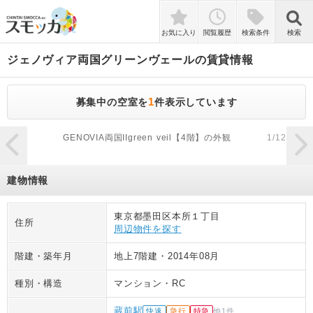
検索
お気に入り
閲覧履歴
検索条件
検索
ジェノヴィア両国グリーンヴェール
の賃貸情報
1
募集中の空室を
件表示しています
zoom_in
GENOVIA両国IIgreen veil【4階】の外観
1
/
12
建物情報
東京都墨田区本所１丁目
住所
周辺物件を探す
階建・築年月
地上7階建
・
2014年08月
種別・構造
マンション
・
RC
蔵前駅
快速
急行
特急
他
1
件