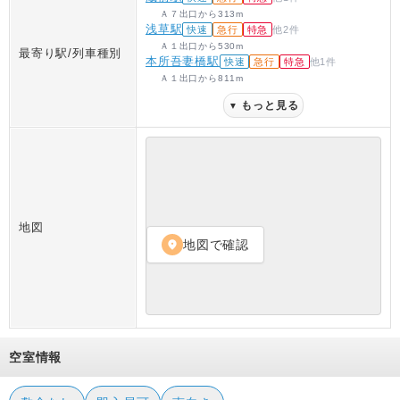
Ａ７出口
から
313
m
浅草駅
快速
急行
特急
他
2
件
Ａ１出口
から
530
m
最寄り駅/列車種別
本所吾妻橋駅
快速
急行
特急
他
1
件
Ａ１出口
から
811
m
もっと見る
▼
地図
地図で確認
location_on
空室情報