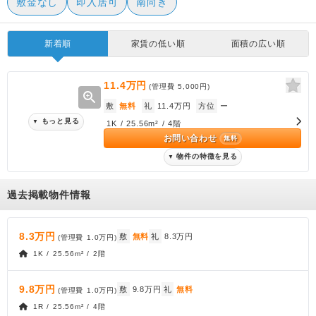
敷金なし
即入居可
南向き
新着順
家賃の低い順
面積の広い順
11.4万円
(管理費
5,000円
)
zoom_in
敷
無料
礼
11.4万円
方位
ー
もっと見る
▼
1K / 25.56m² / 4階
お問い合わせ
無料
物件の特徴を見る
▼
過去掲載物件情報
8.3万円
敷
無料
礼
8.3万円
(管理費
1.0万円
)
1K / 25.56m² / 2階
9.8万円
敷
9.8万円
礼
無料
(管理費
1.0万円
)
1R / 25.56m² / 4階