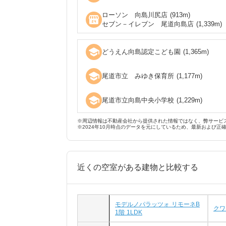
ローソン 向島川尻店
(
913
m)
local_convenience_store
セブン－イレブン 尾道向島店
(
1,339
m)
school
どうえん向島認定こども園
(
1,365
m)
school
尾道市立 みゆき保育所
(
1,177
m)
school
尾道市立向島中央小学校
(
1,229
m)
※周辺情報は不動産会社から提供された情報ではなく、弊サービ
※2024年10月時点のデータを元にしているため、最新および正
近くの空室がある建物と比較する
モデルノパラッツォ リモーネB
クワ
1階 1LDK