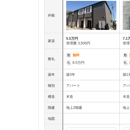
外観
5.5万円
7.1
家賃
管理費
3,500円
管理
敷
無料
敷
敷礼
礼
6.5万円
礼
築年
築3年
築1
種別
アパート
アパ
構造
木造
木造
階建
地上2階建
地上
地図