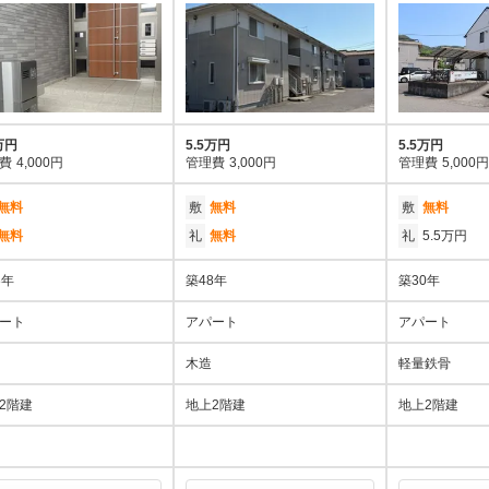
万円
5.5万円
5.5万円
費
4,000円
管理費
3,000円
管理費
5,000円
無料
敷
無料
敷
無料
無料
礼
無料
礼
5.5万円
3年
築48年
築30年
ート
アパート
アパート
木造
軽量鉄骨
2階建
地上2階建
地上2階建