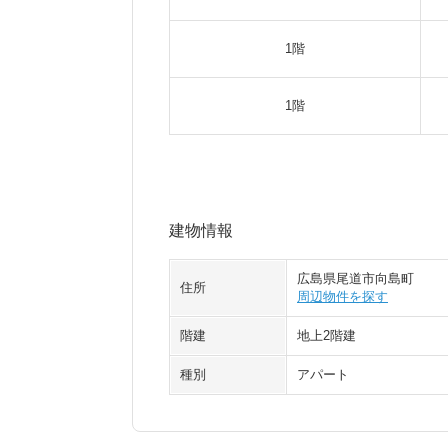
1階
1階
建物情報
広島県尾道市向島町
住所
周辺物件を探す
階建
地上2階建
種別
アパート