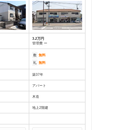
3.2万円
管理費
ー
敷
無料
礼
無料
築37年
アパート
木造
地上2階建