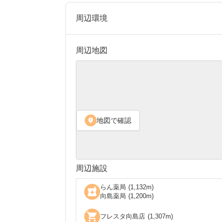
周辺環境
周辺地図
地図で確認
location_on
周辺施設
らん薬局
(
1,132
m)
local_pharmacy
向島薬局
(
1,200
m)
shopping_cart
フレスタ向島店
(
1,307
m)