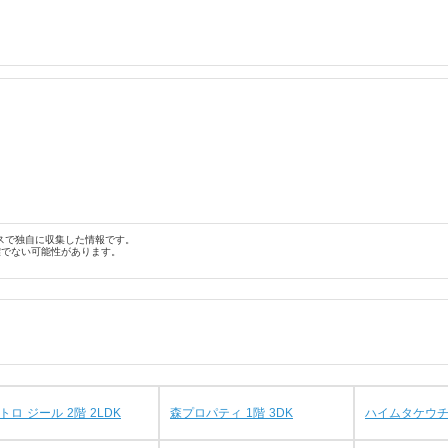
スで独自に収集した情報です。
確でない可能性があります。
トロ ジール 2階 2LDK
森プロパティ 1階 3DK
ハイムタケウチ 