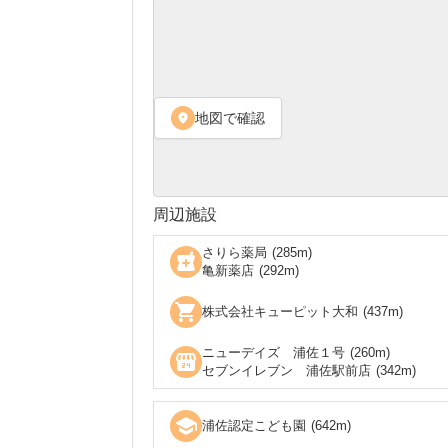
地図で確認
location_on
周辺施設
さりら薬局
(
285
m)
local_pharmacy
亀新薬店
(
292
m)
shopping_cart
株式会社キューピット大和
(
437
m)
ニューデイズ 浦佐１号
(
260
m)
local_convenience_store
セブンイレブン 浦佐駅前店
(
342
m)
school
浦佐認定こども園
(
642
m)