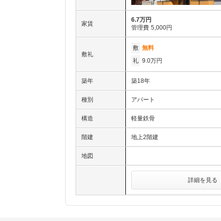
6.7万円
家賃
管理費
5,000円
敷
無料
敷礼
礼
9.0万円
築年
築18年
種別
アパート
構造
軽量鉄骨
階建
地上2階建
地図
詳細を見る