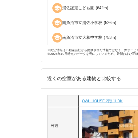
school
浦佐認定こども園
(
642
m)
school
南魚沼市立浦佐小学校
(
526
m)
school
南魚沼市立大和中学校
(
753
m)
※周辺情報は不動産会社から提供された情報ではなく、弊サービ
※2024年10月時点のデータを元にしているため、最新および正
近くの空室がある建物と比較する
OWL HOUSE 2階 1LDK
外観