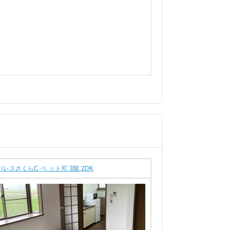
パレスさくらC ペ ット可 3階 2DK