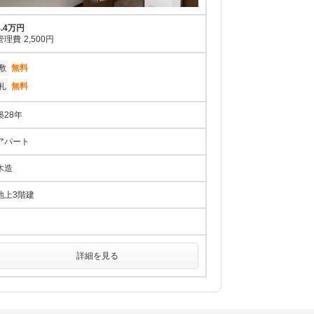
4.4万円
管理費
2,500円
敷
無料
礼
無料
築28年
アパート
木造
地上3階建
詳細を見る