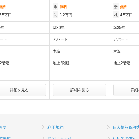
無料
敷
無料
敷
無料
5.5万円
礼
3.2万円
礼
4.5万円
4年
築30年
築35年
ート
アパート
アパート
木造
木造
2階建
地上2階建
地上2階建
詳細を見る
詳細を見る
詳細
概要
利用規約
個人情報保護
の掲載
お問い合わせ
初めての方へ