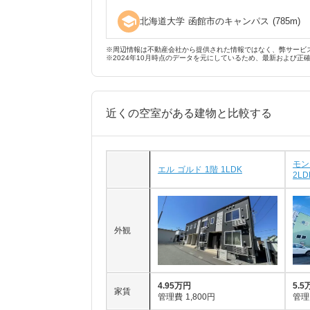
school
北海道大学 函館市のキャンパス
(
785
m)
※周辺情報は不動産会社から提供された情報ではなく、弊サービ
※2024年10月時点のデータを元にしているため、最新および正
近くの空室がある建物と比較する
モン
エル ゴルド 1階 1LDK
2LD
外観
4.95万円
5.5
家賃
管理費
1,800円
管理