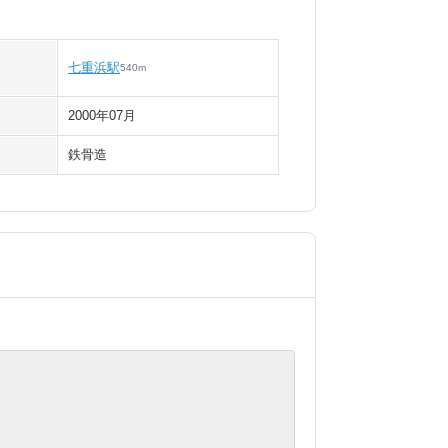
七重浜駅
540
m
2000年07月
鉄骨造