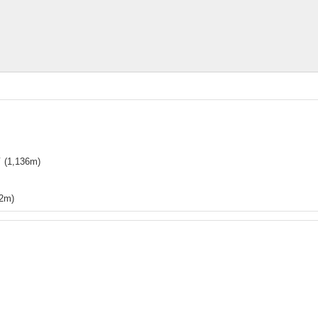
店
(
1,136
m)
2
m)