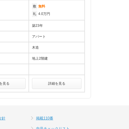
敷
無料
礼
4.0万円
築23年
アパート
木造
地上2階建
を見る
詳細を見る
方針
掲載110番
内見チェックリスト