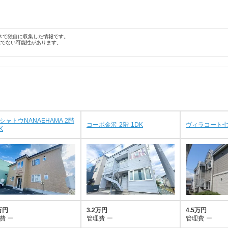
スで独自に収集した情報です。
確でない可能性があります。
シャトウNANAEHAMA 2階
コーポ金沢 2階 1DK
ヴィラコート七重
K
万円
3.2万円
4.5万円
費
ー
管理費
ー
管理費
ー