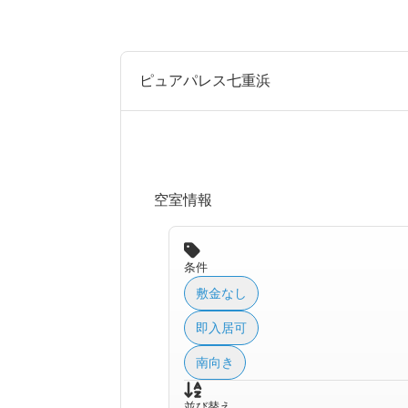
ピュアパレス七重浜
空室情報
条件
敷金なし
即入居可
南向き
並び替え