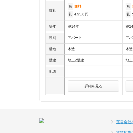
敷
無料
敷
敷礼
礼
4.95万円
礼
築年
築14年
築2
種別
アパート
アパ
構造
木造
木造
階建
地上2階建
地上
地図
詳細を見る
運営会社
賃貸広告