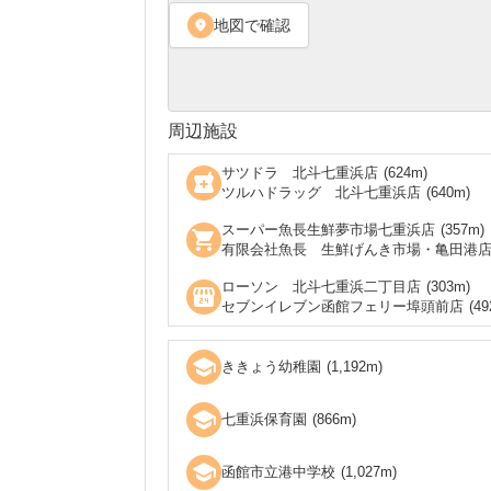
地図で確認
location_on
周辺施設
サツドラ 北斗七重浜店
(
624
m)
local_pharmacy
ツルハドラッグ 北斗七重浜店
(
640
m)
スーパー魚長生鮮夢市場七重浜店
(
357
m)
shopping_cart
有限会社魚長 生鮮げんき市場・亀田港
ローソン 北斗七重浜二丁目店
(
303
m)
local_convenience_store
セブンイレブン函館フェリー埠頭前店
(
49
school
ききょう幼稚園
(
1,192
m)
school
七重浜保育園
(
866
m)
school
函館市立港中学校
(
1,027
m)