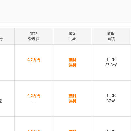
賃料
敷金
間取
号
管理費
礼金
面積
4.2万円
無料
1LDK
ー
無料
37.8m²
4.2万円
無料
1LDK
室
ー
無料
37m²