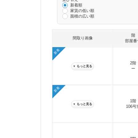
新着順
家賃の低い順
面積の広い順
階
間取り画像
部屋番
新着
2階
もっと見る
▼
ー
新着
1階
もっと見る
▼
106号