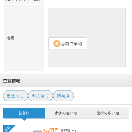
地図
地図で確認
location_on
空室情報
敷金なし
即入居可
南向き
新着順
家賃の低い順
面積の広い順
新着
4.0万円
(管理費
ー
)