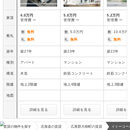
4.0万円
5.0万円
5.2万円
家賃
管理費
ー
管理費
ー
管理費
ー
敷
無料
敷
5.0万円
敷
10.4万円
敷礼
礼
無料
礼
無料
礼
無料
築年
築27年
築23年
築22年
種別
アパート
マンション
マンション
構造
木造
鉄筋コンクリート
鉄筋コンクリ
階建
地上2階建
地上4階建
地上3階建
地図
詳細を見る
詳細を見る
詳細を
賃貸の物件を探す
北海道の賃貸
広尾郡大樹町の賃貸
イトーコー