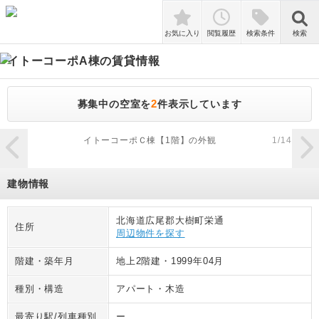
検索
お気に入り
閲覧履歴
検索条件
検索
イトーコーポA棟
の賃貸情報
2
募集中の空室を
件表示しています
zoom_in
イトーコーポＣ棟【1階】の外観
1
/
14
建物情報
北海道広尾郡大樹町栄通
住所
周辺物件を探す
階建・築年月
地上2階建
・
1999年04月
種別・構造
アパート
・
木造
最寄り駅/列車種別
ー