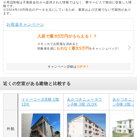
※周辺情報は不動産会社から提供された情報ではなく、弊サービスで独自に収集した情
報です。
※2024年10月時点のデータを元にしているため、最新および正確でない可能性があり
ます。
お祝金キャンペーン
入居で
最大5万円
がもらえる！？
スモッカでお部屋を決めると
もれなく
最大5万円
対象者全員に
をキャッシュバック!
キャンペーン詳細は
コチラ！
近くの空室がある建物と比較する
イトーコーポB棟 1階
あかつきニュータウ
あかつきニュ
1DK
ンA棟 3階 2LDK
ンB棟 3階 2
外観