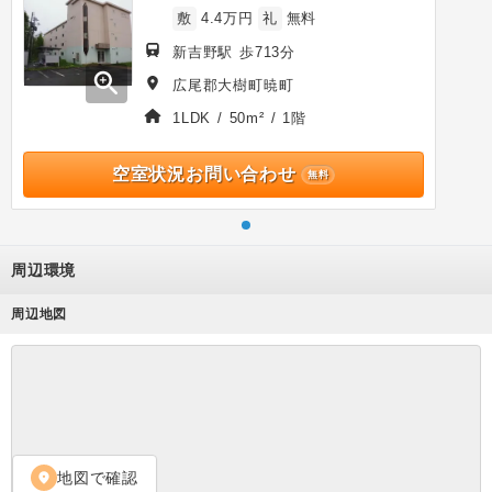
敷
4.4万円
礼
無料
新吉野駅 歩713分
zoom_in
広尾郡大樹町暁町
1LDK / 50m² / 1階
空室状況お問い合わせ
無料
周辺環境
周辺地図
地図で確認
location_on