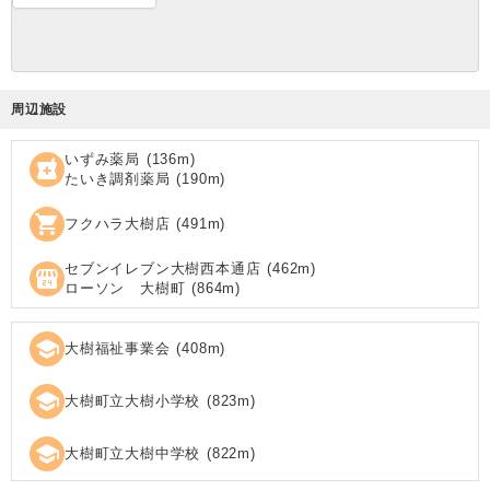
周辺施設
いずみ薬局
(
136
m)
local_pharmacy
たいき調剤薬局
(
190
m)
shopping_cart
フクハラ大樹店
(
491
m)
セブンイレブン大樹西本通店
(
462
m)
local_convenience_store
ローソン 大樹町
(
864
m)
school
大樹福祉事業会
(
408
m)
school
大樹町立大樹小学校
(
823
m)
school
大樹町立大樹中学校
(
822
m)