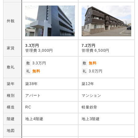
外観
3.3万円
7.2万円
家賃
管理費
3,000円
管理費
6,500円
敷
3.3万円
敷
無料
敷礼
礼
無料
礼
3.0万円
築年
築38年
築12年
種別
アパート
マンション
構造
RC
軽量鉄骨
階建
地上4階建
地上3階建
地図