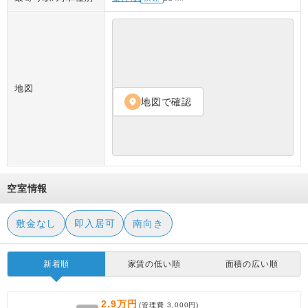
地図
地図で確認
location_on
空室情報
敷金なし
即入居可
南向き
新着順
家賃の低い順
面積の広い順
2.9万円
(管理費
3,000円
)