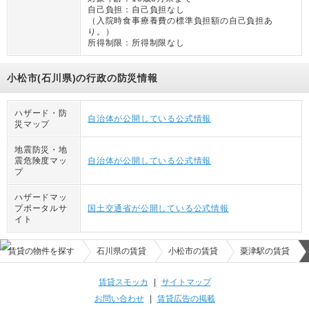
自己負担：
自己負担なし
（
入院時食事療養費の標準負担額の自己負担あ
り。
）
所得制限：
所得制限なし
小松市(石川県)の行政の防災情報
ハザード・防
自治体が公開している公式情報
災マップ
地震防災・地
震危険度マッ
自治体が公開している公式情報
プ
ハザードマッ
プポータルサ
国土交通省が公開している公式情報
イト
賃貸の物件を探す
石川県の賃貸
小松市の賃貸
粟津駅の賃貸
賃貸スモッカ
|
サイトマップ
お問い合わせ
|
賃貸広告の掲載