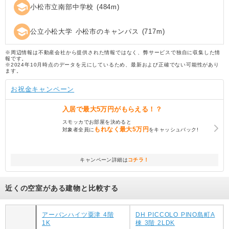
school
小松市立南部中学校
(
484
m)
school
公立小松大学 小松市のキャンパス
(
717
m)
※周辺情報は不動産会社から提供された情報ではなく、弊サービスで独自に収集した情
報です。
※2024年10月時点のデータを元にしているため、最新および正確でない可能性があり
ます。
お祝金キャンペーン
入居で
最大5万円
がもらえる！？
スモッカでお部屋を決めると
もれなく
最大5万円
対象者全員に
をキャッシュバック!
キャンペーン詳細は
コチラ！
近くの空室がある建物と比較する
アーバンハイツ粟津 4階
DH PICCOLO PINO島町A
1K
棟 3階 2LDK