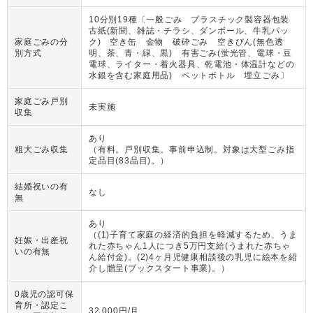
10分別19種〔一般ごみ プラスチック製容器包装
古紙(新聞、雑誌・チラシ、ダンボール、牛乳パッ
家庭ごみの分
ク) 空き缶 金物 破砕ごみ 空きびん(無色透
別方式
明、茶、青・緑、黒) 有害ごみ(蛍光管、電球・豆
電球、ライター・着火器具、乾電池・体温計などの
水銀を含む家庭用品) ペットボトル 埋立ごみ〕
家庭ごみ戸別
未実施
収集
あり
粗大ごみ収集
（
有料。戸別収集。事前申込制。対象は大型ごみ指
定品目(83品目)。
）
結婚祝いの有
なし
無
あり
（
(1)子育て家庭の経済的負担を軽減するため、うま
妊娠・出産祝
れた赤ちゃん1人につき5万円支給(うまれた赤ちゃ
いの有無
ん給付金)。(2)4ヶ月児健康相談後の乳児に絵本を紹
介し贈呈(ブックスタート事業)。
）
0歳児の認可保
育所・認定こ
32,000円/月