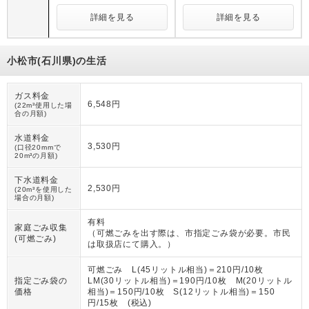
詳細を見る
詳細を見る
小松市(石川県)の生活
ガス料金
6,548円
(22m³使用した場
合の月額)
水道料金
3,530円
(口径20mmで
20m³の月額)
下水道料金
2,530円
(20m³を使用した
場合の月額)
有料
家庭ごみ収集
（
可燃ごみを出す際は、市指定ごみ袋が必要。市民
(可燃ごみ)
は取扱店にて購入。
）
可燃ごみ L(45リットル相当)＝210円/10枚
指定ごみ袋の
LM(30リットル相当)＝190円/10枚 M(20リットル
価格
相当)＝150円/10枚 S(12リットル相当)＝150
円/15枚 (税込)