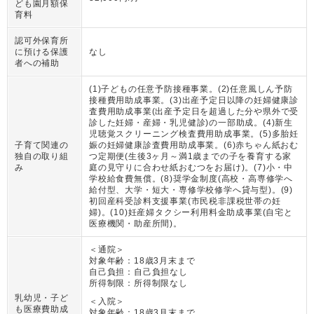
ども園月額保
育料
認可外保育所
に預ける保護
なし
者への補助
(1)子どもの任意予防接種事業。(2)任意風しん予防
接種費用助成事業。(3)出産予定日以降の妊婦健康診
査費用助成事業(出産予定日を超過した分や県外で受
診した妊婦・産婦・乳児健診)の一部助成。(4)新生
児聴覚スクリーニング検査費用助成事業。(5)多胎妊
子育て関連の
娠の妊婦健康診査費用助成事業。(6)赤ちゃん紙おむ
独自の取り組
つ定期便(生後3ヶ月～満1歳までの子を養育する家
み
庭の見守りに合わせ紙おむつをお届け)。(7)小・中
学校給食費無償。(8)奨学金制度(高校・高専修学へ
給付型、大学・短大・専修学校修学へ貸与型)。(9)
初回産科受診料支援事業(市民税非課税世帯の妊
婦)。(10)妊産婦タクシー利用料金助成事業(自宅と
医療機関・助産所間)。
＜通院＞
対象年齢：
18歳3月末まで
自己負担：
自己負担なし
所得制限：
所得制限なし
乳幼児・子ど
＜入院＞
も医療費助成
対象年齢：
18歳3月末まで