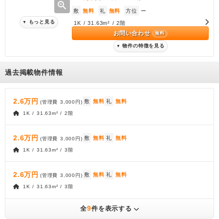
zoom_in
敷
無料
礼
無料
方位
ー
もっと見る
▼
1K / 31.63m² / 2階
お問い合わせ
無料
物件の特徴を見る
▼
過去掲載物件情報
2.6万円
敷
無料
礼
無料
(管理費
3,000円
)
1K / 31.63m² / 2階
2.6万円
敷
無料
礼
無料
(管理費
3,000円
)
1K / 31.63m² / 3階
2.6万円
敷
無料
礼
無料
(管理費
3,000円
)
1K / 31.63m² / 3階
9
全
件を表示する