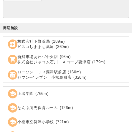
周辺施設
株式会社下野薬局
(
189
m)
local_pharmacy
ピスコしままち薬局
(
360
m)
新鮮市場あわづ中央店
(
96
m)
shopping_cart
株式会社ジャコム石川 Ａコープ粟津店
(
179
m)
ローソン ＪＲ粟津駅前店
(
160
m)
local_convenience_store
セブン‐イレブン 小松島町店
(
328
m)
school
上出学園
(
766
m)
school
なんぶ病児保育ルーム
(
126
m)
school
小松市立符津小学校
(
721
m)