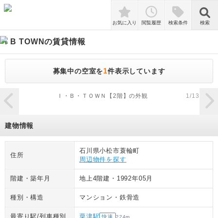
検索
お気に入り
閲覧履歴
検索条件
検索
I B TOWN
の賃貸情報
1
募集中の空室を
件表示しています
zoom_in
Ｉ・Ｂ・ＴＯＷＮ【2階】の外観
1
/
13
建物情報
石川県小松市蓑輪町
住所
周辺物件を探す
階建・築年月
地上4階建
・
1992年05月
種別・構造
マンション
・
鉄骨造
最寄り駅/列車種別
粟津駅
快速
224
m