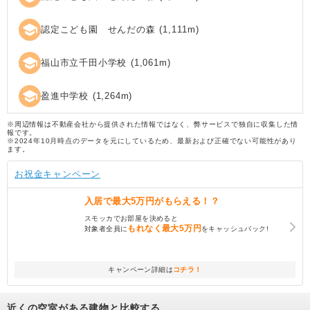
school
認定こども園 せんだの森
(
1,111
m)
school
福山市立千田小学校
(
1,061
m)
school
盈進中学校
(
1,264
m)
※周辺情報は不動産会社から提供された情報ではなく、弊サービスで独自に収集した情
報です。
※2024年10月時点のデータを元にしているため、最新および正確でない可能性があり
ます。
お祝金キャンペーン
入居で
最大5万円
がもらえる！？
スモッカでお部屋を決めると
もれなく
最大5万円
対象者全員に
をキャッシュバック!
キャンペーン詳細は
コチラ！
近くの空室がある建物と比較する