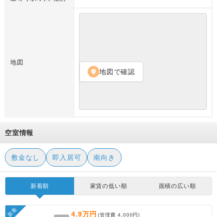
地図
地図で確認
location_on
空室情報
敷金なし
即入居可
南向き
新着順
家賃の低い順
面積の広い順
新着
4.9万円
(管理費
4,000円
)