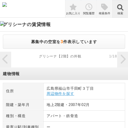
検索
お気に入り
閲覧履歴
検索条件
検索
グリシーナ
の賃貸情報
3
募集中の空室を
件表示しています
zoom_in
グリシーナ【2階】の外観
1
/
18
建物情報
広島県福山市千田町３丁目
住所
周辺物件を探す
階建・築年月
地上2階建
・
2007年02月
種別・構造
アパート
・
鉄骨造
最寄り駅/列車種別
ー