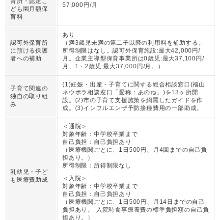
育所・認定こ
57,000円/月
ども園月額保
育料
あり
認可外保育所
（
満3歳児未満の第二子以降の利用料を補助する。
に預ける保護
所得制限はなし。認可外保育施設:最大42,000円/
者への補助
月。企業主導型保育事業所は0歳児:最大37,100円/
月、1・2歳児:最大37,000円/月。
）
(1)妊娠・出産・子育てに関する総合相談窓口(福山
子育て関連の
ネウボラ相談窓口「愛称：あのね」)を13ヶ所開
独自の取り組
設。(2)市の子育て支援施策を網羅したガイドを作
み
成。(3)インフルエンザ予防接種費用の一部助成。
＜通院＞
対象年齢：
中学校卒業まで
自己負担：
自己負担あり
（
医療機関ごとに、1日500円、月4回までの自己負
担あり。
）
所得制限：
所得制限なし
乳幼児・子ど
＜入院＞
も医療費助成
対象年齢：
中学校卒業まで
自己負担：
自己負担あり
（
医療機関ごとに、1日500円、月14日までの自己
負担あり。 入院時食事療養費の標準負担額の自己負
担あり。
）