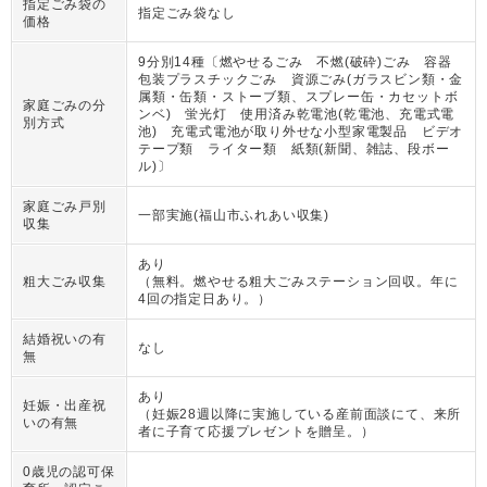
指定ごみ袋の
指定ごみ袋なし
価格
9分別14種〔燃やせるごみ 不燃(破砕)ごみ 容器
包装プラスチックごみ 資源ごみ(ガラスビン類・金
属類・缶類・ストーブ類、スプレー缶・カセットボ
家庭ごみの分
ンベ) 蛍光灯 使用済み乾電池(乾電池、充電式電
別方式
池) 充電式電池が取り外せな小型家電製品 ビデオ
テープ類 ライター類 紙類(新聞、雑誌、段ボー
ル)〕
家庭ごみ戸別
一部実施(福山市ふれあい収集)
収集
あり
粗大ごみ収集
（
無料。燃やせる粗大ごみステーション回収。年に
4回の指定日あり。
）
結婚祝いの有
なし
無
あり
妊娠・出産祝
（
妊娠28週以降に実施している産前面談にて、来所
いの有無
者に子育て応援プレゼントを贈呈。
）
0歳児の認可保