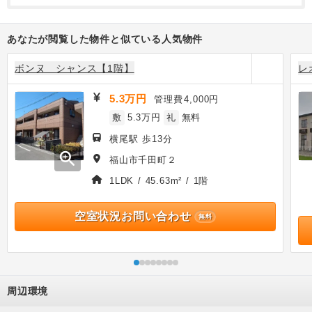
あなたが閲覧した物件と似ている人気物件
ボンヌ シャンス【1階】
レ
5.3万円
管理費
4,000円
敷
5.3万円
礼
無料
横尾駅 歩13分
zoom_in
福山市千田町２
1LDK / 45.63m² / 1階
空室状況お問い合わせ
無料
周辺環境