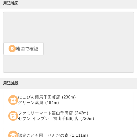
周辺地図
地図で確認
location_on
周辺施設
にこぴん薬局千田町店
(
230
m)
local_pharmacy
グリーン薬局
(
484
m)
ファミリーマート福山千田店
(
242
m)
local_convenience_store
セブン‐イレブン 福山千田町店
(
720
m)
school
認定こども園 せんだの森
(
1,111
m)