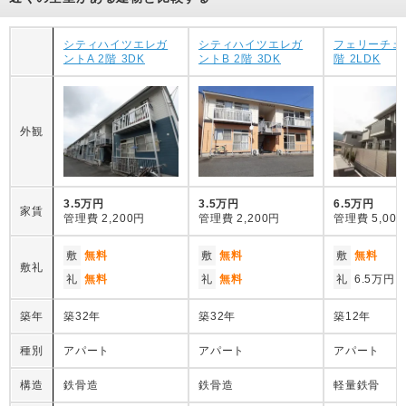
シティハイツエレガ
シティハイツエレガ
フェリーチェ 
ントA 2階 3DK
ントB 2階 3DK
階 2LDK
外観
3.5万円
3.5万円
6.5万円
家賃
管理費
2,200円
管理費
2,200円
管理費
5,00
敷
無料
敷
無料
敷
無料
敷礼
礼
無料
礼
無料
礼
6.5万円
築年
築32年
築32年
築12年
種別
アパート
アパート
アパート
構造
鉄骨造
鉄骨造
軽量鉄骨