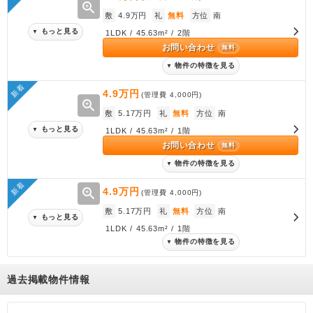
zoom_in
敷
4.9万円
礼
無料
方位
南
もっと見る
▼
1LDK / 45.63m² / 2階
お問い合わせ
無料
物件の特徴を見る
▼
新着
4.9万円
(管理費
4,000円
)
zoom_in
敷
5.17万円
礼
無料
方位
南
もっと見る
▼
1LDK / 45.63m² / 1階
お問い合わせ
無料
物件の特徴を見る
▼
新着
zoom_in
4.9万円
(管理費
4,000円
)
敷
5.17万円
礼
無料
方位
南
もっと見る
▼
1LDK / 45.63m² / 1階
物件の特徴を見る
▼
過去掲載物件情報