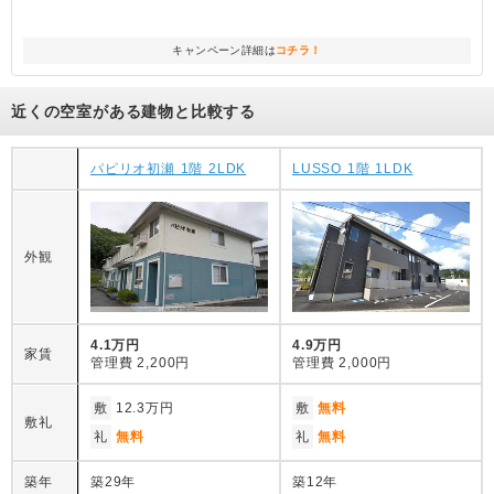
キャンペーン詳細は
コチラ！
近くの空室がある建物と比較する
パピリオ初瀬 1階 2LDK
LUSSO 1階 1LDK
外観
4.1万円
4.9万円
家賃
管理費
2,200円
管理費
2,000円
敷
12.3万円
敷
無料
敷礼
礼
無料
礼
無料
築年
築29年
築12年