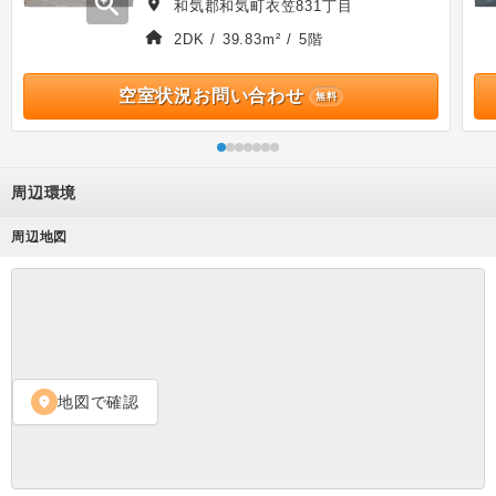
zoom_in
和気郡和気町衣笠831丁目
2DK / 39.83m² / 5階
空室状況お問い合わせ
無料
周辺環境
周辺地図
地図で確認
location_on