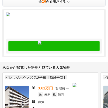
20
全
件を表示する
あなたが閲覧した物件と似ている人気物件
ビレッジハウス和気2号棟【506号室】
プ
3.61万円
管理費
ー
敷
無料
礼
無料
和気