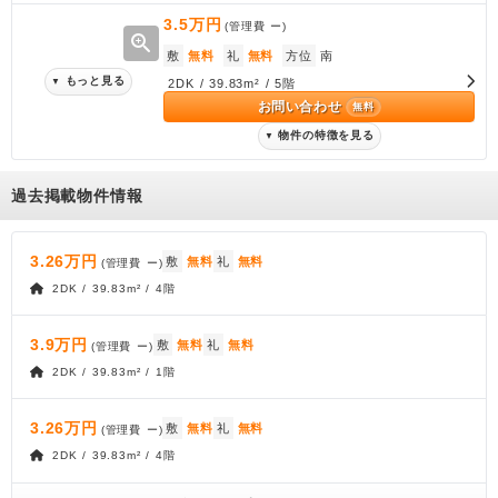
3.5万円
(管理費
ー
)
zoom_in
敷
無料
礼
無料
方位
南
もっと見る
▼
2DK / 39.83m² / 5階
お問い合わせ
無料
物件の特徴を見る
▼
過去掲載物件情報
3.26万円
敷
無料
礼
無料
(管理費
ー
)
2DK / 39.83m² / 4階
3.9万円
敷
無料
礼
無料
(管理費
ー
)
2DK / 39.83m² / 1階
3.26万円
敷
無料
礼
無料
(管理費
ー
)
2DK / 39.83m² / 4階