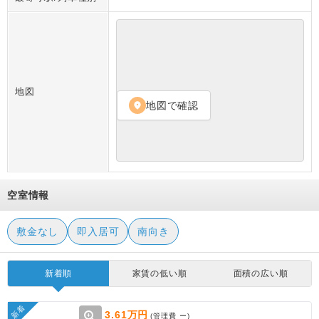
地図
地図で確認
location_on
空室情報
敷金なし
即入居可
南向き
新着順
家賃の低い順
面積の広い順
新着
zoom_in
3.61万円
(管理費
ー
)