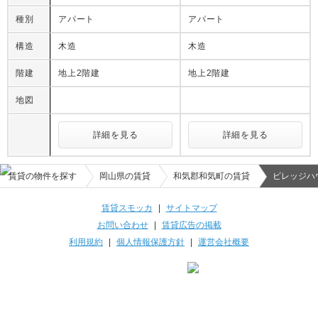
種別
アパート
アパート
構造
木造
木造
階建
地上2階建
地上2階建
地図
詳細を見る
詳細を見る
賃貸の物件を探す
岡山県の賃貸
和気郡和気町の賃貸
ビレッジハ
賃貸スモッカ
|
サイトマップ
お問い合わせ
|
賃貸広告の掲載
利用規約
|
個人情報保護方針
|
運営会社概要