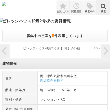
検索
お気に入り
閲覧履歴
検索条件
検索
ビレッジハウス和気2号棟
の賃貸情報
5
募集中の空室を
件表示しています
zoom_in
ビレッジハウス和気2号棟【5階】の外観
1
/
22
建物情報
岡山県和気郡和気町衣笠
住所
周辺物件を探す
階建・築年月
地上5階建
・
1978年11月
種別・構造
マンション
・
RC
最寄り駅/列車種別
ー