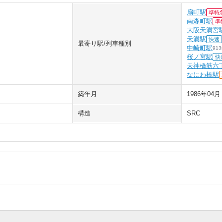
扇町駅
準特
南森町駅
準
大阪天満宮
天満駅
快速
最寄り駅/列車種別
中崎町駅
913
桜ノ宮駅
快
天神橋筋六
なにわ橋駅
築年月
1986年04月
構造
SRC