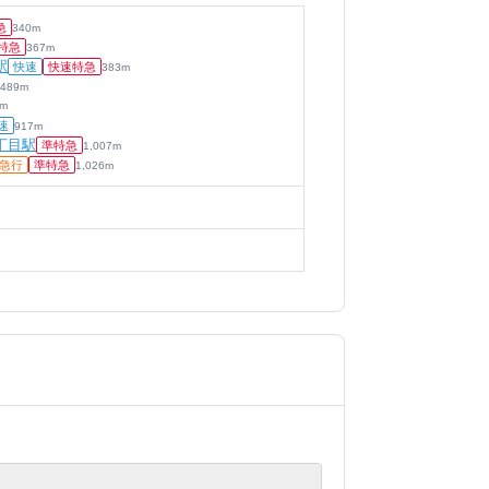
急
340
m
特急
367
m
駅
快速
快速特急
383
m
489
m
m
速
917
m
丁目駅
準特急
1,007
m
急行
準特急
1,026
m