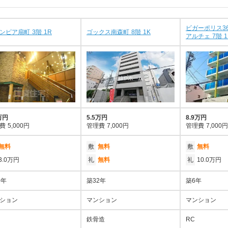
ビガーポリス36
ンピア扇町 3階 1R
ゴックス南森町 8階 1K
アルチェ 7階 1
万円
5.5万円
8.9万円
費
5,000円
管理費
7,000円
管理費
7,000円
無料
敷
無料
敷
無料
3.0万円
礼
無料
礼
10.0万円
0年
築32年
築6年
ション
マンション
マンション
鉄骨造
RC