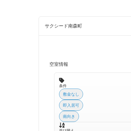
サクシード南森町
空室情報
条件
敷金なし
即入居可
南向き
並び替え