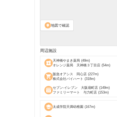
地図で確認
location_on
周辺施設
天神橋やまき薬局
(
49
m)
local_pharmacy
オレンジ薬局 天神橋３丁目店
(
54
m)
阪急オアシス 同心店
(
227
m)
shopping_cart
株式会社バイハート
(
318
m)
セブン‐イレブン 大阪扇町店
(
149
m)
local_convenience_store
ファミリーマート 与力町店
(
153
m)
school
太成学院天満幼稚園
(
167
m)