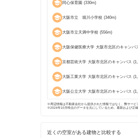
school
同心保育園
(
330
m)
school
大阪市立 堀川小学校
(
340
m)
school
大阪市立天満中学校
(
556
m)
school
大阪保健医療大学 大阪市北区のキャンパ
school
京都芸術大学 大阪市北区のキャンパス
(
1
school
大阪工業大学 大阪市北区のキャンパス
(
1
school
大阪公立大学 大阪市北区のキャンパス
(
1
※周辺情報は不動産会社から提供された情報ではなく、弊サービ
※2024年10月時点のデータを元にしているため、最新および正
近くの空室がある建物と比較する