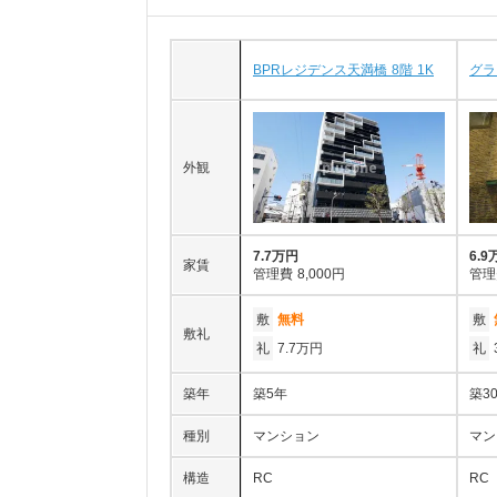
BPRレジデンス天満橋 8階 1K
グラ
外観
7.7万円
6.9
家賃
管理費
8,000円
管理
敷
無料
敷
敷礼
礼
7.7万円
礼
築年
築5年
築3
種別
マンション
マン
構造
RC
RC