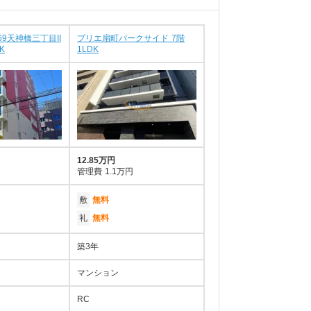
9天神橋三丁目II
プリエ扇町パークサイド 7階
K
1LDK
12.85万円
管理費
1.1万円
敷
無料
礼
無料
築3年
マンション
RC