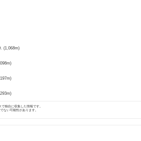
ス
(
1,068
m)
,098
m)
,197
m)
,293
m)
スで独自に収集した情報です。
確でない可能性があります。