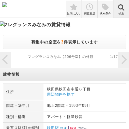
検索
お気に入り
閲覧履歴
検索条件
検索
フレグランスみなみ
の賃貸情報
3
募集中の空室を
件表示しています
zoom_in
フレグランスみなみ【206号室】の外観
1
/
17
建物情報
秋田県秋田市中通６丁目
住所
周辺物件を探す
階建・築年月
地上2階建
・
1993年09月
種別・構造
アパート
・
軽量鉄骨
最寄り駅/列車種別
秋田駅
快速
特急
702
m