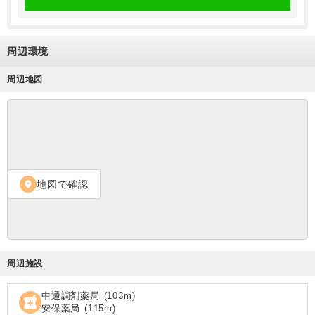
周辺環境
周辺地図
地図で確認
location_on
周辺施設
中通調剤薬局
(
103
m)
local_pharmacy
安保薬局
(
115
m)