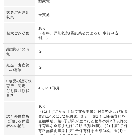
型家電
家庭ごみ戸別
未実施
収集
あり
粗大ごみ収集
（
有料。戸別収集(委託業者による)。事前申込
制。
）
結婚祝いの有
なし
無
妊娠・出産祝
なし
いの有無
0歳児の認可保
育所・認定こ
45,140円/月
ども園月額保
育料
あり
（
(1)【すこやか子育て支援事業】保育料および副食
認可外保育所
費の1/4又は1/2を助成。また、第2子以降保育料を
に預ける保護
全額助成。第3子以降が生まれた世帯の第2子以降の
者への補助
保育料を全額または1/2助成(県制度)。(2)【第1子保
育料無償化事業】第1子保育料を全額助成。※(1)～