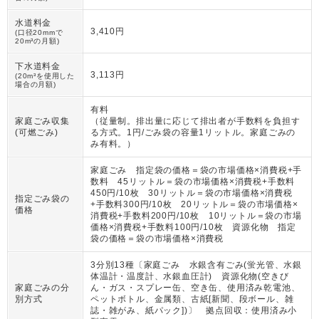
水道料金
3,410円
(口径20mmで
20m³の月額)
下水道料金
3,113円
(20m³を使用した
場合の月額)
有料
家庭ごみ収集
（
従量制。排出量に応じて排出者が手数料を負担す
(可燃ごみ)
る方式。1円/ごみ袋の容量1リットル。家庭ごみの
み有料。
）
家庭ごみ 指定袋の価格＝袋の市場価格×消費税+手
数料 45リットル＝袋の市場価格×消費税+手数料
450円/10枚 30リットル＝袋の市場価格×消費税
指定ごみ袋の
+手数料300円/10枚 20リットル＝袋の市場価格×
価格
消費税+手数料200円/10枚 10リットル＝袋の市場
価格×消費税+手数料100円/10枚 資源化物 指定
袋の価格＝袋の市場価格×消費税
3分別13種〔家庭ごみ 水銀含有ごみ(蛍光管、水銀
体温計・温度計、水銀血圧計) 資源化物(空きび
家庭ごみの分
ん・ガス・スプレー缶、空き缶、使用済み乾電池、
別方式
ペットボトル、金属類、古紙[新聞、段ボール、雑
誌・雑がみ、紙パック])〕 拠点回収：使用済み小