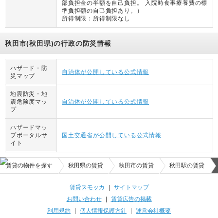
部負担金の半額を自己負担。 入院時食事療養費の標
準負担額の自己負担あり。
）
所得制限：
所得制限なし
秋田市(秋田県)の行政の防災情報
ハザード・防
自治体が公開している公式情報
災マップ
地震防災・地
震危険度マッ
自治体が公開している公式情報
プ
ハザードマッ
プポータルサ
国土交通省が公開している公式情報
イト
賃貸の物件を探す
秋田県の賃貸
秋田市の賃貸
秋田駅の賃貸
賃貸スモッカ
|
サイトマップ
お問い合わせ
|
賃貸広告の掲載
利用規約
|
個人情報保護方針
|
運営会社概要