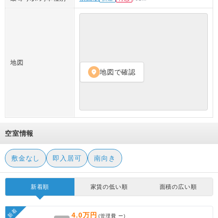
地図
地図で確認
location_on
空室情報
敷金なし
即入居可
南向き
新着順
家賃の低い順
面積の広い順
新着
4.0万円
(管理費
ー
)