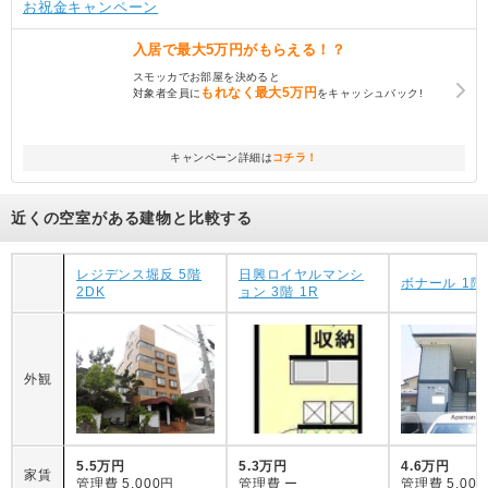
お祝金キャンペーン
入居で
最大5万円
がもらえる！？
スモッカでお部屋を決めると
もれなく
最大5万円
対象者全員に
をキャッシュバック!
キャンペーン詳細は
コチラ！
近くの空室がある建物と比較する
レジデンス堀反 5階
日興ロイヤルマンシ
ボナール 1階 
2DK
ョン 3階 1R
外観
5.5万円
5.3万円
4.6万円
家賃
管理費
5,000円
管理費
ー
管理費
5,00