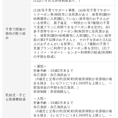
(2)はいずれも所得制限あり。
）
(1)在宅子育てサポート事業。(a)在宅子育てサポー
トクーポン券(秋田市に住民票があり、保育所[園]や
幼稚園等に入所[園]していない就学前のお子さんが
いる世帯に、親子遠足、一時預かり等7種類の子育
て支援プランに利用できるクーポン券を交付)。(b)
子育て関連の
多子世帯サポートクーポン券(秋田市に住民票があ
独自の取り組
り、保育所[園]や幼稚園等に入所[園]していない就学
み
前の第3子以降のお子さんと、その子を含めた3人以
上のお子さんがいる世帯に、同じく7種類の子育て
支援プランに利用できるクーポン券を交付)。(2)フ
ァミリー・サポート・センター利用料の助成(利用料
の半額を助成)。
＜通院＞
対象年齢：
18歳3月末まで
自己負担：
自己負担あり
（
0歳児と父母の市(区町村)民税所得割が非課税の場
合を除き、1レセプトにつき1,000円を上限とし、一
部負担金の半額を自己負担。
）
所得制限：
所得制限なし
乳幼児・子ど
＜入院＞
も医療費助成
対象年齢：
18歳3月末まで
自己負担：
自己負担あり
（
0歳児と父母の市(区町村)民税所得割が非課税の場
合を除き、1レセプトにつき1,000円を上限とし、一