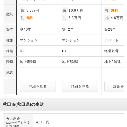
敷
5.5万円
敷
10.6万円
敷
無料
敷礼
礼
無料
礼
5.3万円
礼
4.6万円
築年
築40年
築42年
築28年
種別
マンション
マンション
アパート
構造
RC
RC
軽量鉄骨
階建
地上5階建
地上7階建
地上2階建
地図
詳細を見る
詳細を見る
詳細を
秋田市(秋田県)の生活
ガス料金
4,506円
(22m³使用した場
合の月額)