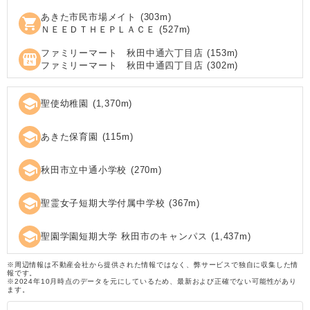
あきた市民市場メイト
(
303
m)
shopping_cart
ＮＥＥＤＴＨＥＰＬＡＣＥ
(
527
m)
ファミリーマート 秋田中通六丁目店
(
153
m)
local_convenience_store
ファミリーマート 秋田中通四丁目店
(
302
m)
school
聖使幼稚園
(
1,370
m)
school
あきた保育園
(
115
m)
school
秋田市立中通小学校
(
270
m)
school
聖霊女子短期大学付属中学校
(
367
m)
school
聖園学園短期大学 秋田市のキャンパス
(
1,437
m)
※周辺情報は不動産会社から提供された情報ではなく、弊サービスで独自に収集した情
報です。
※2024年10月時点のデータを元にしているため、最新および正確でない可能性があり
ます。