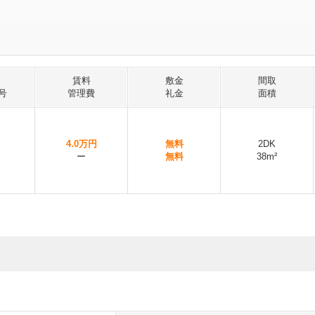
賃料
敷金
間取
号
管理費
礼金
面積
4.0万円
無料
2DK
ー
無料
38m²