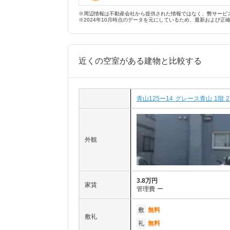
※周辺情報は不動産会社から提供された情報ではなく、弊サービ
※2024年10月時点のデータを元にしているため、最新および正
近くの空室がある建物と比較する
青山125ー14 グレース青山 1階 2
外観
3.8万円
家賃
管理費
ー
敷
無料
敷礼
礼
無料