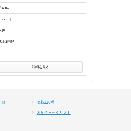
築49年
アパート
木造
地上2階建
詳細を見る
方針
掲載110番
内見チェックリスト