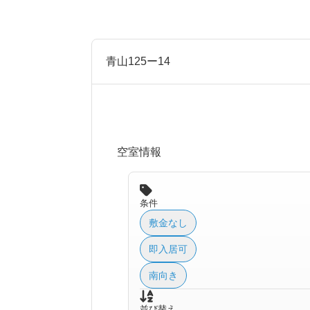
青山125ー14
空室情報
条件
敷金なし
即入居可
南向き
並び替え