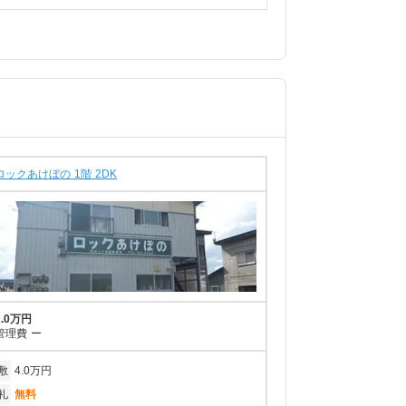
ロックあけぼの 1階 2DK
2.0万円
管理費
ー
敷
4.0万円
礼
無料