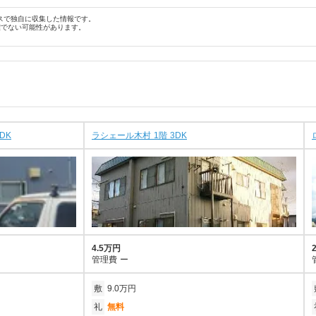
スで独自に収集した情報です。
確でない可能性があります。
DK
ラシェール木村 1階 3DK
4.5万円
管理費
ー
敷
9.0万円
礼
無料