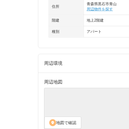
青森県黒石市青山
住所
周辺物件を探す
階建
地上2階建
種別
アパート
周辺環境
周辺地図
地図で確認
location_on