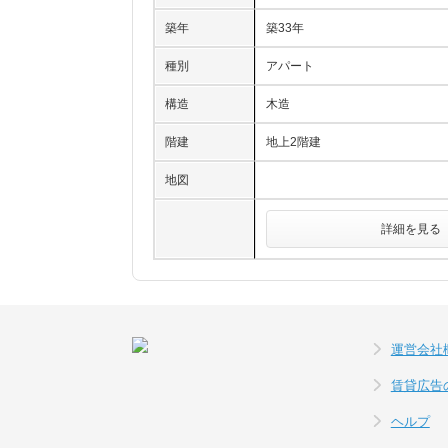
築年
築33年
種別
アパート
構造
木造
階建
地上2階建
地図
詳細を見る
運営会社
賃貸広告
ヘルプ