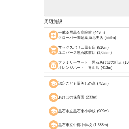
周辺施設
平成薬局黒石病院前
(
449
m)
local_pharmacy
クローバー調剤薬局北美店
(
558
m)
マックスバリュ黒石店
(
916
m)
shopping_cart
ユニバース黒石駅前店
(
1,055
m)
ファミリーマート 黒石あけぼの町店
(
15
local_convenience_store
オレンジハート 青山店
(
413
m)
school
認定こども園美しの森
(
753
m)
school
あけぼの保育園
(
233
m)
school
黒石市立黒石東小学校
(
909
m)
school
黒石市立中郷中学校
(
1,388
m)