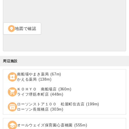
地図で確認
location_on
周辺施設
南船場やまき薬局
(
67
m)
local_pharmacy
かえる薬局
(
138
m)
ＫＯＨＹＯ 南船場店
(
360
m)
shopping_cart
ライフ堺筋本町店
(
448
m)
ローソンストア１００ 松屋町住吉店
(
199
m)
local_convenience_store
ローソン長堀橋店
(
303
m)
school
オールウェイズ保育園心斎橋園
(
555
m)