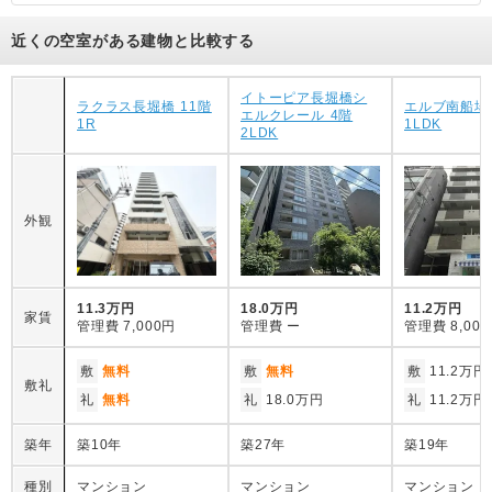
近くの空室がある建物と比較する
イトーピア長堀橋シ
ラクラス長堀橋 11階
エルブ南船場 
エルクレール 4階
1R
1LDK
2LDK
外観
11.3万円
18.0万円
11.2万円
家賃
管理費
7,000円
管理費
ー
管理費
8,00
敷
無料
敷
無料
敷
11.2万円
敷礼
礼
無料
礼
18.0万円
礼
11.2万円
築年
築10年
築27年
築19年
種別
マンション
マンション
マンション