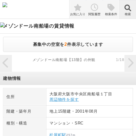
検索
お気に入り
閲覧履歴
検索条件
検索
メゾンドール南船場
の賃貸情報
2
募集中の空室を
件表示しています
zoom_in
メゾンドール南船場【13階】の外観
1
/
18
建物情報
大阪府大阪市中央区南船場１丁目
住所
周辺物件を探す
階建・築年月
地上15階建
・
2001年08月
種別・構造
マンション
・
SRC
松屋町駅
257
m