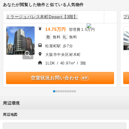
あなたが閲覧した物件と似ている人気物件
ミラージュパレス本町Depart【3階】
プ
14.75万円
管理費
1.5万円
敷
無料
礼
無料
松屋町駅 歩7分
zoom_in
大阪市中央区材木町
1LDK / 40.97m² / 3階
空室状況お問い合わせ
無料
周辺環境
周辺地図