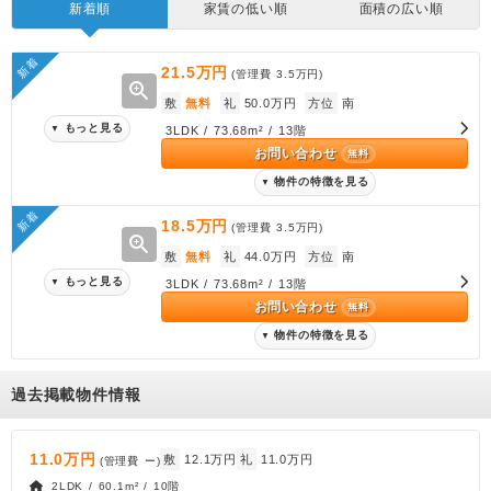
新着順
家賃の低い順
面積の広い順
新着
21.5万円
(管理費
3.5万円
)
zoom_in
敷
無料
礼
50.0万円
方位
南
もっと見る
▼
3LDK / 73.68m² / 13階
お問い合わせ
無料
物件の特徴を見る
▼
新着
18.5万円
(管理費
3.5万円
)
zoom_in
敷
無料
礼
44.0万円
方位
南
もっと見る
▼
3LDK / 73.68m² / 13階
お問い合わせ
無料
物件の特徴を見る
▼
過去掲載物件情報
11.0万円
敷
12.1万円
礼
11.0万円
(管理費
ー
)
2LDK / 60.1m² / 10階