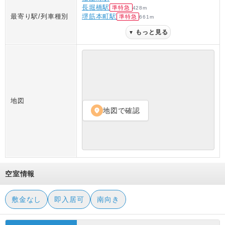
長堀橋駅
準特急
428
m
最寄り駅/列車種別
堺筋本町駅
準特急
661
m
もっと見る
▼
地図
地図で確認
location_on
空室情報
敷金なし
即入居可
南向き