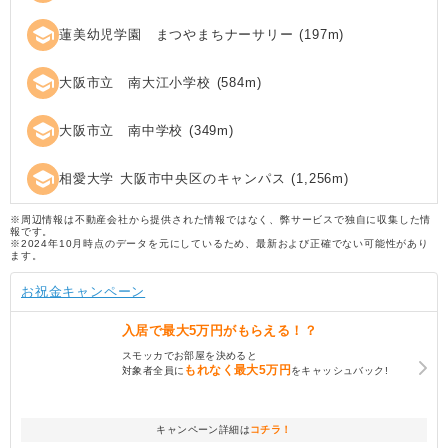
school
蓮美幼児学園 まつやまちナーサリー
(
197
m)
school
大阪市立 南大江小学校
(
584
m)
school
大阪市立 南中学校
(
349
m)
school
相愛大学 大阪市中央区のキャンパス
(
1,256
m)
※周辺情報は不動産会社から提供された情報ではなく、弊サービスで独自に収集した情
報です。
※2024年10月時点のデータを元にしているため、最新および正確でない可能性があり
ます。
お祝金キャンペーン
入居で
最大5万円
がもらえる！？
スモッカでお部屋を決めると
もれなく
最大5万円
対象者全員に
をキャッシュバック!
キャンペーン詳細は
コチラ！