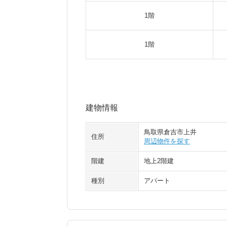
1階
1階
建物情報
鳥取県倉吉市上井
住所
周辺物件を探す
階建
地上2階建
種別
アパート