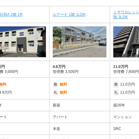
ミサワカレント
日和A 2階 1R
ルアーナ 1階 1LDK
階 3LDK
万円
4.6万円
11.0万円
費
3,000円
管理費
3,500円
管理費
7,600円
無料
敷
無料
敷
11.0万円
4.9万円
礼
無料
礼
11.0万円
年
新築
築26年
ート
アパート
マンション
木造
SRC