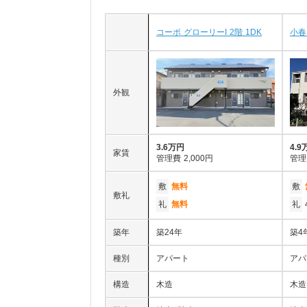
コーポ グローリーI 2階 1DK
小春
外観
3.6万円
4.9
家賃
管理費
2,000円
管理
敷
無料
敷
敷礼
礼
無料
礼
築年
築24年
築4
種別
アパート
アパ
構造
木造
木造