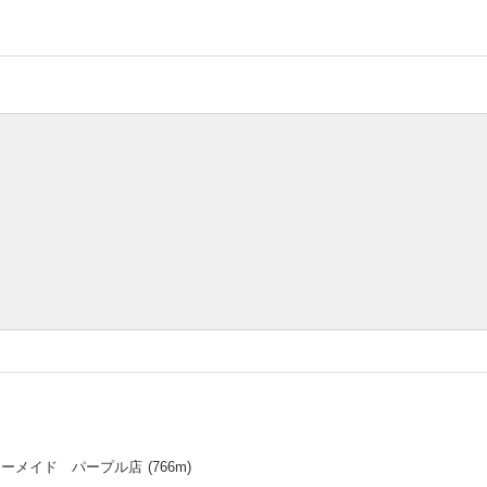
マーメイド パープル店
(
766
m)