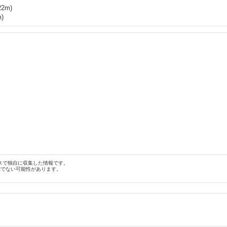
22
m)
)
スで独自に収集した情報です。
確でない可能性があります。