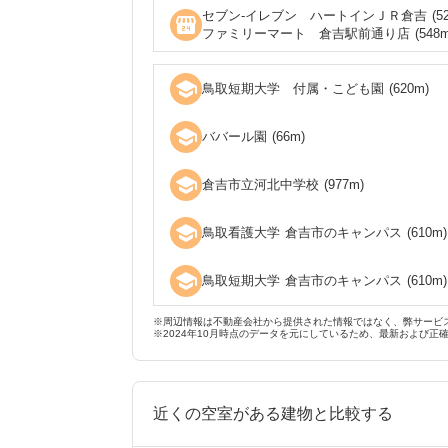
セブン‐イレブン ハートインＪＲ倉吉
(
5
local_convenience_store
ファミリーマート 倉吉駅前通り店
(
548
m
school
鳥取短期大学 付属・こども園
(
620
m)
school
ババール園
(
66
m)
school
倉吉市立河北中学校
(
977
m)
school
鳥取看護大学 倉吉市のキャンパス
(
610
m)
school
鳥取短期大学 倉吉市のキャンパス
(
610
m)
※周辺情報は不動産会社から提供された情報ではなく、弊サービ
※2024年10月時点のデータを元にしているため、最新および正
近くの空室がある建物と比較する