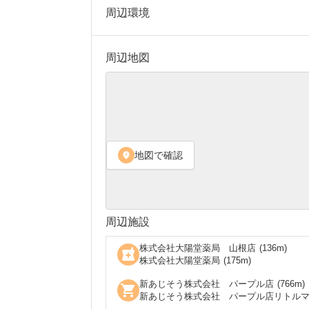
周辺環境
周辺地図
地図で確認
location_on
周辺施設
株式会社大陽堂薬局 山根店
(
136
m)
local_pharmacy
株式会社大陽堂薬局
(
175
m)
新あじそう株式会社 パープル店
(
766
m)
shopping_cart
新あじそう株式会社 パープル店リトル