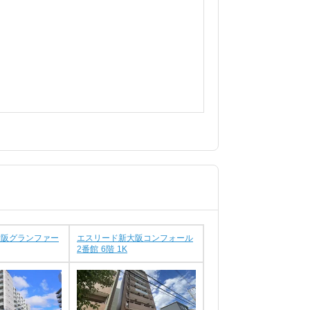
大阪グランファー
エスリード新大阪コンフォール
2番館 6階 1K