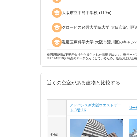
school
大阪市立中島中学校
(
119
m)
school
グロービス経営大学院大学 大阪市淀川区
school
滋慶医療科学大学 大阪市淀川区のキャン
※周辺情報は不動産会社から提供された情報ではなく、弊サービ
※2024年10月時点のデータを元にしているため、最新および正
近くの空室がある建物と比較する
アドバンス新大阪ウエストゲー
Uー
ト 3階 1K
外観