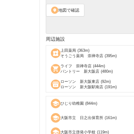
地図で確認
location_on
周辺施設
上田薬局
(
363
m)
local_pharmacy
そうごう薬局 崇禅寺店
(
395
m)
ライフ 崇禅寺店
(
444
m)
shopping_cart
パントリー 新大阪店
(
480
m)
ローソン 新大阪東店
(
92
m)
local_convenience_store
ローソン 新大阪駅南店
(
191
m)
school
ひじり幼稚園
(
844
m)
school
大阪市立 日之出保育所
(
161
m)
school
大阪市立啓発小学校
(
119
m)