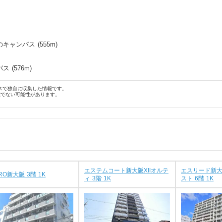
のキャンパス
(
555
m)
パス
(
576
m)
スで独自に収集した情報です。
確でない可能性があります。
エステムコート新大阪XIIオルテ
エスリード新
RO新大阪 3階 1K
ィ 3階 1K
スト 6階 1K