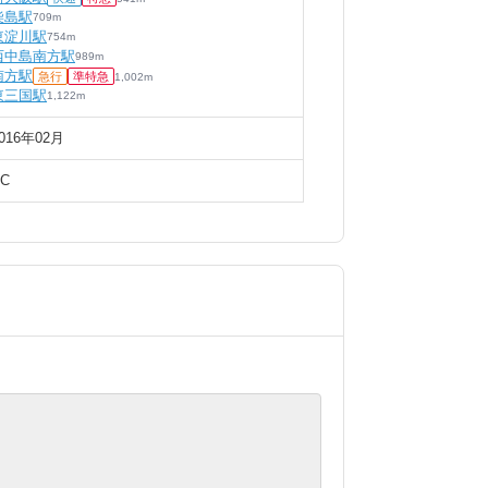
柴島駅
709
m
東淀川駅
754
m
西中島南方駅
989
m
南方駅
急行
準特急
1,002
m
東三国駅
1,122
m
016年02月
C