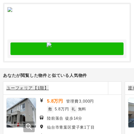
あなたが閲覧した物件と似ている人気物件
ユーフォリア【1階】
渡
5.8万円
管理費
3,000円
敷
5.8万円
礼
無料
陸前落合 徒歩14分
zoom_in
仙台市青葉区愛子東1丁目