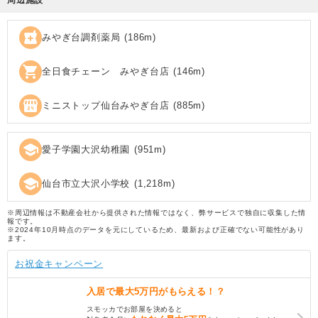
local_pharmacy
みやぎ台調剤薬局
(
186
m)
shopping_cart
全日食チェーン みやぎ台店
(
146
m)
local_convenience_store
ミニストップ仙台みやぎ台店
(
885
m)
school
愛子学園大沢幼稚園
(
951
m)
school
仙台市立大沢小学校
(
1,218
m)
※周辺情報は不動産会社から提供された情報ではなく、弊サービスで独自に収集した情
報です。
※2024年10月時点のデータを元にしているため、最新および正確でない可能性があり
ます。
お祝金キャンペーン
入居で
最大5万円
がもらえる！？
スモッカでお部屋を決めると