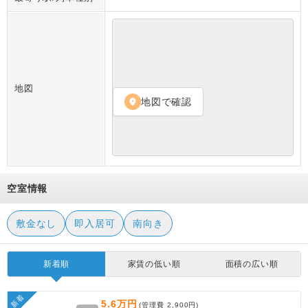
地図
地図で確認
location_on
空室情報
敷金なし
即入居可
南向き
新着順
家賃の低い順
面積の広い順
新着
5.6万円
(管理費
2,900円
)