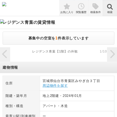
検索
お気に入り
閲覧履歴
検索条件
検索
レジデンス青葉
の賃貸情報
1
募集中の空室を
件表示しています
zoom_in
レジデンス青葉【1階】の外観
1
/
10
建物情報
宮城県仙台市青葉区みやぎ台３丁目
住所
周辺物件を探す
階建・築年月
地上2階建
・
2024年01月
種別・構造
アパート
・
木造
最寄り駅/列車種別
ー