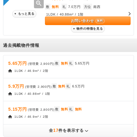
zoom_in
敷
無料
礼
7.0万円
方位
南西
もっと見る
▼
1LDK / 40.88m² / 1階
お問い合わせ
無料
物件の特徴を見る
▼
過去掲載物件情報
5.65万円
敷
無料
礼
5.65万円
(管理費
2,900円
)
1LDK / 46.9m² / 2階
5.9万円
敷
無料
礼
6.5万円
(管理費
2,900円
)
1LDK / 40.88m² / 1階
5.15万円
敷
無料
礼
無料
(管理費
2,800円
)
1LDK / 46.9m² / 2階
17
全
件を表示する