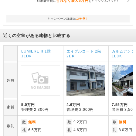
もれなく
最大5万円
対象者全員に
をキャッシュバック!
キャンペーン詳細は
コチラ！
近くの空室がある建物と比較する
LUMIERE II 1階
エイブルコート 2階
カルムアンジ
1LDK
2DK
1LDK
外観
5.0万円
4.6万円
7.55万円
家賃
管理費
2,300円
管理費
2,000円
管理費
3,50
敷
無料
敷
9.2万円
敷
無料
敷礼
礼
6.5万円
礼
4.6万円
礼
8.0万円