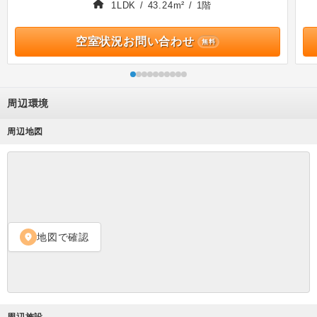
1LDK / 43.24m² / 1階
空室状況お問い合わせ
無料
周辺環境
周辺地図
地図で確認
location_on
周辺施設