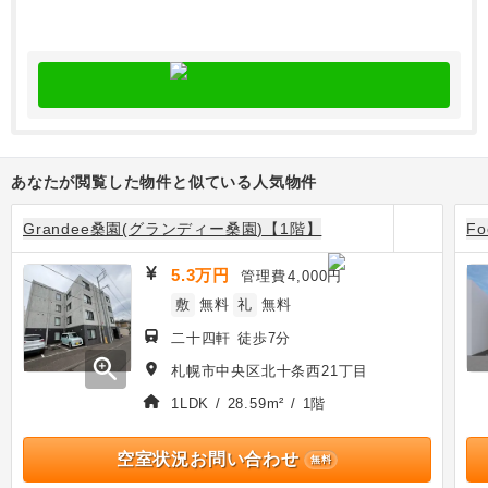
あなたが閲覧した物件と似ている人気物件
Grandee桑園(グランディー桑園)【1階】
Fo
5.3万円
管理費
4,000円
敷
無料
礼
無料
二十四軒 徒歩7分
zoom_in
札幌市中央区北十条西21丁目
1LDK / 28.59m² / 1階
空室状況お問い合わせ
無料