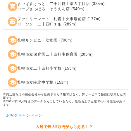
まいばすけっと 二十四軒１条５丁目店
(
335
m)
shopping_cart
コープさっぽろ そうえん店
(
540
m)
ファミリーマート 札幌中央市場前店
(
177
m)
local_convenience_store
ローソン 二十四軒１条
(
289
m)
school
札幌ルンビニー幼稚園
(
706
m)
school
札幌市立保育園二十四軒南保育園
(
283
m)
school
札幌市立二十四軒小学校
(
153
m)
school
札幌市立陵北中学校
(
153
m)
※周辺情報は不動産会社から提供された情報ではなく、弊サービスで独自に収集した情
報です。
※2024年10月時点のデータを元にしているため、最新および正確でない可能性があり
ます。
お祝金キャンペーン
入居で
最大5万円
がもらえる！？