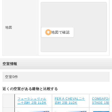
地図
地図で確認
location_on
空室情報
空室0件
近くの空室がある建物と比較する
フェーラシュヴァル
FER A CHEVAL二十
COMSAP24
二十四軒 2階 1LDK
四軒 2階 1LDK
STAGE 1階 