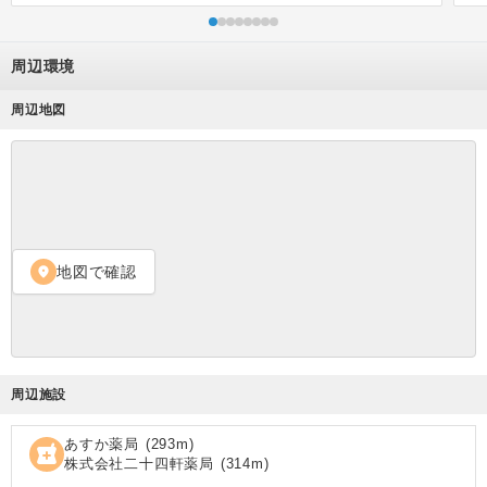
周辺環境
周辺地図
地図で確認
location_on
周辺施設
あすか薬局
(
293
m)
local_pharmacy
株式会社二十四軒薬局
(
314
m)