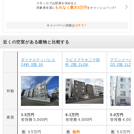
スモッカでお部屋を決めると
もれなく
最大5万円
対象者全員に
をキャッシュバック!
キャンペーン詳細は
コチラ！
近くの空室がある建物と比較する
ダイナスティパレス
ラピスブラオ二十四
グランメール
24軒 3階 1K
軒 2階 2LDK
2D 2階 1LD
外観
3.5万円
8.1万円
5.0万円
家賃
管理費
5,000円
管理費
4,000円
管理費
4,00
敷
3.5万円
敷
無料
敷
5.0万円