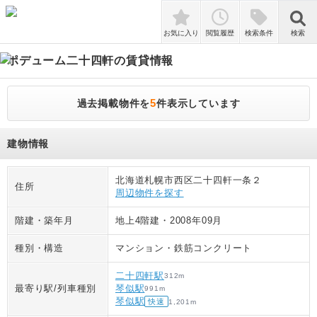
検索
お気に入り
閲覧履歴
検索条件
検索
ポデューム二十四軒
の賃貸情報
5
過去掲載物件を
件表示しています
建物情報
北海道札幌市西区二十四軒一条２
住所
周辺物件を探す
階建・築年月
地上4階建
・
2008年09月
種別・構造
マンション
・
鉄筋コンクリート
二十四軒駅
312
m
最寄り駅/列車種別
琴似駅
991
m
琴似駅
快速
1,201
m