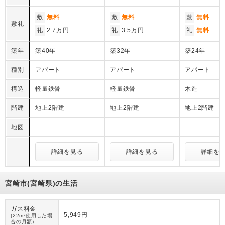
敷
無料
敷
無料
敷
無料
敷礼
礼
2.7万円
礼
3.5万円
礼
無料
築年
築40年
築32年
築24年
種別
アパート
アパート
アパート
構造
軽量鉄骨
軽量鉄骨
木造
階建
地上2階建
地上2階建
地上2階建
地図
詳細を見る
詳細を見る
詳細を
宮崎市(宮崎県)の生活
ガス料金
5,949円
(22m³使用した場
合の月額)