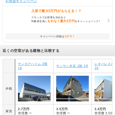
お祝金キャンペーン
入居で
最大5万円
がもらえる！？
スモッカでお部屋を決めると
もれなく
最大5万円
対象者全員に
をキャッシュバック!
キャンペーン詳細は
コチラ！
近くの空室がある建物と比較する
サンモアハイム 2階
レオパレス木
サンサン木花 1階 1R
1K
1K
外観
2.7万円
3.5万円
3.4万円
家賃
管理費
ー
管理費
ー
管理費
3,50