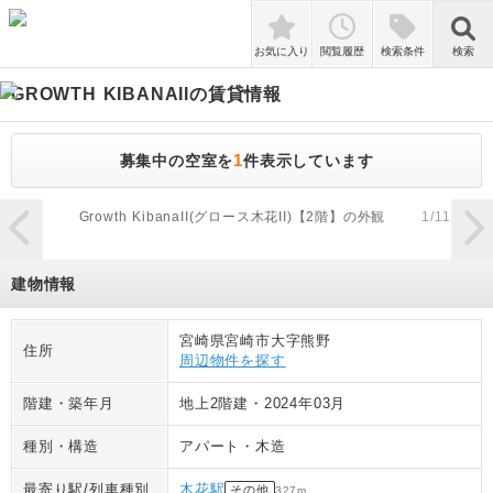
検索
お気に入り
閲覧履歴
検索条件
検索
GROWTH KIBANAII
の賃貸情報
1
募集中の空室を
件表示しています
zoom_in
Growth KibanaII(グロース木花II)【2階】の外観
1
/
11
G
建物情報
宮崎県宮崎市大字熊野
住所
周辺物件を探す
階建・築年月
地上2階建
・
2024年03月
種別・構造
アパート
・
木造
最寄り駅/列車種別
木花駅
その他
327
m