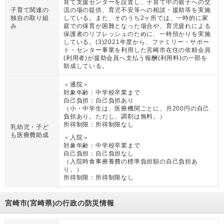
育て支援センターを設置し、子育て中の親子への交
子育て関連の
流の場の提供、育児不安等への相談・援助等を実施
独自の取り組
している。また、そのうち2ヶ所では、一時的に家
み
庭での保育が困難となった場合や、育児疲れによる
保護者のリフレッシュのために、一時預かりを実施
している。(3)2021年度から、ファミリー・サポー
ト・センター事業を利用した宮崎市在住の依頼会員
(利用者)が援助会員へ支払う報酬(利用料)の一部を
助成している。
＜通院＞
対象年齢：
中学校卒業まで
自己負担：
自己負担あり
（
小・中学生は、医療機関ごとに、月200円の自己
負担あり。ただし、調剤は無料。
）
所得制限：
所得制限なし
乳幼児・子ど
も医療費助成
＜入院＞
対象年齢：
中学校卒業まで
自己負担：
自己負担なし
（
入院時食事療養費の標準負担額の自己負担あ
り。
）
所得制限：
所得制限なし
宮崎市(宮崎県)の行政の防災情報