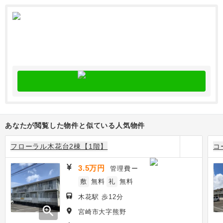
あなたが閲覧した物件と似ている人気物件
フローラル木花台2棟【1階】
コ
3.5万円
管理費
ー
敷
無料
礼
無料
木花駅 歩12分
zoom_in
宮崎市大字熊野