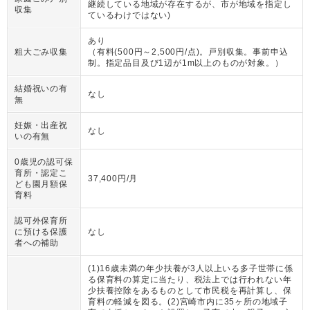
継続している地域が存在するが、市が地域を指定し
収集
ているわけではない)
あり
粗大ごみ収集
（
有料(500円～2,500円/点)。戸別収集。事前申込
制。指定品目及び1辺が1m以上のものが対象。
）
結婚祝いの有
なし
無
妊娠・出産祝
なし
いの有無
0歳児の認可保
育所・認定こ
37,400円/月
ども園月額保
育料
認可外保育所
に預ける保護
なし
者への補助
(1)16歳未満の年少扶養が3人以上いる多子世帯に係
る保育料の算定に当たり、税法上では行われない年
少扶養控除をあるものとして市民税を再計算し、保
育料の軽減を図る。(2)宮崎市内に35ヶ所の地域子