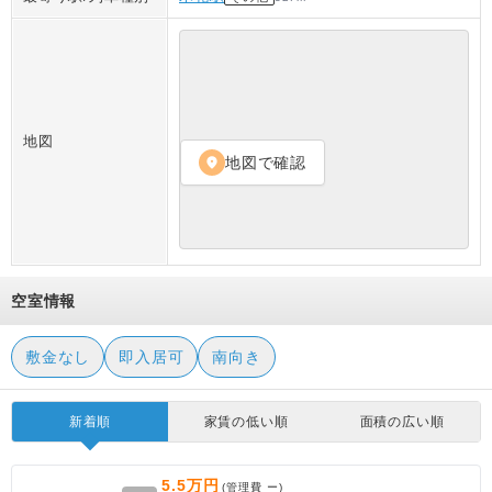
地図
地図で確認
location_on
空室情報
敷金なし
即入居可
南向き
新着順
家賃の低い順
面積の広い順
5.5万円
(管理費
ー
)