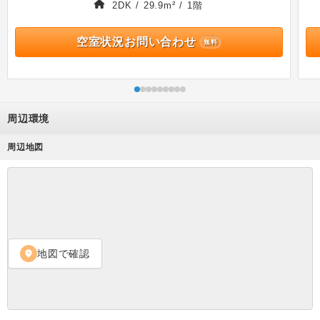
2DK / 29.9m² / 1階
空室状況お問い合わせ
無料
周辺環境
周辺地図
地図で確認
location_on