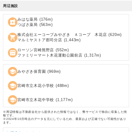
周辺施設
みはな薬局
(
176
m)
local_pharmacy
つばさ薬局
(
563
m)
株式会社エーコープみやざき Ａコープ 木花店
(
620
m)
shopping_cart
マルミヤストア郡司分店
(
1,443
m)
ローソン宮崎熊野店
(
552
m)
local_convenience_store
ファミリーマート木花運動公園前店
(
1,317
m)
school
みやざき保育園
(
969
m)
school
宮崎市立木花小学校
(
488
m)
school
宮崎市立木花中学校
(
1,177
m)
※周辺情報は不動産会社から提供された情報ではなく、弊サービスで独自に収集した情
報です。
※2024年10月時点のデータを元にしているため、最新および正確でない可能性があり
ます。