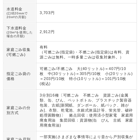
水道料金
3,703円
(口径20mmで
20m³の月額)
下水道料金
2,912円
(20m³を使用した
場合の月額)
有料
家庭ごみ収集
（
可燃ごみ(指定袋)・不燃ごみ(指定袋)は有料、資
(可燃ごみ)
源ごみは無料。一時多量ごみは収集対象外。
）
可燃ごみ/不燃ごみ 大(40リットル)＝407円/10
指定ごみ袋の
枚 中(30リットル)＝305円/10枚 小(20リットル)
価格
＝203円/10枚 特小(10リットル)＝101円/10枚
(税込)
3分別16種〔可燃ごみ 不燃ごみ 資源ごみ(金属
類、缶、びん、ペットボトル、プラスチック製容器
包装、古紙[新聞紙、ダンボール、紙パック、雑が
家庭ごみの分
み]、衣類、乾電池、水銀式体温計等、蛍光管、破砕
別方式
処理困難物)〕 拠点回収：使用済小型家電 家庭用
廃食用油 集団回収：資源物(缶 びん 古紙 家庭
用廃食用油)
一部実施(さまざまな事情等により昔から戸別収集が
家庭ごみ戸別