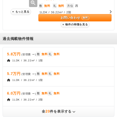
zoom_in
敷
無料
礼
無料
方位
西
もっと見る
▼
1LDK / 36.22m² / 2階
お問い合わせ
無料
物件の特徴を見る
▼
過去掲載物件情報
5.8万円
敷
無料
礼
無料
(管理費
ー
)
1LDK / 36.22m² / 1階
5.7万円
敷
無料
礼
無料
(管理費
ー
)
1LDK / 36.22m² / 1階
6.0万円
敷
無料
礼
無料
(管理費
ー
)
1LDK / 36.22m² / 2階
20
全
件を表示する