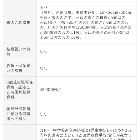
あり
（
有料。戸別収集。事前申込制。1m×50cm×50cm
を超える大きさで、一辺の長さの最長が3m以内、
粗大ごみ収集
三辺(長さ・幅・高さ)の合計の長さが5m以内のも
の。粗大ごみ処理券は500円/枚。三辺の長さの合計
が3m未満のものは1枚。三辺の長さの合計が3m以
上5m以内のものは2枚。
）
結婚祝いの有
なし
無
妊娠・出産祝
なし
いの有無
0歳児の認可保
育所・認定こ
52,000円/月
ども園月額保
育料
認可外保育所
に預ける保護
なし
者への補助
(1)小・中学校新入生応援金(児童生徒1人につき3万
円を監護者に支給)。(2)遺児養育手当(父母が死亡し