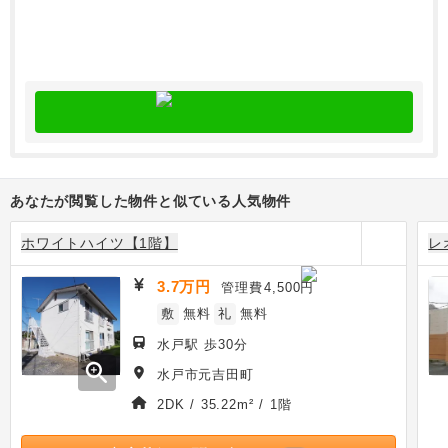
あなたが閲覧した物件と似ている人気物件
ホワイトハイツ【1階】
レ
3.7万円
管理費
4,500円
敷
無料
礼
無料
水戸駅 歩30分
zoom_in
水戸市元吉田町
2DK / 35.22m² / 1階