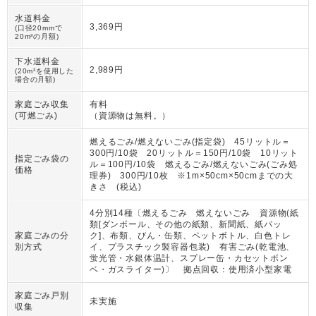
水道料金
3,369円
(口径20mmで
20m³の月額)
下水道料金
2,989円
(20m³を使用した
場合の月額)
家庭ごみ収集
有料
(可燃ごみ)
（
資源物は無料。
）
燃えるごみ/燃えないごみ(指定袋) 45リットル＝
300円/10袋 20リットル＝150円/10袋 10リット
指定ごみ袋の
ル＝100円/10袋 燃えるごみ/燃えないごみ(ごみ処
価格
理券) 300円/10枚 ※1m×50cm×50cmまでの大
きさ (税込)
4分別14種〔燃えるごみ 燃えないごみ 資源物(紙
類[ダンボール、その他の紙類、新聞紙、紙パッ
家庭ごみの分
ク]、布類、びん・缶類、ペットボトル、白色トレ
別方式
イ、プラスチック製容器包装) 有害ごみ(乾電池、
蛍光管・水銀体温計、スプレー缶・カセットボン
ベ・ガスライター)〕 拠点回収：使用済小型家電
家庭ごみ戸別
未実施
収集