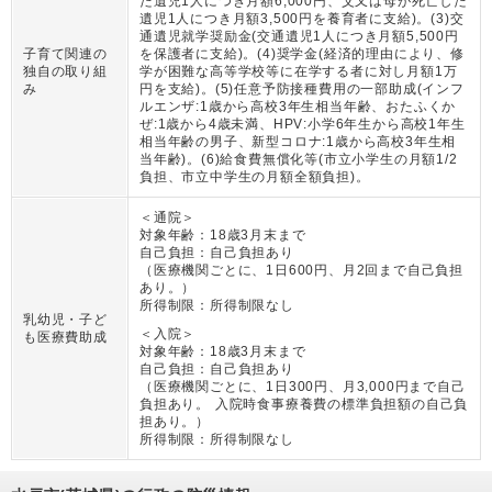
た遺児1人につき月額6,000円、父又は母が死亡した
遺児1人につき月額3,500円を養育者に支給)。(3)交
通遺児就学奨励金(交通遺児1人につき月額5,500円
子育て関連の
を保護者に支給)。(4)奨学金(経済的理由により、修
独自の取り組
学が困難な高等学校等に在学する者に対し月額1万
み
円を支給)。(5)任意予防接種費用の一部助成(インフ
ルエンザ:1歳から高校3年生相当年齢、おたふくか
ぜ:1歳から4歳未満、HPV:小学6年生から高校1年生
相当年齢の男子、新型コロナ:1歳から高校3年生相
当年齢)。(6)給食費無償化等(市立小学生の月額1/2
負担、市立中学生の月額全額負担)。
＜通院＞
対象年齢：
18歳3月末まで
自己負担：
自己負担あり
（
医療機関ごとに、1日600円、月2回まで自己負担
あり。
）
所得制限：
所得制限なし
乳幼児・子ど
＜入院＞
も医療費助成
対象年齢：
18歳3月末まで
自己負担：
自己負担あり
（
医療機関ごとに、1日300円、月3,000円まで自己
負担あり。 入院時食事療養費の標準負担額の自己負
担あり。
）
所得制限：
所得制限なし