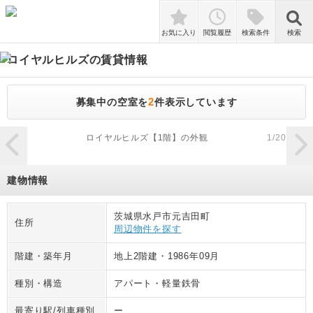
検索
お気に入り
閲覧履歴
検索条件
検索
ロイヤルヒルズ
の賃貸情報
2
募集中の空室を
件表示しています
zoom_in
ロイヤルヒルズ【1階】の外観
1
/
20
建物情報
茨城県水戸市元吉田町
住所
周辺物件を探す
階建・築年月
地上2階建
・
1986年09月
種別・構造
アパート
・
軽量鉄骨
最寄り駅/列車種別
ー