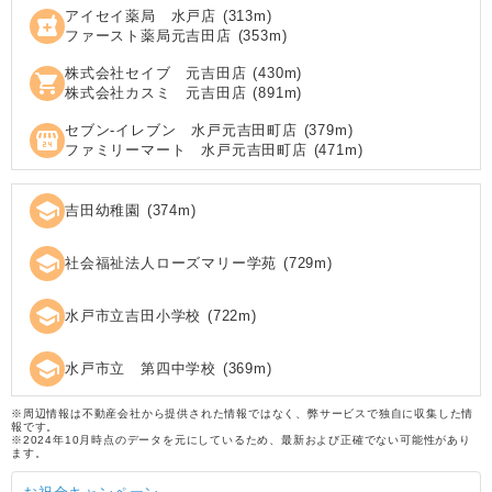
アイセイ薬局 水戸店
(
313
m)
local_pharmacy
ファースト薬局元吉田店
(
353
m)
株式会社セイブ 元吉田店
(
430
m)
shopping_cart
株式会社カスミ 元吉田店
(
891
m)
セブン‐イレブン 水戸元吉田町店
(
379
m)
local_convenience_store
ファミリーマート 水戸元吉田町店
(
471
m)
school
吉田幼稚園
(
374
m)
school
社会福祉法人ローズマリー学苑
(
729
m)
school
水戸市立吉田小学校
(
722
m)
school
水戸市立 第四中学校
(
369
m)
※周辺情報は不動産会社から提供された情報ではなく、弊サービスで独自に収集した情
報です。
※2024年10月時点のデータを元にしているため、最新および正確でない可能性があり
ます。