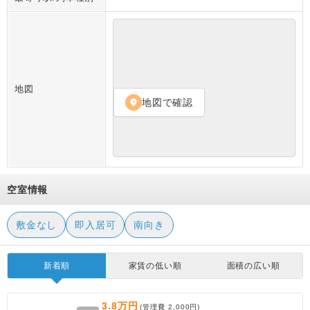
地図
地図で確認
location_on
空室情報
敷金なし
即入居可
南向き
新着順
家賃の低い順
面積の広い順
3.8万円
(管理費
2,000円
)