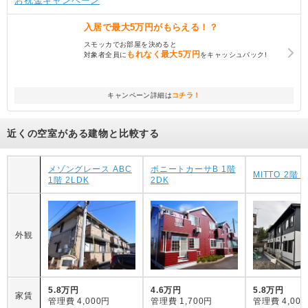
お祝金キャンペーン
入居で
最大5万円
がもらえる！？
スモッカでお部屋を決めると
もれなく
最大5万円
対象者全員に
をキャッシュバック!
キャンペーン詳細は
コチラ！
近くの空室がある建物と比較する
メゾングレース ABC
ボニートカーサB 1階
MITTO 2階 
1階 2LDK
2DK
外観
5.8万円
4.6万円
5.8万円
家賃
管理費
4,000円
管理費
1,700円
管理費
4,00