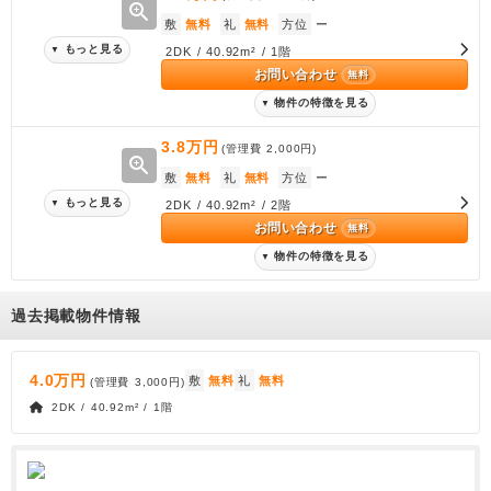
zoom_in
敷
無料
礼
無料
方位
ー
もっと見る
▼
2DK / 40.92m² / 1階
お問い合わせ
無料
物件の特徴を見る
▼
3.8万円
(管理費
2,000円
)
zoom_in
敷
無料
礼
無料
方位
ー
もっと見る
▼
2DK / 40.92m² / 2階
お問い合わせ
無料
物件の特徴を見る
▼
過去掲載物件情報
4.0万円
敷
無料
礼
無料
(管理費
3,000円
)
2DK / 40.92m² / 1階