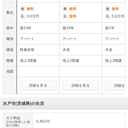
敷
無料
敷
無料
敷
無料
敷礼
礼
3.0万円
礼
無料
礼
5.8万円
築年
築23年
築26年
築2年
種別
アパート
アパート
アパート
構造
軽量鉄骨
木造
木造
階建
地上2階建
地上2階建
地上2階建
地図
詳細を見る
詳細を見る
詳細を
水戸市(茨城県)の生活
ガス料金
5,491円
(22m³使用した場
合の月額)