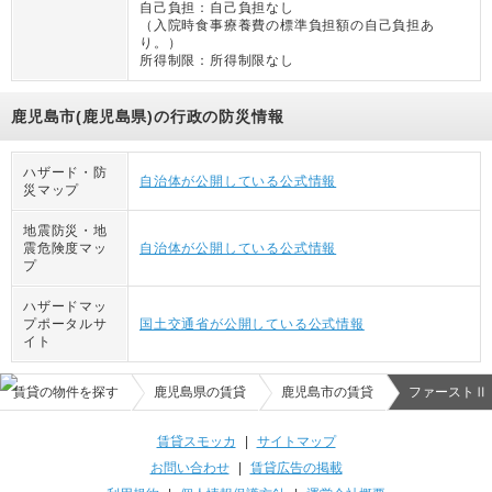
自己負担：
自己負担なし
（
入院時食事療養費の標準負担額の自己負担あ
り。
）
所得制限：
所得制限なし
鹿児島市(鹿児島県)の行政の防災情報
ハザード・防
自治体が公開している公式情報
災マップ
地震防災・地
震危険度マッ
自治体が公開している公式情報
プ
ハザードマッ
プポータルサ
国土交通省が公開している公式情報
イト
賃貸の物件を探す
鹿児島県の賃貸
鹿児島市の賃貸
ファーストⅡ
賃貸スモッカ
|
サイトマップ
お問い合わせ
|
賃貸広告の掲載