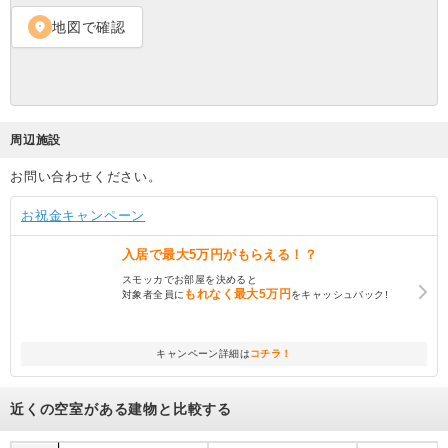
地図で確認
location_on
周辺施設
お問い合わせください。
お祝金キャンペーン
入居で
最大5万円
がもらえる！？
スモッカでお部屋を決めると
もれなく
最大5万円
対象者全員に
をキャッシュバック!
キャンペーン詳細は
コチラ！
近くの空室がある建物と比較する