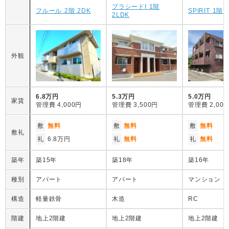
プラシードI 1階
フルール 2階 2DK
SPIRIT 1階 
2LDK
外観
6.8万円
5.3万円
5.0万円
家賃
管理費
4,000円
管理費
3,500円
管理費
2,00
敷
無料
敷
無料
敷
無料
敷礼
礼
6.8万円
礼
無料
礼
無料
築年
築15年
築18年
築16年
種別
アパート
アパート
マンション
構造
軽量鉄骨
木造
RC
階建
地上2階建
地上2階建
地上2階建