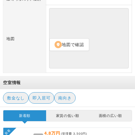
地図
地図で確認
location_on
空室情報
敷金なし
即入居可
南向き
新着順
家賃の低い順
面積の広い順
新着
4.8万円
(管理費
3,500円
)