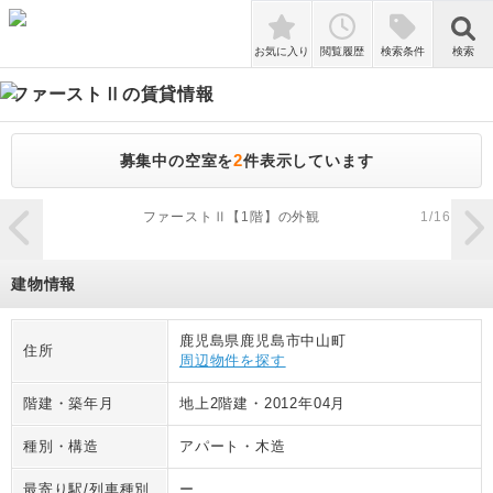
検索
お気に入り
閲覧履歴
検索条件
検索
ファーストⅡ
の賃貸情報
2
募集中の空室を
件表示しています
zoom_in
ファーストⅡ【1階】の外観
1
/
16
建物情報
鹿児島県鹿児島市中山町
住所
周辺物件を探す
階建・築年月
地上2階建
・
2012年04月
種別・構造
アパート
・
木造
最寄り駅/列車種別
ー