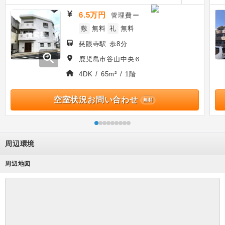
6.5万円
管理費
ー
敷
無料
礼
無料
慈眼寺駅 歩8分
zoom_in
鹿児島市谷山中央６
4DK / 65m² / 1階
空室状況お問い合わせ
無料
周辺環境
周辺地図