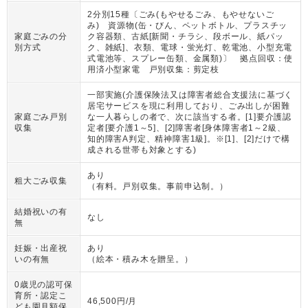
2分別15種〔ごみ(もやせるごみ、もやせないご
み) 資源物(缶・びん、ペットボトル、プラスチッ
家庭ごみの分
ク容器類、古紙[新聞・チラシ、段ボール、紙パッ
別方式
ク、雑紙]、衣類、電球・蛍光灯、乾電池、小型充電
式電池等、スプレー缶類、金属類)〕 拠点回収：使
用済小型家電 戸別収集：剪定枝
一部実施(介護保険法又は障害者総合支援法に基づく
居宅サービスを現に利用しており、ごみ出しが困難
家庭ごみ戸別
な一人暮らしの者で、次に該当する者。[1]要介護認
収集
定者[要介護1～5]、[2]障害者[身体障害者1～2級、
知的障害A判定、精神障害1級]。※[1]、[2]だけで構
成される世帯も対象とする)
あり
粗大ごみ収集
（
有料。戸別収集。事前申込制。
）
結婚祝いの有
なし
無
妊娠・出産祝
あり
いの有無
（
絵本・積み木を贈呈。
）
0歳児の認可保
育所・認定こ
46,500円/月
ども園月額保