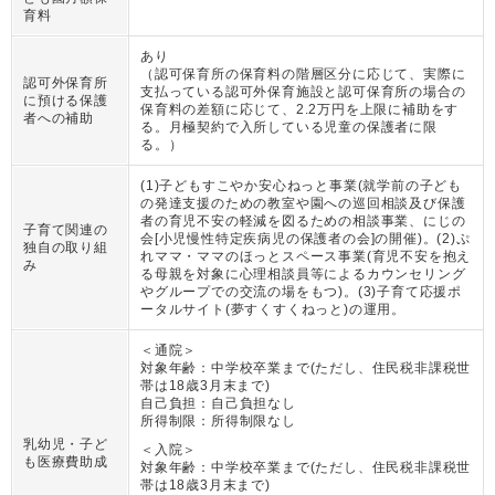
育料
あり
（
認可保育所の保育料の階層区分に応じて、実際に
認可外保育所
支払っている認可外保育施設と認可保育所の場合の
に預ける保護
保育料の差額に応じて、2.2万円を上限に補助をす
者への補助
る。月極契約で入所している児童の保護者に限
る。
）
(1)子どもすこやか安心ねっと事業(就学前の子ども
の発達支援のための教室や園への巡回相談及び保護
者の育児不安の軽減を図るための相談事業、にじの
子育て関連の
会[小児慢性特定疾病児の保護者の会]の開催)。(2)ぷ
独自の取り組
れママ・ママのほっとスペース事業(育児不安を抱え
み
る母親を対象に心理相談員等によるカウンセリング
やグループでの交流の場をもつ)。(3)子育て応援ポ
ータルサイト(夢すくすくねっと)の運用。
＜通院＞
対象年齢：
中学校卒業まで(ただし、住民税非課税世
帯は18歳3月末まで)
自己負担：
自己負担なし
所得制限：
所得制限なし
乳幼児・子ど
＜入院＞
も医療費助成
対象年齢：
中学校卒業まで(ただし、住民税非課税世
帯は18歳3月末まで)