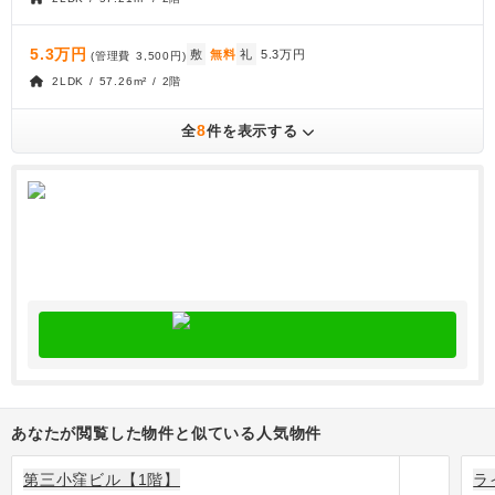
5.3万円
敷
無料
礼
5.3万円
(管理費
3,500円
)
2LDK / 57.26m² / 2階
8
全
件を表示する
あなたが閲覧した物件と似ている人気物件
第三小窪ビル【1階】
ラ