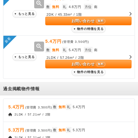
zoom_in
敷
無料
礼
4.8万円
方位
南
もっと見る
▼
2DK / 45.33m² / 1階
お問い合わせ
無料
物件の特徴を見る
▼
新着
5.4万円
(管理費
3,500円
)
zoom_in
敷
無料
礼
5.4万円
方位
南
もっと見る
▼
2LDK / 57.26m² / 2階
お問い合わせ
無料
物件の特徴を見る
▼
過去掲載物件情報
5.4万円
敷
無料
礼
5.4万円
(管理費
3,500円
)
2LDK / 57.21m² / 2階
5.3万円
敷
無料
礼
5.3万円
(管理費
3,500円
)
2LDK / 57.21m² / 2階