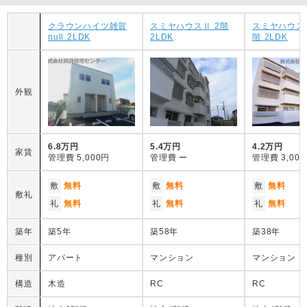
クラウンハイツ雑賀
スミヤハウスⅡ 2階
スミヤハウス
null 2LDK
2LDK
階 2LDK
外観
6.8万円
5.4万円
4.2万円
家賃
管理費
5,000円
管理費
ー
管理費
3,00
敷
無料
敷
無料
敷
無料
敷礼
礼
無料
礼
無料
礼
無料
築年
築5年
築58年
築38年
種別
アパート
マンション
マンション
構造
木造
RC
RC