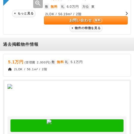
zoom_in
敷
無料
礼
6.0万円
方位
東
もっと見る
▼
2LDK / 56.19m² / 2階
お問い合わせ
無料
物件の特徴を見る
▼
過去掲載物件情報
5.1万円
敷
無料
礼
5.1万円
(管理費
2,000円
)
2LDK / 56.1m² / 2階