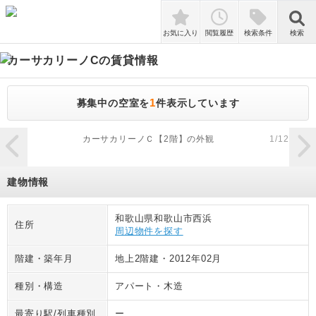
検索
お気に入り
閲覧履歴
検索条件
検索
カーサカリーノC
の賃貸情報
1
募集中の空室を
件表示しています
zoom_in
カーサカリーノＣ【2階】の外観
1
/
12
建物情報
和歌山県和歌山市西浜
住所
周辺物件を探す
階建・築年月
地上2階建
・
2012年02月
種別・構造
アパート
・
木造
最寄り駅/列車種別
ー