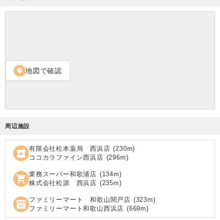
地図で確認
location_on
周辺施設
有限会社松本薬局 西浜店
(
230
m)
local_pharmacy
ココカラファイン西浜店
(
296
m)
業務スーパー和歌浦店
(
134
m)
shopping_cart
株式会社松源 西浜店
(
235
m)
ファミリーマート 和歌山関戸店
(
323
m)
local_convenience_store
ファミリーマート和歌山西浜店
(
669
m)