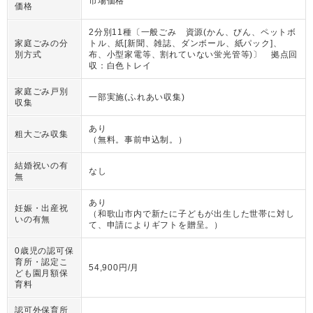
市場価格
価格
2分別11種〔一般ごみ 資源(かん、びん、ペットボ
家庭ごみの分
トル、紙[新聞、雑誌、ダンボール、紙パック]、
別方式
布、小型家電等、割れていない蛍光管等)〕 拠点回
収：白色トレイ
家庭ごみ戸別
一部実施(ふれあい収集)
収集
あり
粗大ごみ収集
（
無料。事前申込制。
）
結婚祝いの有
なし
無
あり
妊娠・出産祝
（
和歌山市内で新たに子どもが出生した世帯に対し
いの有無
て、申請によりギフトを贈呈。
）
0歳児の認可保
育所・認定こ
54,900円/月
ども園月額保
育料
認可外保育所