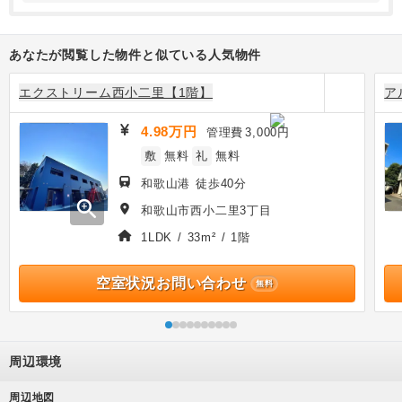
あなたが閲覧した物件と似ている人気物件
エクストリーム西小二里【1階】
ア
4.98万円
管理費
3,000円
敷
無料
礼
無料
和歌山港 徒歩40分
zoom_in
和歌山市西小二里3丁目
1LDK / 33m² / 1階
空室状況お問い合わせ
無料
周辺環境
周辺地図