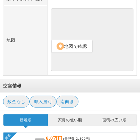
地図
地図で確認
location_on
空室情報
敷金なし
即入居可
南向き
新着順
家賃の低い順
面積の広い順
新着
6.0万円
(管理費
2,300円
)