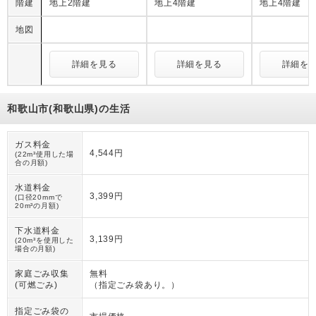
階建
地上2階建
地上4階建
地上4階建
地図
詳細を見る
詳細を見る
詳細を
和歌山市(和歌山県)の生活
ガス料金
4,544円
(22m³使用した場
合の月額)
水道料金
3,399円
(口径20mmで
20m³の月額)
下水道料金
3,139円
(20m³を使用した
場合の月額)
家庭ごみ収集
無料
(可燃ごみ)
（
指定ごみ袋あり。
）
指定ごみ袋の