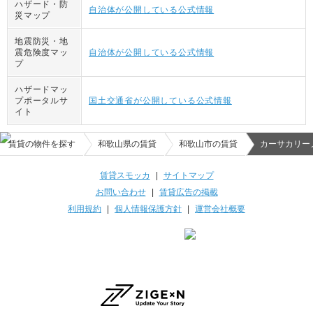
ハザード・防
自治体が公開している公式情報
災マップ
地震防災・地
震危険度マッ
自治体が公開している公式情報
プ
ハザードマッ
プポータルサ
国土交通省が公開している公式情報
イト
賃貸の物件を探す
和歌山県の賃貸
和歌山市の賃貸
カーサカリー
賃貸スモッカ
|
サイトマップ
お問い合わせ
|
賃貸広告の掲載
利用規約
|
個人情報保護方針
|
運営会社概要