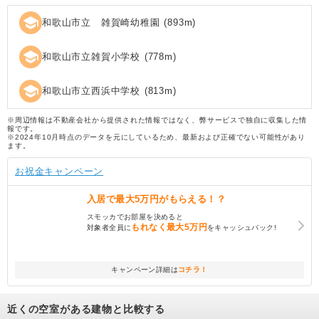
school
和歌山市立 雑賀崎幼稚園
(
893
m)
school
和歌山市立雑賀小学校
(
778
m)
school
和歌山市立西浜中学校
(
813
m)
※周辺情報は不動産会社から提供された情報ではなく、弊サービスで独自に収集した情
報です。
※2024年10月時点のデータを元にしているため、最新および正確でない可能性があり
ます。
お祝金キャンペーン
入居で
最大5万円
がもらえる！？
スモッカでお部屋を決めると
もれなく
最大5万円
対象者全員に
をキャッシュバック!
キャンペーン詳細は
コチラ！
近くの空室がある建物と比較する