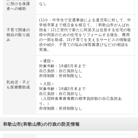
に預ける保護
なし
者への補助
(1)小・中学生で交通事故による遺児等に対して、中
学校卒業まで積立金を積立て。〔和歌山市がんばれ
子育て関連の
預金〕(2)三世代で新たに同居又は近居する住宅の取
独自の取り組
得や同居のための住宅をリフォームする場合、費用
み
の一部を助成。(3)子育てを支えるサービスの情報提
供や紹介、子育ての悩み(保育園選びなど)の相談を
実施。
＜通院＞
対象年齢：
18歳3月末まで
自己負担：
自己負担なし
所得制限：
所得制限なし
乳幼児・子ど
＜入院＞
も医療費助成
対象年齢：
18歳3月末まで
自己負担：
自己負担なし
（
入院時食事療養費の標準負担額の自己負担あ
り。
）
所得制限：
所得制限なし
和歌山市(和歌山県)の行政の防災情報