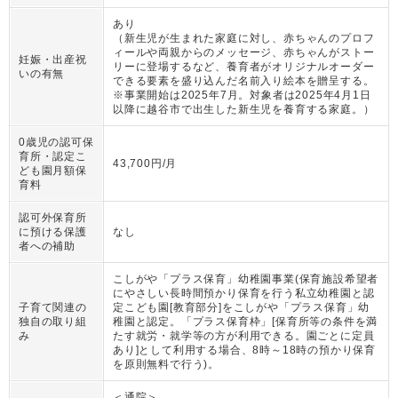
あり
（
新生児が生まれた家庭に対し、赤ちゃんのプロフ
ィールや両親からのメッセージ、赤ちゃんがストー
妊娠・出産祝
リーに登場するなど、養育者がオリジナルオーダー
いの有無
できる要素を盛り込んだ名前入り絵本を贈呈する。
※事業開始は2025年7月。対象者は2025年4月1日
以降に越谷市で出生した新生児を養育する家庭。
）
0歳児の認可保
育所・認定こ
43,700円/月
ども園月額保
育料
認可外保育所
に預ける保護
なし
者への補助
こしがや「プラス保育」幼稚園事業(保育施設希望者
にやさしい長時間預かり保育を行う私立幼稚園と認
子育て関連の
定こども園[教育部分]をこしがや「プラス保育」幼
独自の取り組
稚園と認定。「プラス保育枠」[保育所等の条件を満
み
たす就労・就学等の方が利用できる。園ごとに定員
あり]として利用する場合、8時～18時の預かり保育
を原則無料で行う)。
＜通院＞