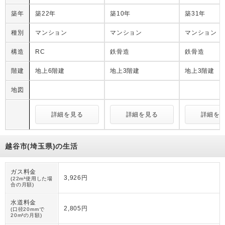
築年
築22年
築10年
築31年
種別
マンション
マンション
マンション
構造
RC
鉄骨造
鉄骨造
階建
地上6階建
地上3階建
地上3階建
地図
詳細を見る
詳細を見る
詳細を
越谷市(埼玉県)の生活
ガス料金
3,926円
(22m³使用した場
合の月額)
水道料金
2,805円
(口径20mmで
20m³の月額)