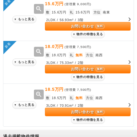
新着
15.6万円
(管理費
9,000円
)
zoom_in
敷
15.6万円
礼
15.6万円
方位
南東
もっと見る
▼
2LDK / 56.93m² / 3階
お問い合わせ
無料
物件の特徴を見る
▼
新着
18.0万円
(管理費
7,500円
)
zoom_in
敷
18.0万円
礼
無料
方位
南西
もっと見る
▼
3LDK / 75.33m² / 2階
お問い合わせ
無料
物件の特徴を見る
▼
18.5万円
(管理費
7,500円
)
zoom_in
敷
18.5万円
礼
無料
方位
南西
もっと見る
▼
3LDK / 70.91m² / 2階
お問い合わせ
無料
物件の特徴を見る
▼
過去掲載物件情報