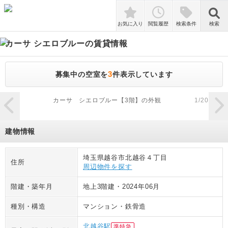
検索
お気に入り
閲覧履歴
検索条件
検索
カーサ シエロブルー
の賃貸情報
3
募集中の空室を
件表示しています
zoom_in
カーサ シエロブルー【3階】の外観
1
/
20
建物情報
埼玉県越谷市北越谷４丁目
住所
周辺物件を探す
階建・築年月
地上3階建
・
2024年06月
種別・構造
マンション
・
鉄骨造
北越谷駅
準特急