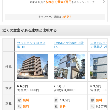
もれなく
最大5万円
対象者全員に
をキャッシュバック!
キャンペーン詳細は
コチラ！
近くの空室がある建物と比較する
ウッドマンクロダ 3
EVISSAN北越谷 3階
レオパレスシ
階 1K
1K
ン北越谷 2階 
外観
6.6万円
7.3万円
6.9万円
家賃
管理費
5,000円
管理費
3,000円
管理費
8,00
敷
無料
敷
7.3万円
敷
無料
敷礼
礼
無料
礼
無料
礼
6.9万円