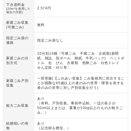
下水道料金
2,574円
(20m³を使用した
場合の月額)
家庭ごみ収集
無料
(可燃ごみ)
指定ごみ袋の
指定ごみ袋なし
価格
10分別14種〔可燃ごみ 不燃ごみ 古紙類(新聞
家庭ごみの分
紙、雑誌、段ボール、雑紙、牛乳パック) ペットボ
別方式
トル 缶 びん 古着類 危険ごみ 白色トレイ
せん定枝・刈り草〕
一部実施(【ふれあい収集】ごみ集積所に排出するこ
家庭ごみ戸別
とが困難な65歳以上の者のみの世帯・障害を有する
収集
者のみの世帯に対し戸別収集を行う)
あり
（
有料。戸別収集。事前申込制。一辺の長さが
粗大ごみ収集
50cm以上または、重量が10kg以上のものが粗大ご
み。
）
結婚祝いの有
あり
無
（
記念樹を贈呈。
）