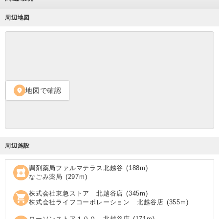
周辺地図
地図で確認
location_on
周辺施設
調剤薬局ファルマテラス北越谷
(
188
m)
local_pharmacy
なごみ薬局
(
297
m)
株式会社東急ストア 北越谷店
(
345
m)
shopping_cart
株式会社ライフコーポレーション 北越谷店
(
355
m)
ローソンストア１００ 北越谷店
(
171
m)