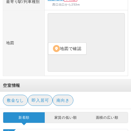
最寄り駅/列車種別
西口出口
から
253
m
地図
地図で確認
location_on
空室情報
敷金なし
即入居可
南向き
新着順
家賃の低い順
面積の広い順