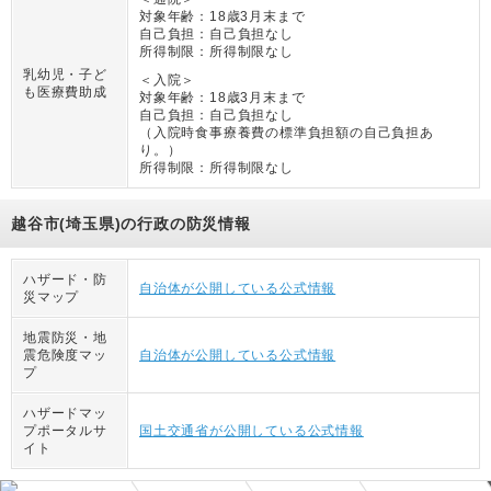
対象年齢：
18歳3月末まで
自己負担：
自己負担なし
所得制限：
所得制限なし
乳幼児・子ど
＜入院＞
も医療費助成
対象年齢：
18歳3月末まで
自己負担：
自己負担なし
（
入院時食事療養費の標準負担額の自己負担あ
り。
）
所得制限：
所得制限なし
越谷市(埼玉県)の行政の防災情報
ハザード・防
自治体が公開している公式情報
災マップ
地震防災・地
震危険度マッ
自治体が公開している公式情報
プ
ハザードマッ
プポータルサ
国土交通省が公開している公式情報
イト