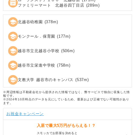
local_convenience_store
ファミリーマート 北越谷四丁目店
(
289
m)
school
北越谷幼稚園
(
378
m)
school
モンクール．保育園
(
177
m)
school
越谷市立北越谷小学校
(
506
m)
school
越谷市立栄進中学校
(
758
m)
school
文教大学 越谷市のキャンパス
(
537
m)
※周辺情報は不動産会社から提供された情報ではなく、弊サービスで独自に収集した情
報です。
※2024年10月時点のデータを元にしているため、最新および正確でない可能性があり
ます。
お祝金キャンペーン
入居で
最大5万円
がもらえる！？
スモッカでお部屋を決めると