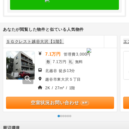
あなたが閲覧した物件と似ている人気物件
ＳＧクレスト越谷大沢【1階】
エ
7.1万円
管理費
3,000円
敷
7.1万円
礼
無料
北越谷 徒歩13分
zoom_in
越谷市東大沢５丁目
2K / 27m² / 1階
空室状況お問い合わせ
無料
周辺環境