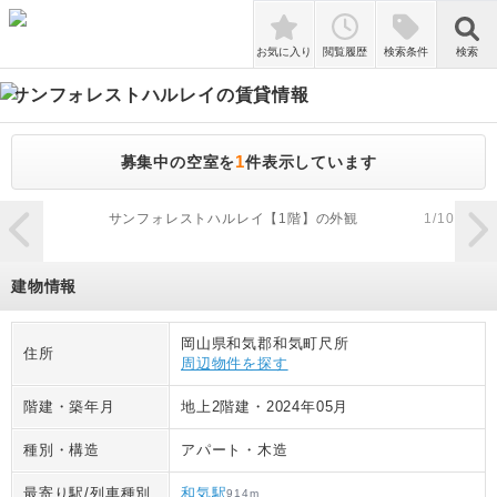
検索
お気に入り
閲覧履歴
検索条件
検索
サンフォレストハルレイ
の賃貸情報
1
募集中の空室を
件表示しています
zoom_in
サンフォレストハルレイ【1階】の外観
1
/
10
建物情報
岡山県和気郡和気町尺所
住所
周辺物件を探す
階建・築年月
地上2階建
・
2024年05月
種別・構造
アパート
・
木造
最寄り駅/列車種別
和気駅
914
m