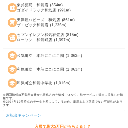
東邦薬局 和気店
(
354
m)
local_pharmacy
ゴダイドラッグ和気店
(
991
m)
天満屋ハピーズ 和気店
(
861
m)
shopping_cart
ザ・ビッグ和気店
(
1,236
m)
セブンイレブン和気衣笠店
(
815
m)
local_convenience_store
ローソン 和気町店
(
1,397
m)
school
和気町立 本荘にこにこ園
(
1,063
m)
school
和気町立 本荘にこにこ園
(
1,063
m)
school
和気町立和気中学校
(
1,016
m)
※周辺情報は不動産会社から提供された情報ではなく、弊サービスで独自に収集した情
報です。
※2024年10月時点のデータを元にしているため、最新および正確でない可能性があり
ます。
お祝金キャンペーン
入居で
最大5万円
がもらえる！？