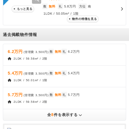
敷
無料
礼
5.8万円
方位
南
もっと見る
▼
1LDK / 50.05m² / 1階
物件の特徴を見る
▼
過去掲載物件情報
6.2万円
敷
無料
礼
6.2万円
(管理費
3,500円
)
2LDK / 59.58m² / 2階
5.4万円
敷
無料
礼
5.4万円
(管理費
3,500円
)
1LDK / 50.01m² / 1階
5.7万円
敷
無料
礼
5.7万円
(管理費
3,500円
)
2LDK / 59.58m² / 2階
8
全
件を表示する