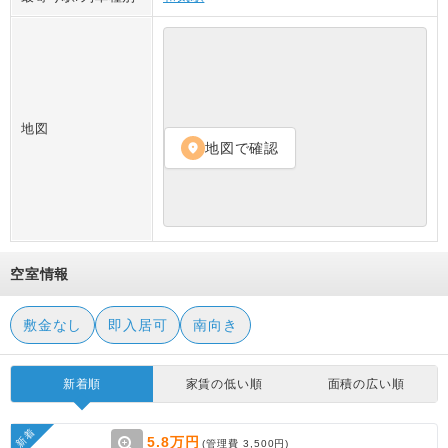
地図
地図で確認
location_on
空室情報
敷金なし
即入居可
南向き
新着順
家賃の低い順
面積の広い順
新着
zoom_in
5.8万円
(管理費
3,500円
)