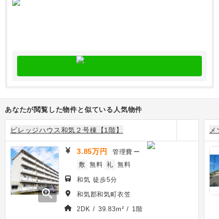
あなたが閲覧した物件と似ている人気物件
ビレッジハウス和気２号棟【1階】
メ
3.85万円
管理費
ー
敷
無料
礼
無料
和気 徒歩5分
zoom_in
和気郡和気町衣笠
2DK / 39.83m² / 1階