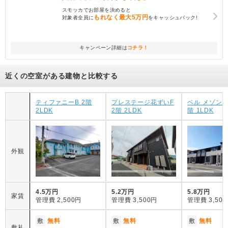
スモッカでお部屋を決めると
もれなく
最大5万円
対象者全員に
をキャッシュバック!
キャンペーン詳細は
コチラ！
近くの空室がある建物と比較する
ティファニーB 2階
プレステージ花ずいF
ベル メゾン和気
2LDK
2階 2LDK
階 1LDK
外観
4.5万円
5.2万円
5.8万円
家賃
管理費
2,500円
管理費
3,500円
管理費
3,50
敷
無料
敷
無料
敷
無料
敷礼