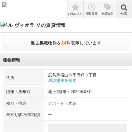
検索
お気に入り
閲覧履歴
検索条件
検索
ベル ヴィオラ Ⅴ
の賃貸情報
14
過去掲載物件を
件表示しています
建物情報
広島県福山市千田町３丁目
住所
周辺物件を探す
階建・築年月
地上2階建
・
2022年05月
種別・構造
アパート
・
木造
最寄り駅/列車種別
ー