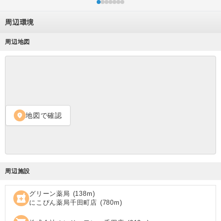
周辺環境
周辺地図
地図で確認
location_on
周辺施設
グリーン薬局
(
138
m)
local_pharmacy
にこぴん薬局千田町店
(
780
m)