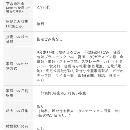
下水道料金
2,926円
(20m³を使用した
場合の月額)
家庭ごみ収集
無料
(可燃ごみ)
指定ごみ袋の
指定ごみ袋なし
価格
9分別14種〔燃やせるごみ 不燃(破砕)ごみ 容器
包装プラスチックごみ 資源ごみ(ガラスビン類・金
属類・缶類・ストーブ類、スプレー缶・カセットボ
家庭ごみの分
ンベ) 蛍光灯 使用済み乾電池(乾電池、充電式電
別方式
池) 充電式電池が取り外せな小型家電製品 ビデオ
テープ類 ライター類 紙類(新聞、雑誌、段ボー
ル)〕
家庭ごみ戸別
一部実施(福山市ふれあい収集)
収集
あり
粗大ごみ収集
（
無料。燃やせる粗大ごみステーション回収。年に
4回の指定日あり。
）
結婚祝いの有
なし