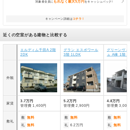
もれなく
最大5万円
対象者全員に
をキャッシュバック!
キャンペーン詳細は
コチラ！
近くの空室がある建物と比較する
エルディム千田A 2階
グラン エスポワール
グリーンヴィ
2DK
3階 1LDK
ュ A棟 1階 2
外観
3.7万円
5.2万円
4.8万円
家賃
管理費
1,400円
管理費
2,900円
管理費
3,00
敷
無料
敷
無料
敷
無料
敷礼
礼
無料
礼
6.2万円
礼
無料