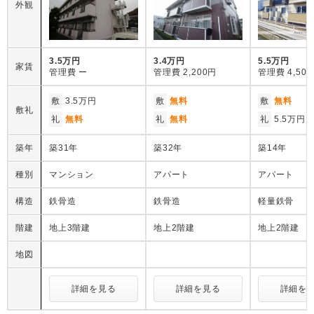
外観
3.5万円
3.4万円
5.5万円
家賃
管理費
ー
管理費
2,200円
管理費
4,50
敷
3.5万円
敷
無料
敷
無料
敷礼
礼
無料
礼
無料
礼
5.5万円
築年
築31年
築32年
築14年
種別
マンション
アパート
アパート
構造
鉄骨造
鉄骨造
軽量鉄骨
階建
地上3階建
地上2階建
地上2階建
地図
詳細を見る
詳細を見る
詳細を