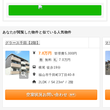
あなたが閲覧した物件と似ている人気物件
グラース千田【2階】
マ
7.0万円
管理費
5,000円
敷
無料
礼
7.0万円
横尾 徒歩19分
zoom_in
福山市千田町3丁目40-8
2LDK / 54.23m² / 2階
空室状況お問い合わせ
無料