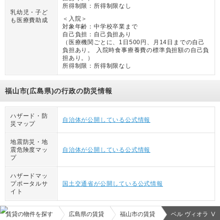
所得制限：
所得制限なし
乳幼児・子ど
＜入院＞
も医療費助成
対象年齢：
中学校卒業まで
自己負担：
自己負担あり
（
医療機関ごとに、1日500円、月14日までの自己
負担あり。 入院時食事療養費の標準負担額の自己負
担あり。
）
所得制限：
所得制限なし
福山市(広島県)の行政の防災情報
ハザード・防
自治体が公開している公式情報
災マップ
地震防災・地
震危険度マッ
自治体が公開している公式情報
プ
ハザードマッ
プポータルサ
国土交通省が公開している公式情報
イト
賃貸の物件を探す
広島県の賃貸
福山市の賃貸
ベル ヴィオラ Ⅴ