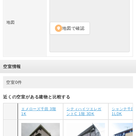
地図
地図で確認
location_on
空室情報
空室0件
近くの空室がある建物と比較する
エメローズ千田 3階
シティハイツエレガ
シャンテ千田 
1K
ントC 1階 3DK
1LDK