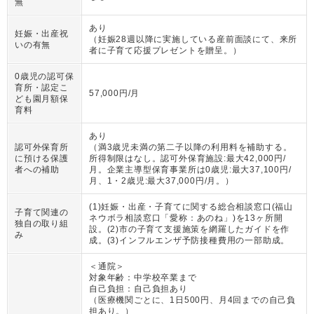
無
あり
妊娠・出産祝
（
妊娠28週以降に実施している産前面談にて、来所
いの有無
者に子育て応援プレゼントを贈呈。
）
0歳児の認可保
育所・認定こ
57,000円/月
ども園月額保
育料
あり
認可外保育所
（
満3歳児未満の第二子以降の利用料を補助する。
に預ける保護
所得制限はなし。認可外保育施設:最大42,000円/
者への補助
月。企業主導型保育事業所は0歳児:最大37,100円/
月、1・2歳児:最大37,000円/月。
）
(1)妊娠・出産・子育てに関する総合相談窓口(福山
子育て関連の
ネウボラ相談窓口「愛称：あのね」)を13ヶ所開
独自の取り組
設。(2)市の子育て支援施策を網羅したガイドを作
み
成。(3)インフルエンザ予防接種費用の一部助成。
＜通院＞
対象年齢：
中学校卒業まで
自己負担：
自己負担あり
（
医療機関ごとに、1日500円、月4回までの自己負
担あり。
）