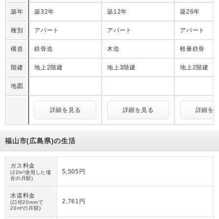
築年
築32年
築12年
築26年
種別
アパート
アパート
アパート
構造
鉄骨造
木造
軽量鉄骨
階建
地上2階建
地上3階建
地上2階建
地図
詳細を見る
詳細を見る
詳細を
福山市(広島県)の生活
ガス料金
5,505円
(22m³使用した場
合の月額)
水道料金
2,761円
(口径20mmで
20m³の月額)