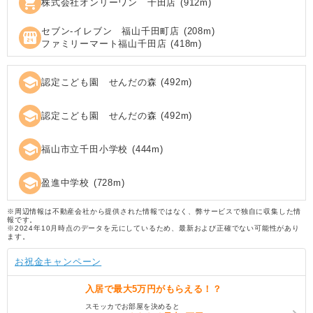
shopping_cart
株式会社オンリーワン 千田店
(
912
m)
セブン‐イレブン 福山千田町店
(
208
m)
local_convenience_store
ファミリーマート福山千田店
(
418
m)
school
認定こども園 せんだの森
(
492
m)
school
認定こども園 せんだの森
(
492
m)
school
福山市立千田小学校
(
444
m)
school
盈進中学校
(
728
m)
※周辺情報は不動産会社から提供された情報ではなく、弊サービスで独自に収集した情
報です。
※2024年10月時点のデータを元にしているため、最新および正確でない可能性があり
ます。
お祝金キャンペーン
入居で
最大5万円
がもらえる！？
スモッカでお部屋を決めると