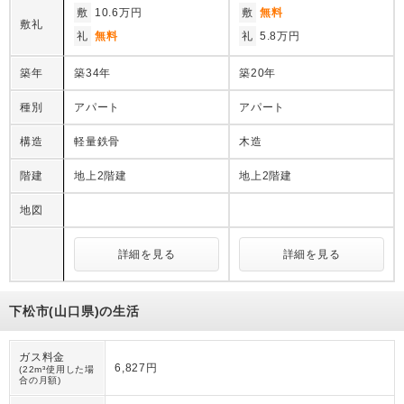
敷
10.6万円
敷
無料
敷礼
礼
無料
礼
5.8万円
築年
築34年
築20年
種別
アパート
アパート
構造
軽量鉄骨
木造
階建
地上2階建
地上2階建
地図
詳細を見る
詳細を見る
下松市(山口県)の生活
ガス料金
6,827円
(22m³使用した場
合の月額)