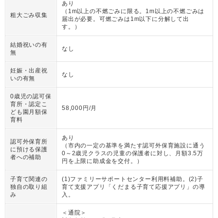
あり
（
1m以上の不燃ごみに限る。1m以上の不燃ごみは
粗大ごみ収集
届出が必要。可燃ごみは1m以下に分解して出
す。
）
結婚祝いの有
なし
無
妊娠・出産祝
なし
いの有無
0歳児の認可保
育所・認定こ
58,000円/月
ども園月額保
育料
あり
認可外保育所
（
市内の一定の基準を満たす認可外保育施設に通う
に預ける保護
0～2歳児クラスの児童の保護者に対し、月額3.5万
者への補助
円を上限に助成金を交付。
）
子育て関連の
(1)ファミリーサポートセンター利用料補助。(2)子
独自の取り組
育て支援アプリ「くだまる子育て応援アプリ」の導
み
入。
＜通院＞