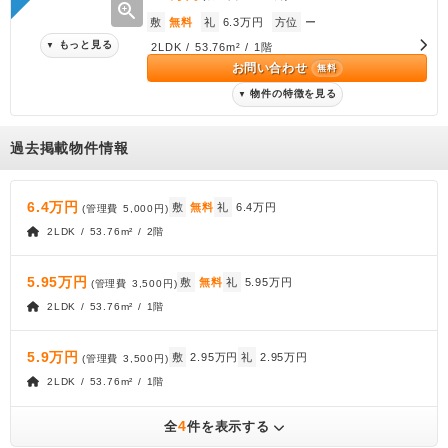
zoom_in
敷
無料
礼
6.3万円
方位
ー
もっと見る
▼
2LDK / 53.76m² / 1階
お問い合わせ
無料
物件の特徴を見る
▼
過去掲載物件情報
6.4万円
敷
無料
礼
6.4万円
(管理費
5,000円
)
2LDK / 53.76m² / 2階
5.95万円
敷
無料
礼
5.95万円
(管理費
3,500円
)
2LDK / 53.76m² / 1階
5.9万円
敷
2.95万円
礼
2.95万円
(管理費
3,500円
)
2LDK / 53.76m² / 1階
4
全
件を表示する