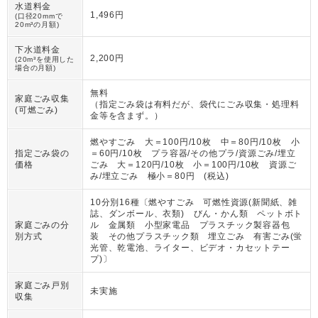
水道料金
1,496円
(口径20mmで
20m³の月額)
下水道料金
2,200円
(20m³を使用した
場合の月額)
無料
家庭ごみ収集
（
指定ごみ袋は有料だが、袋代にごみ収集・処理料
(可燃ごみ)
金等を含まず。
）
燃やすごみ 大＝100円/10枚 中＝80円/10枚 小
指定ごみ袋の
＝60円/10枚 プラ容器/その他プラ/資源ごみ/埋立
価格
ごみ 大＝120円/10枚 小＝100円/10枚 資源ご
み/埋立ごみ 極小＝80円 (税込)
10分別16種〔燃やすごみ 可燃性資源(新聞紙、雑
誌、ダンボール、衣類) びん・かん類 ペットボト
家庭ごみの分
ル 金属類 小型家電品 プラスチック製容器包
別方式
装 その他プラスチック類 埋立ごみ 有害ごみ(蛍
光管、乾電池、ライター、ビデオ・カセットテー
プ)〕
家庭ごみ戸別
未実施
収集