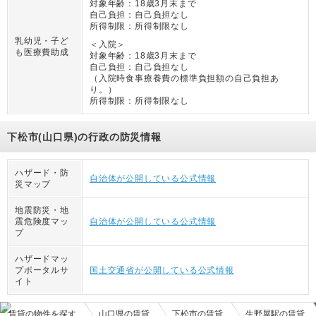
対象年齢：
18歳3月末まで
自己負担：
自己負担なし
所得制限：
所得制限なし
乳幼児・子ど
＜入院＞
も医療費助成
対象年齢：
18歳3月末まで
自己負担：
自己負担なし
（
入院時食事療養費の標準負担額の自己負担あ
り。
）
所得制限：
所得制限なし
下松市(山口県)の行政の防災情報
ハザード・防
自治体が公開している公式情報
災マップ
地震防災・地
震危険度マッ
自治体が公開している公式情報
プ
ハザードマッ
プポータルサ
国土交通省が公開している公式情報
イト
賃貸の物件を探す
山口県の賃貸
下松市の賃貸
生野屋駅の賃貸