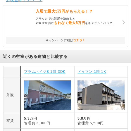
入居で
最大5万円
がもらえる！？
スモッカでお部屋を決めると
もれなく
最大5万円
対象者全員に
をキャッシュバック!
キャンペーン詳細は
コチラ！
近くの空室がある建物と比較する
プラムハイツB 1階 3DK
ドゥマン 1階 1K
外観
5.3万円
5.8万円
家賃
管理費
2,000円
管理費
5,500円