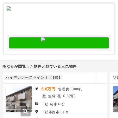
あなたが閲覧した物件と似ている人気物件
ハイデンレースラインⅠ【1階】
ソ
6.6万円
管理費
6,000円
敷
無料
礼
6.6万円
下松 徒歩18分
zoom_in
下松市西市3丁目