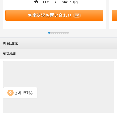
1LDK / 42.18m² / 1階
空室状況お問い合わせ
無料
周辺環境
周辺地図
地図で確認
location_on