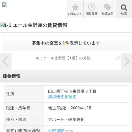
検索
お気に入り
閲覧履歴
検索条件
検索
ルミエール生野屋
の賃貸情報
1
募集中の空室を
件表示しています
zoom_in
ルミエール生野屋【1階】の外観
1
/
9
建物情報
山口県下松市生野屋３丁目
住所
周辺物件を探す
階建・築年月
地上2階建
・
2009年12月
種別・構造
アパート
・
軽量鉄骨
最寄り駅/列車種別
生野屋駅
722
m