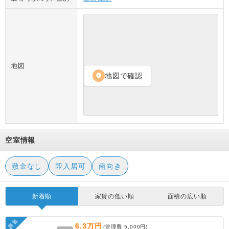
地図
地図で確認
location_on
空室情報
敷金なし
即入居可
南向き
新着順
家賃の低い順
面積の広い順
新着
6.3万円
(管理費
5,000円
)