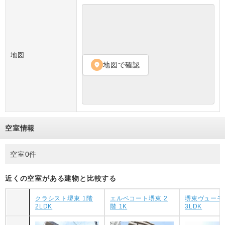
地図
地図で確認
location_on
空室情報
空室0件
近くの空室がある建物と比較する
クラシスト堺東 1階
エルベコート堺東 2
堺東ヴューモ 
2LDK
階 1K
3LDK