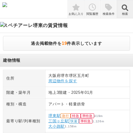
検索
お気に入り
閲覧履歴
検索条件
検索
スペチアーレ堺東
の賃貸情報
19
過去掲載物件を
件表示しています
建物情報
大阪府堺市堺区五月町
住所
周辺物件を探す
階建・築年月
地上3階建
・
2025年01月
種別・構造
アパート
・
軽量鉄骨
堺東駅
急行
特急
準特急
419
m
最寄り駅/列車種別
三国ヶ丘駅
快速
準特急
1,126
m
大小路駅
1,158
m