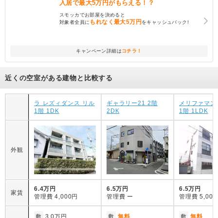
入居で
最大5万円
がもらえる！？
スモッカでお部屋を決めると
もれなく
最大5万円
対象者全員に
をキャッシュバック!
キャンペーン詳細は
コチラ！
近くの空室がある建物と比較する
ラ レズィダンス リル
ギャラリー21 2階
メリファマン
1階 1DK
2DK
1階 1LDK
外観
6.4万円
6.5万円
6.5万円
家賃
管理費
4,000円
管理費
ー
管理費
5,00
敷
3.0万円
敷
無料
敷
無料