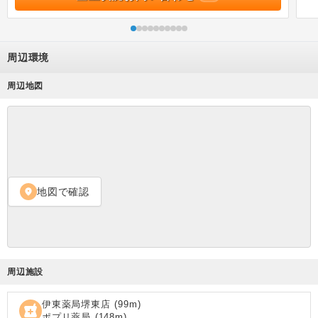
周辺環境
周辺地図
地図で確認
location_on
周辺施設
伊東薬局堺東店
(
99
m)
local_pharmacy
ポプリ薬局
(
148
m)