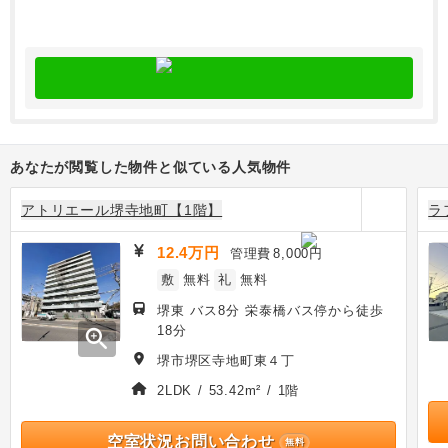
あなたが閲覧した物件と似ている人気物件
アトリエール堺寺地町【1階】
ラ
12.4万円
管理費
8,000円
敷
無料
礼
無料
堺東 バス8分 栄泰橋バス停から徒歩
18分
zoom_in
堺市堺区寺地町東４丁
2LDK / 53.42m² / 1階
空室状況お問い合わせ
無料