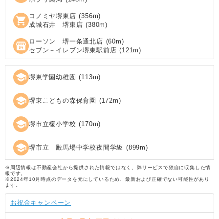
コノミヤ堺東店
(
356
m)
shopping_cart
成城石井 堺東店
(
380
m)
ローソン 堺一条通北店
(
60
m)
local_convenience_store
セブン－イレブン堺東駅前店
(
121
m)
school
堺東学園幼稚園
(
113
m)
school
堺東こどもの森保育園
(
172
m)
school
堺市立榎小学校
(
170
m)
school
堺市立 殿馬場中学校夜間学級
(
899
m)
※周辺情報は不動産会社から提供された情報ではなく、弊サービスで独自に収集した情
報です。
※2024年10月時点のデータを元にしているため、最新および正確でない可能性があり
ます。
お祝金キャンペーン