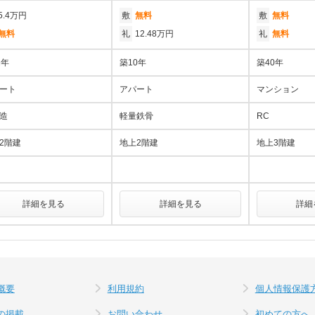
5.4万円
敷
無料
敷
無料
無料
礼
12.48万円
礼
無料
2年
築10年
築40年
ート
アパート
マンション
造
軽量鉄骨
RC
2階建
地上2階建
地上3階建
詳細を見る
詳細を見る
詳細
概要
利用規約
個人情報保護
の掲載
お問い合わせ
初めての方へ