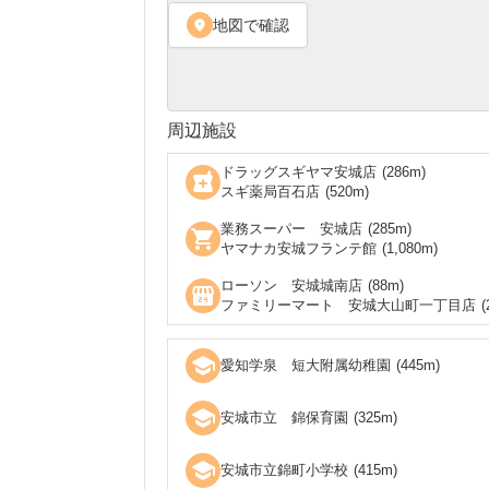
地図で確認
location_on
周辺施設
ドラッグスギヤマ安城店
(
286
m)
local_pharmacy
スギ薬局百石店
(
520
m)
業務スーパー 安城店
(
285
m)
shopping_cart
ヤマナカ安城フランテ館
(
1,080
m)
ローソン 安城城南店
(
88
m)
local_convenience_store
ファミリーマート 安城大山町一丁目店
(
school
愛知学泉 短大附属幼稚園
(
445
m)
school
安城市立 錦保育園
(
325
m)
school
安城市立錦町小学校
(
415
m)