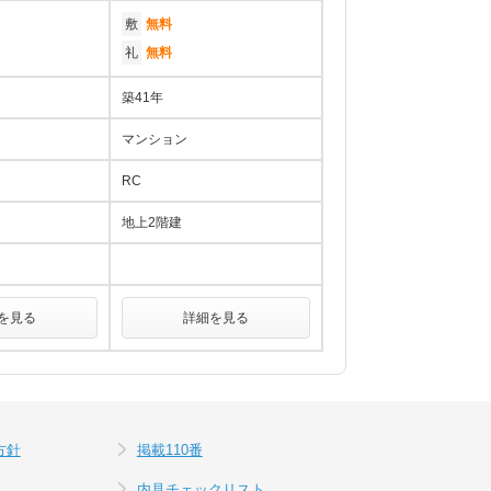
敷
無料
礼
無料
築41年
マンション
RC
地上2階建
を見る
詳細を見る
方針
掲載110番
内見チェックリスト