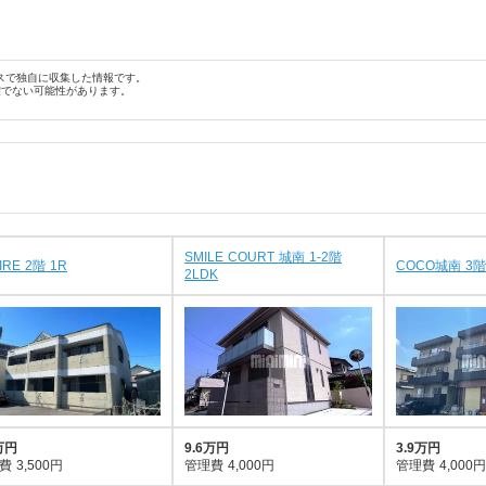
スで独自に収集した情報です。
確でない可能性があります。
SMILE COURT 城南 1-2階
IRE 2階 1R
COCO城南 3階
2LDK
万円
9.6万円
3.9万円
費
3,500円
管理費
4,000円
管理費
4,000円