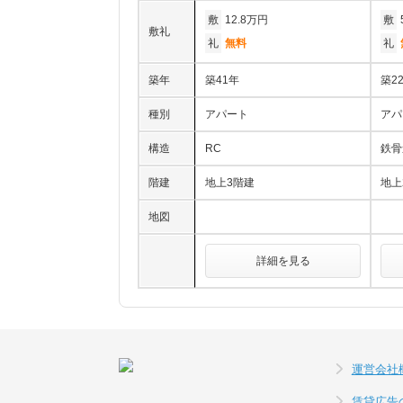
敷
12.8万円
敷
敷礼
礼
無料
礼
築年
築41年
築2
種別
アパート
アパ
構造
RC
鉄骨
階建
地上3階建
地上
地図
詳細を見る
運営会社
賃貸広告