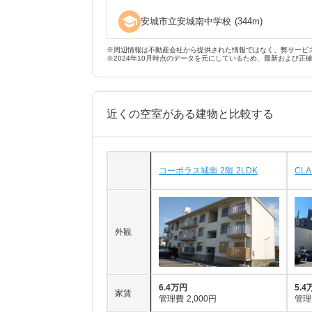
school
安城市立安城南中学校
(
344
m)
※周辺情報は不動産会社から提供された情報ではなく、弊サービ
※2024年10月時点のデータを元にしているため、最新および正
近くの空室がある建物と比較する
コーポラス城南 2階 2LDK
CLA
外観
6.4万円
5.4
家賃
管理費
2,000円
管理