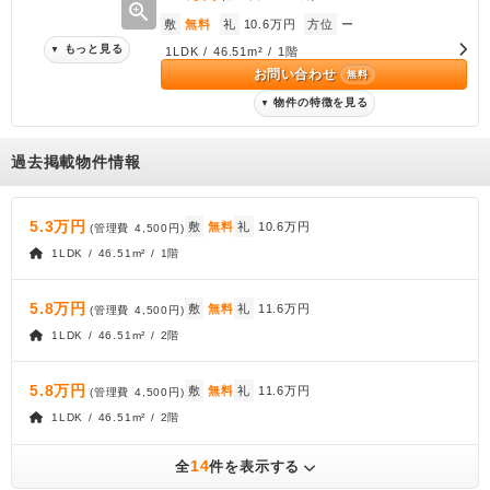
zoom_in
敷
無料
礼
10.6万円
方位
ー
もっと見る
▼
1LDK / 46.51m² / 1階
お問い合わせ
無料
物件の特徴を見る
▼
過去掲載物件情報
5.3万円
敷
無料
礼
10.6万円
(管理費
4,500円
)
1LDK / 46.51m² / 1階
5.8万円
敷
無料
礼
11.6万円
(管理費
4,500円
)
1LDK / 46.51m² / 2階
5.8万円
敷
無料
礼
11.6万円
(管理費
4,500円
)
1LDK / 46.51m² / 2階
14
全
件を表示する