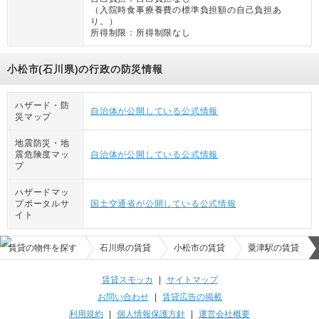
（
入院時食事療養費の標準負担額の自己負担あ
り。
）
所得制限：
所得制限なし
小松市(石川県)の行政の防災情報
ハザード・防
自治体が公開している公式情報
災マップ
地震防災・地
震危険度マッ
自治体が公開している公式情報
プ
ハザードマッ
プポータルサ
国土交通省が公開している公式情報
イト
賃貸の物件を探す
石川県の賃貸
小松市の賃貸
粟津駅の賃貸
賃貸スモッカ
|
サイトマップ
お問い合わせ
|
賃貸広告の掲載
利用規約
|
個人情報保護方針
|
運営会社概要