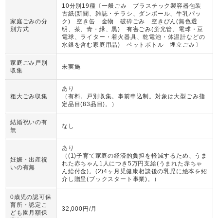
10分別19種〔一般ごみ プラスチック製容器包装
古紙(新聞、雑誌・チラシ、ダンボール、牛乳パッ
家庭ごみの分
ク) 空き缶 金物 破砕ごみ 空きびん(無色透
別方式
明、茶、青・緑、黒) 有害ごみ(蛍光管、電球・豆
電球、ライター・着火器具、乾電池・体温計などの
水銀を含む家庭用品) ペットボトル 埋立ごみ〕
家庭ごみ戸別
未実施
収集
あり
粗大ごみ収集
（
有料。戸別収集。事前申込制。対象は大型ごみ指
定品目(83品目)。
）
結婚祝いの有
なし
無
あり
（
(1)子育て家庭の経済的負担を軽減するため、うま
妊娠・出産祝
れた赤ちゃん1人につき5万円支給(うまれた赤ちゃ
いの有無
ん給付金)。(2)4ヶ月児健康相談後の乳児に絵本を紹
介し贈呈(ブックスタート事業)。
）
0歳児の認可保
育所・認定こ
32,000円/月
ども園月額保