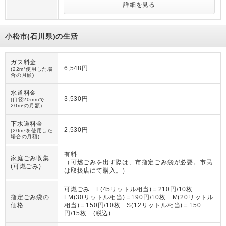
詳細を見る
小松市(石川県)の生活
ガス料金
6,548円
(22m³使用した場
合の月額)
水道料金
3,530円
(口径20mmで
20m³の月額)
下水道料金
2,530円
(20m³を使用した
場合の月額)
有料
家庭ごみ収集
（
可燃ごみを出す際は、市指定ごみ袋が必要。市民
(可燃ごみ)
は取扱店にて購入。
）
可燃ごみ L(45リットル相当)＝210円/10枚
指定ごみ袋の
LM(30リットル相当)＝190円/10枚 M(20リットル
価格
相当)＝150円/10枚 S(12リットル相当)＝150
円/15枚 (税込)