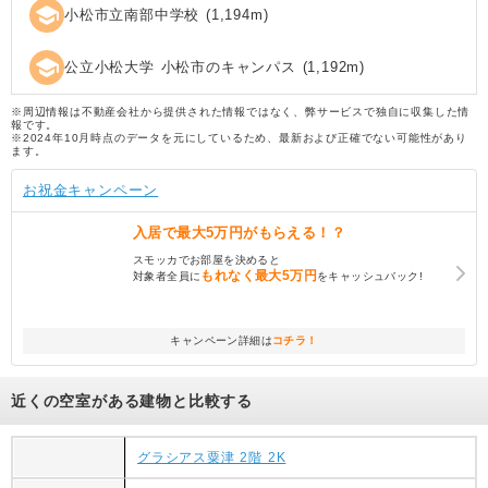
school
小松市立南部中学校
(
1,194
m)
school
公立小松大学 小松市のキャンパス
(
1,192
m)
※周辺情報は不動産会社から提供された情報ではなく、弊サービスで独自に収集した情
報です。
※2024年10月時点のデータを元にしているため、最新および正確でない可能性があり
ます。
お祝金キャンペーン
入居で
最大5万円
がもらえる！？
スモッカでお部屋を決めると
もれなく
最大5万円
対象者全員に
をキャッシュバック!
キャンペーン詳細は
コチラ！
近くの空室がある建物と比較する
グラシアス粟津 2階 2K