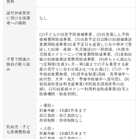
育料
認可外保育所
に預ける保護
なし
者への補助
(1)子どもの任意予防接種事業。(2)任意風しん予防
接種費用助成事業。(3)出産予定日以降の妊婦健康診
査費用助成事業(出産予定日を超過した分や県外で受
診した妊婦・産婦・乳児健診)の一部助成。(4)新生
児聴覚スクリーニング検査費用助成事業。(5)多胎妊
子育て関連の
娠の妊婦健康診査費用助成事業。(6)赤ちゃん紙おむ
独自の取り組
つ定期便(生後3ヶ月～満1歳までの子を養育する家
み
庭の見守りに合わせ紙おむつをお届け)。(7)小・中
学校給食費無償。(8)奨学金制度(高校・高専修学へ
給付型、大学・短大・専修学校修学へ貸与型)。(9)
初回産科受診料支援事業(市民税非課税世帯の妊
婦)。(10)妊産婦タクシー利用料金助成事業(自宅と
医療機関・助産所間)。
＜通院＞
対象年齢：
18歳3月末まで
自己負担：
自己負担なし
所得制限：
所得制限なし
乳幼児・子ど
＜入院＞
も医療費助成
対象年齢：
18歳3月末まで
自己負担：
自己負担なし