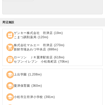
周辺施設
ゲンキー株式会社 符津店
(
19
m)
local_pharmacy
こまつ調剤薬局
(
120
m)
株式会社マルエー 符津店
(
270
m)
shopping_cart
新鮮市場あわづ中央店
(
698
m)
ローソン ＪＲ粟津駅前店
(
618
m)
local_convenience_store
セブン‐イレブン 小松島町店
(
706
m)
school
上出学園
(
1,208
m)
school
粟津保育園
(
360
m)
school
小松市立符津小学校
(
391
m)