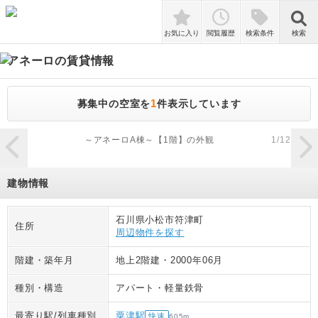
検索
お気に入り
閲覧履歴
検索条件
検索
アネーロ
の賃貸情報
1
募集中の空室を
件表示しています
zoom_in
～アネーロA棟～【1階】の外観
1
/
12
建物情報
石川県小松市符津町
住所
周辺物件を探す
階建・築年月
地上2階建
・
2000年06月
種別・構造
アパート
・
軽量鉄骨
最寄り駅/列車種別
粟津駅
快速
605
m