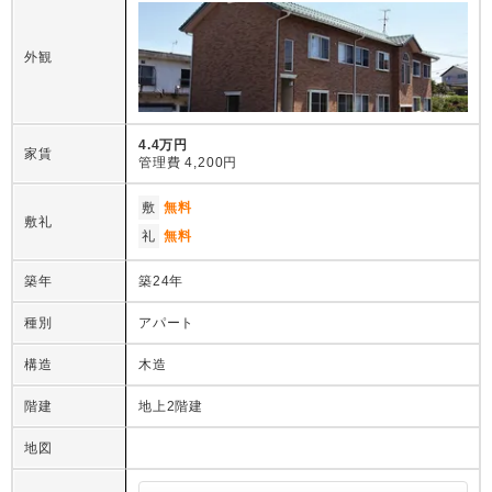
外観
4.4万円
家賃
管理費
4,200円
敷
無料
敷礼
礼
無料
築年
築24年
種別
アパート
構造
木造
階建
地上2階建
地図