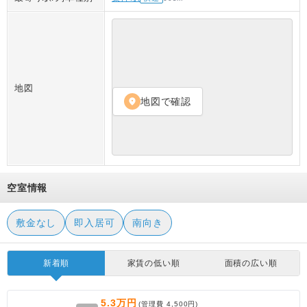
地図
地図で確認
location_on
空室情報
敷金なし
即入居可
南向き
新着順
家賃の低い順
面積の広い順
5.3万円
(管理費
4,500円
)