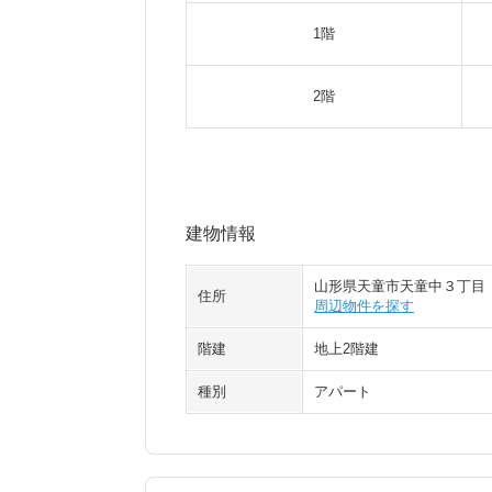
1階
2階
建物情報
山形県天童市天童中３丁目
住所
周辺物件を探す
階建
地上2階建
種別
アパート