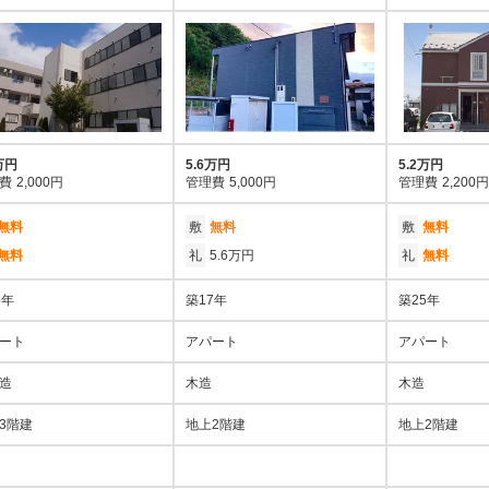
万円
5.6万円
5.2万円
費
2,000円
管理費
5,000円
管理費
2,200円
無料
敷
無料
敷
無料
無料
礼
5.6万円
礼
無料
5年
築17年
築25年
ート
アパート
アパート
造
木造
木造
3階建
地上2階建
地上2階建