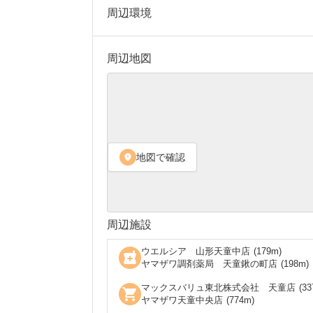
周辺環境
周辺地図
地図で確認
location_on
周辺施設
ウエルシア 山形天童中店
(
179
m)
local_pharmacy
ヤマザワ調剤薬局 天童鍬の町店
(
198
m)
マックスバリュ東北株式会社 天童店
(
33
shopping_cart
ヤマザワ天童中央店
(
774
m)