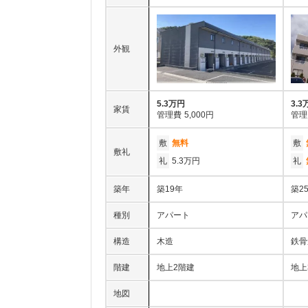
外観
5.3万円
3.3
家賃
管理費
5,000円
管理
敷
無料
敷
敷礼
礼
5.3万円
礼
築年
築19年
築2
種別
アパート
アパ
構造
木造
鉄骨
階建
地上2階建
地上
地図