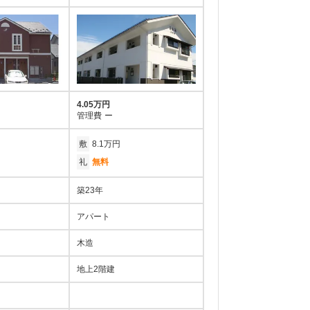
4.05万円
管理費
ー
敷
8.1万円
礼
無料
築23年
アパート
木造
地上2階建