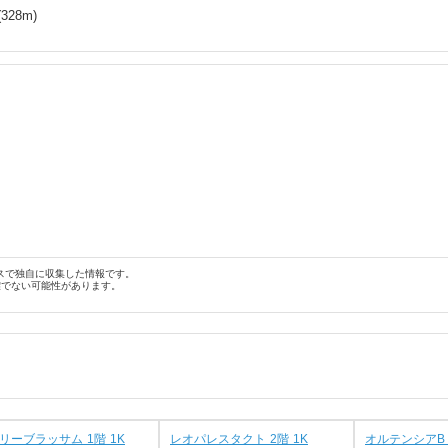
(
328
m)
スで独自に収集した情報です。
確でない可能性があります。
リーブラッサム 1階 1K
レオパレスタクト 2階 1K
オルテンシアB 2