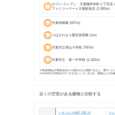
セブン‐イレブン 天童鎌田本町２丁目店
local_convenience_store
ファミリーマート天童駅前店
(
1,083
m)
school
天童幼稚園
(
937
m)
school
つばさのもり愛宕保育園
(
1
m)
school
天童市立津山小学校
(
787
m)
school
天童市立 第一中学校
(
1,162
m)
※周辺情報は不動産会社から提供された情報ではなく、弊サービ
※2024年10月時点のデータを元にしているため、最新および正
近くの空室がある建物と比較する
レオパレス桜町 2階 1K
チェ