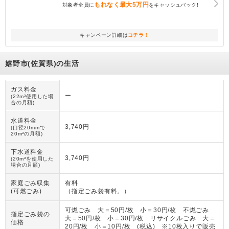
もれなく
最大5万円
対象者全員に
をキャッシュバック!
キャンペーン詳細は
コチラ！
嬉野市(佐賀県)の生活
ガス料金
ー
(22m³使用した場
合の月額)
水道料金
3,740円
(口径20mmで
20m³の月額)
下水道料金
3,740円
(20m³を使用した
場合の月額)
家庭ごみ収集
有料
(可燃ごみ)
（
指定ごみ袋有料。
）
可燃ごみ 大＝50円/枚 小＝30円/枚 不燃ごみ
指定ごみ袋の
大＝50円/枚 小＝30円/枚 リサイクルごみ 大＝
価格
20円/枚 小＝10円/枚 (税込) ※10枚入りで販売