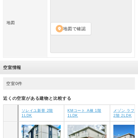
地図
地図で確認
location_on
空室情報
空室0件
近くの空室がある建物と比較する
ソレイユ新替 2階
KMコート A棟 1階
メゾン ラフ
1LDK
1LDK
2階 2LDK