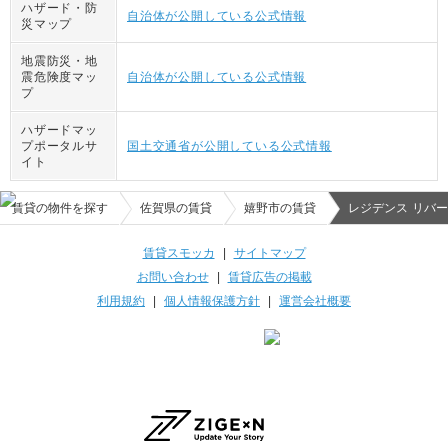
ハザード・防
自治体が公開している公式情報
災マップ
地震防災・地
震危険度マッ
自治体が公開している公式情報
プ
ハザードマッ
プポータルサ
国土交通省が公開している公式情報
イト
賃貸の物件を探す
佐賀県の賃貸
嬉野市の賃貸
レジデンス リバ
賃貸スモッカ
|
サイトマップ
お問い合わせ
|
賃貸広告の掲載
利用規約
|
個人情報保護方針
|
運営会社概要