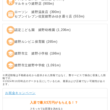
shopping_cart
マルキョウ嬉野店
(
900
m)
ローソン 嬉野温泉店
(
390
m)
local_convenience_store
セブンイレブン佐賀嬉野みゆき通り店
(
553
m)
school
認定こども園 嬉野幼稚園
(
1,206
m)
school
嬉野ルンビニ保育園
(
265
m)
school
嬉野市立 嬉野小学校
(
198
m)
school
嬉野市立嬉野中学校
(
1,091
m)
※周辺情報は不動産会社から提供された情報ではなく、弊サービスで独自に収集した情
報です。
※2024年10月時点のデータを元にしているため、最新および正確でない可能性があり
ます。
お祝金キャンペーン
入居で
最大5万円
がもらえる！？
スモッカでお部屋を決めると