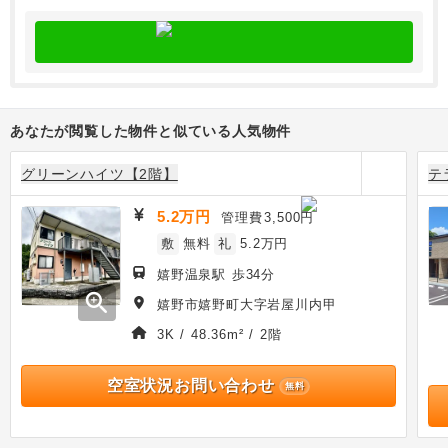
あなたが閲覧した物件と似ている人気物件
グリーンハイツ【2階】
テ
5.2万円
管理費
3,500円
敷
無料
礼
5.2万円
嬉野温泉駅 歩34分
zoom_in
嬉野市嬉野町大字岩屋川内甲
3K / 48.36m² / 2階
空室状況お問い合わせ
無料