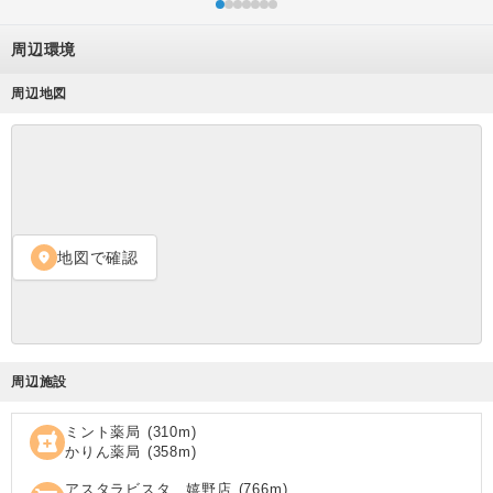
周辺環境
周辺地図
地図で確認
location_on
周辺施設
ミント薬局
(
310
m)
local_pharmacy
かりん薬局
(
358
m)
アスタラビスタ 嬉野店
(
766
m)