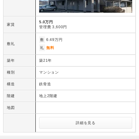
5.0万円
家賃
管理費
3,600円
敷
6.49万円
敷礼
礼
無料
築年
築21年
種別
マンション
構造
鉄骨造
階建
地上2階建
地図
詳細を見る