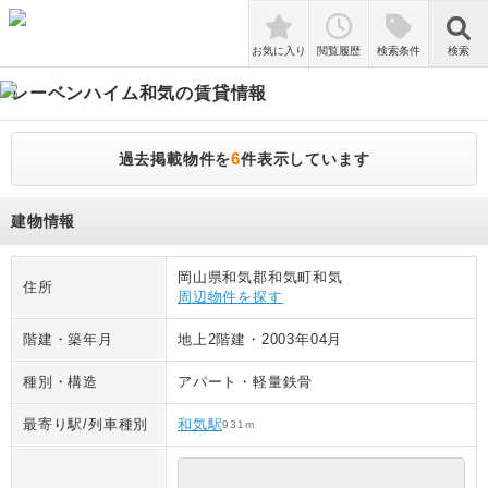
検索
お気に入り
閲覧履歴
検索条件
検索
レーベンハイム和気
の賃貸情報
6
過去掲載物件を
件表示しています
建物情報
岡山県和気郡和気町和気
住所
周辺物件を探す
階建・築年月
地上2階建
・
2003年04月
種別・構造
アパート
・
軽量鉄骨
最寄り駅/列車種別
和気駅
931
m