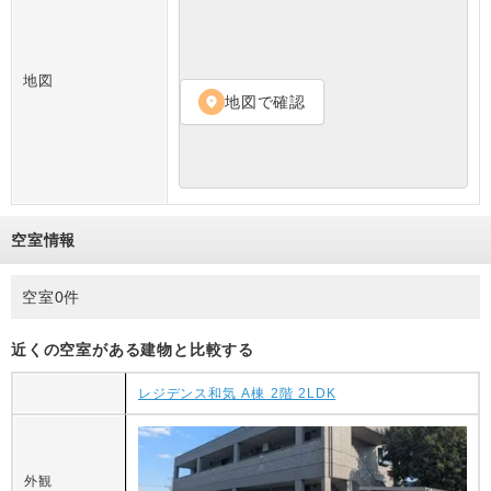
地図
地図で確認
location_on
空室情報
空室0件
近くの空室がある建物と比較する
レジデンス和気 A棟 2階 2LDK
外観