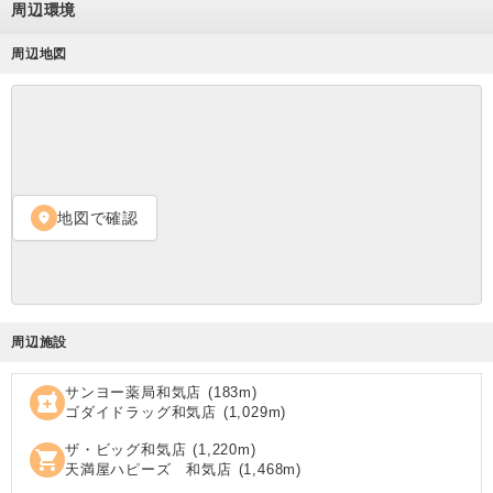
周辺環境
周辺地図
地図で確認
location_on
周辺施設
サンヨー薬局和気店
(
183
m)
local_pharmacy
ゴダイドラッグ和気店
(
1,029
m)
ザ・ビッグ和気店
(
1,220
m)
shopping_cart
天満屋ハピーズ 和気店
(
1,468
m)