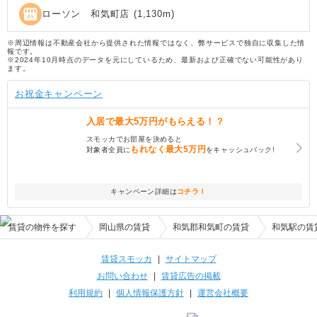
local_convenience_store
ローソン 和気町店
(
1,130
m)
※周辺情報は不動産会社から提供された情報ではなく、弊サービスで独自に収集した情
報です。
※2024年10月時点のデータを元にしているため、最新および正確でない可能性があり
ます。
お祝金キャンペーン
入居で
最大5万円
がもらえる！？
スモッカでお部屋を決めると
もれなく
最大5万円
対象者全員に
をキャッシュバック!
キャンペーン詳細は
コチラ！
賃貸の物件を探す
岡山県の賃貸
和気郡和気町の賃貸
和気駅の賃
賃貸スモッカ
|
サイトマップ
お問い合わせ
|
賃貸広告の掲載
利用規約
|
個人情報保護方針
|
運営会社概要