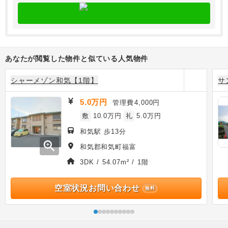
あなたが閲覧した物件と似ている人気物件
シャーメゾン和気【1階】
サ
5.0万円
管理費
4,000円
敷
10.0万円
礼
5.0万円
和気駅 歩13分
zoom_in
和気郡和気町福富
3DK / 54.07m² / 1階
空室状況お問い合わせ
無料