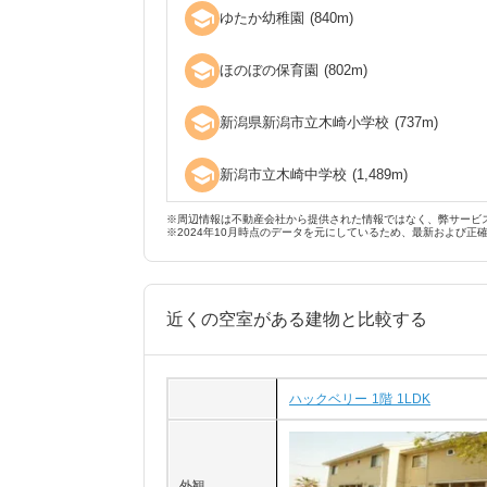
school
ゆたか幼稚園
(
840
m)
school
ほのぼの保育園
(
802
m)
school
新潟県新潟市立木崎小学校
(
737
m)
school
新潟市立木崎中学校
(
1,489
m)
※周辺情報は不動産会社から提供された情報ではなく、弊サービ
※2024年10月時点のデータを元にしているため、最新および正
近くの空室がある建物と比較する
ハックベリー 1階 1LDK
外観