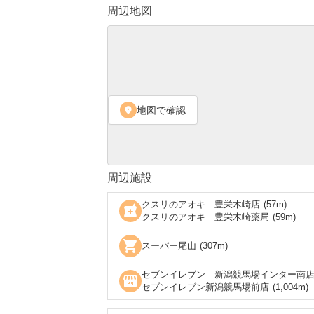
周辺地図
地図で確認
location_on
周辺施設
クスリのアオキ 豊栄木崎店
(
57
m)
local_pharmacy
クスリのアオキ 豊栄木崎薬局
(
59
m)
shopping_cart
スーパー尾山
(
307
m)
セブンイレブン 新潟競馬場インター南
local_convenience_store
セブンイレブン新潟競馬場前店
(
1,004
m)