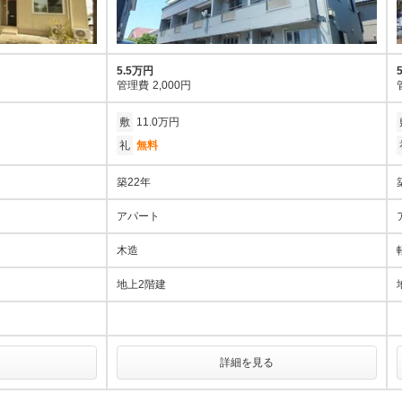
5.5万円
管理費
2,000円
敷
11.0万円
礼
無料
築22年
アパート
木造
地上2階建
詳細を見る