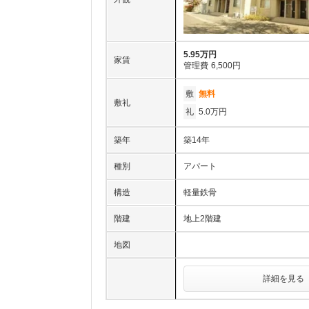
5.95万円
家賃
管理費
6,500円
敷
無料
敷礼
礼
5.0万円
築年
築14年
種別
アパート
構造
軽量鉄骨
階建
地上2階建
地図
詳細を見る