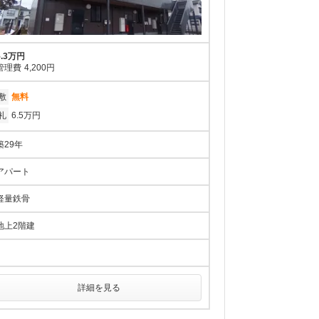
5.3万円
管理費
4,200円
敷
無料
礼
6.5万円
築29年
アパート
軽量鉄骨
地上2階建
詳細を見る