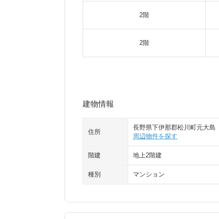
2階
2階
建物情報
長野県下伊那郡松川町元大島
住所
周辺物件を探す
階建
地上2階建
種別
マンション