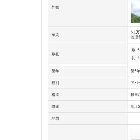
外観
5.1
家賃
管理
敷
敷礼
礼
築年
築5
種別
アパ
構造
軽量
階建
地上
地図