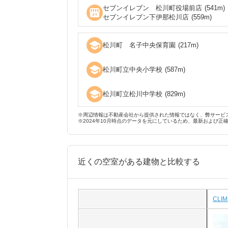
セブンイレブン 松川町役場前店
(
541
m)
local_convenience_store
セブンイレブン下伊那松川店
(
559
m)
school
松川町 名子中央保育園
(
217
m)
school
松川町立中央小学校
(
587
m)
school
松川町立松川中学校
(
829
m)
※周辺情報は不動産会社から提供された情報ではなく、弊サービ
※2024年10月時点のデータを元にしているため、最新および正
近くの空室がある建物と比較する
CLIM