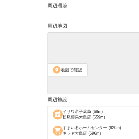
周辺環境
周辺地図
地図で確認
location_on
周辺施設
イサワ名子薬局
(
68
m)
local_pharmacy
松尾薬局大島店
(
659
m)
すまいるホームセンター
(
620
m)
shopping_cart
キラヤ大島店
(
696
m)