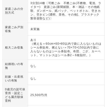
3分別14種〔可燃ごみ 不燃ごみ(不燃物、電池、ラ
イター) 資源ごみ(新聞紙類、本・雑誌・その他紙
家庭ごみの分
類、ダンボール、紙パック、ペットボトル、空きカ
別方式
ン、空きビン[透明、茶色、その他]、プラスチック
製容器類など)〕
家庭ごみ戸別
未実施
収集
あり
（
燃える＝60cm×60×80以内で袋に入らないものは
粗大ごみ収集
シール券貼布。燃えない＝70×70×150以内で袋に
入らないものはシール券貼布。布団、ござ、カーペ
ット、マットレスはシール券2～6枚貼付。
）
結婚祝いの有
なし
無
妊娠・出産祝
なし
いの有無
0歳児の認可保
育所・認定こ
25,500円/月
ども園月額保
育料