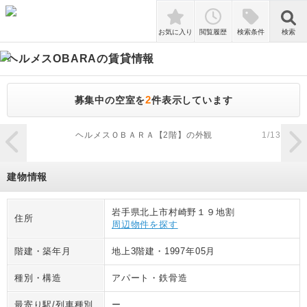
検索
お気に入り
閲覧履歴
検索条件
検索
ヘルメスOBARA
の賃貸情報
2
募集中の空室を
件表示しています
zoom_in
ヘルメスＯＢＡＲＡ【2階】の外観
1
/
13
建物情報
岩手県北上市村崎野１９地割
住所
周辺物件を探す
階建・築年月
地上3階建
・
1997年05月
種別・構造
アパート
・
鉄骨造
最寄り駅/列車種別
ー