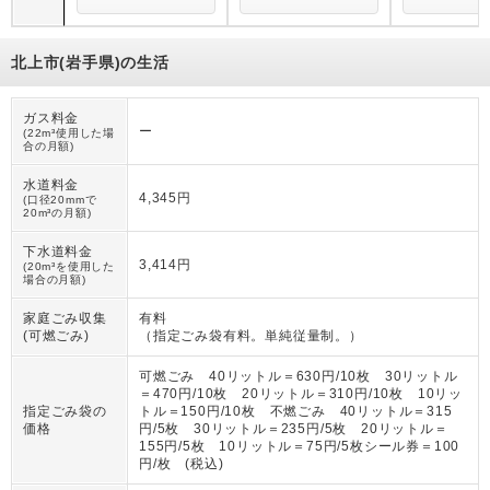
北上市(岩手県)の生活
ガス料金
ー
(22m³使用した場
合の月額)
水道料金
4,345円
(口径20mmで
20m³の月額)
下水道料金
3,414円
(20m³を使用した
場合の月額)
家庭ごみ収集
有料
(可燃ごみ)
（
指定ごみ袋有料。単純従量制。
）
可燃ごみ 40リットル＝630円/10枚 30リットル
＝470円/10枚 20リットル＝310円/10枚 10リッ
指定ごみ袋の
トル＝150円/10枚 不燃ごみ 40リットル＝315
価格
円/5枚 30リットル＝235円/5枚 20リットル＝
155円/5枚 10リットル＝75円/5枚シール券＝100
円/枚 (税込)