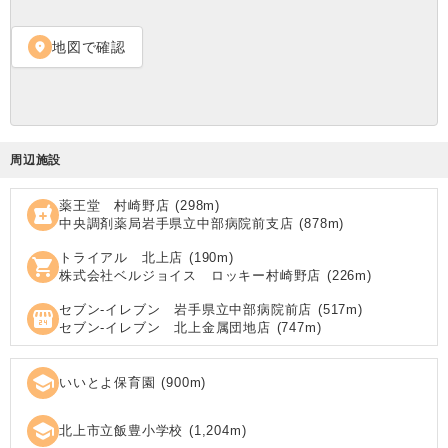
地図で確認
location_on
周辺施設
薬王堂 村崎野店
(
298
m)
local_pharmacy
中央調剤薬局岩手県立中部病院前支店
(
878
m)
トライアル 北上店
(
190
m)
shopping_cart
株式会社ベルジョイス ロッキー村崎野店
(
226
m)
セブン‐イレブン 岩手県立中部病院前店
(
517
m)
local_convenience_store
セブン‐イレブン 北上金属団地店
(
747
m)
school
いいとよ保育園
(
900
m)
school
北上市立飯豊小学校
(
1,204
m)