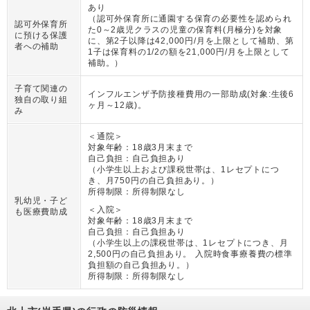
あり
（
認可外保育所に通園する保育の必要性を認められ
認可外保育所
た0～2歳児クラスの児童の保育料(月極分)を対象
に預ける保護
に、第2子以降は42,000円/月を上限として補助、第
者への補助
1子は保育料の1/2の額を21,000円/月を上限として
補助。
）
子育て関連の
インフルエンザ予防接種費用の一部助成(対象:生後6
独自の取り組
ヶ月～12歳)。
み
＜通院＞
対象年齢：
18歳3月末まで
自己負担：
自己負担あり
（
小学生以上および課税世帯は、1レセプトにつ
き、月750円の自己負担あり。
）
所得制限：
所得制限なし
乳幼児・子ど
＜入院＞
も医療費助成
対象年齢：
18歳3月末まで
自己負担：
自己負担あり
（
小学生以上の課税世帯は、1レセプトにつき、月
2,500円の自己負担あり。 入院時食事療養費の標準
負担額の自己負担あり。
）
所得制限：
所得制限なし