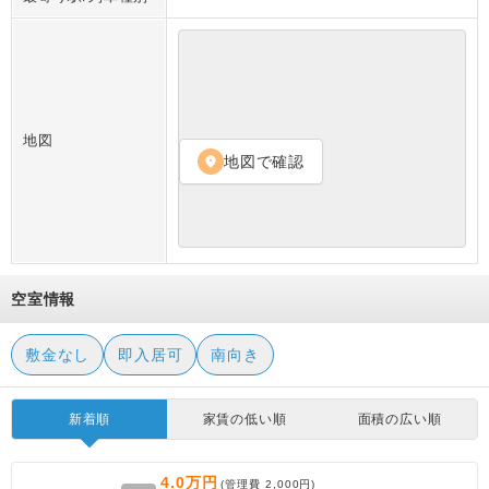
地図
地図で確認
location_on
空室情報
敷金なし
即入居可
南向き
新着順
家賃の低い順
面積の広い順
4.0万円
(管理費
2,000円
)