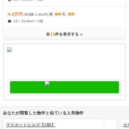
4.0万円
敷
無料
礼
無料
(管理費
2,000円
)
1K / 26.66m² / 3階
11
全
件を表示する
あなたが閲覧した物件と似ている人気物件
マスカットヒルズ【2階】
カ