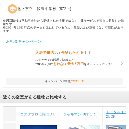
school
北上市立 飯豊中学校
(
872
m)
※周辺情報は不動産会社から提供された情報ではなく、弊サービスで独自に収集した情
報です。
※2024年10月時点のデータを元にしているため、最新および正確でない可能性があり
ます。
お祝金キャンペーン
入居で
最大5万円
がもらえる！？
スモッカでお部屋を決めると
もれなく
最大5万円
対象者全員に
をキャッシュバック!
キャンペーン詳細は
コチラ！
近くの空室がある建物と比較する
トータルインA
エスタブロ 1階 2DK
シャルマン 3階 1R
2LDK