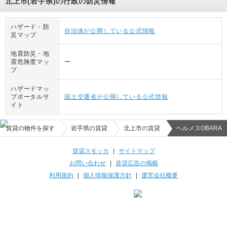
北上市(岩手県)の行政の防災情報
ハザード・防
自治体が公開している公式情報
災マップ
地震防災・地
震危険度マッ
ー
プ
ハザードマッ
プポータルサ
国土交通省が公開している公式情報
イト
賃貸の物件を探す
岩手県の賃貸
北上市の賃貸
ヘルメスOBARA
賃貸スモッカ
|
サイトマップ
お問い合わせ
|
賃貸広告の掲載
利用規約
|
個人情報保護方針
|
運営会社概要