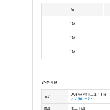
階
1階
1階
1階
建物情報
沖縄県那覇市三原１丁目
住所
周辺物件を探す
階建
地上3階建