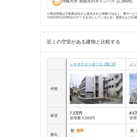
school
沖縄大学 那覇市のキャンパス
(
1,346
m)
※周辺情報は不動産会社から提供された情報ではなく、弊サービ
※2024年10月時点のデータを元にしているため、最新および正
近くの空室がある建物と比較する
レオネクストゆうな 3階 1K
メゾ
外観
7.3万円
8.5
家賃
管理費
5,500円
管理
敷
無料
敷
敷礼