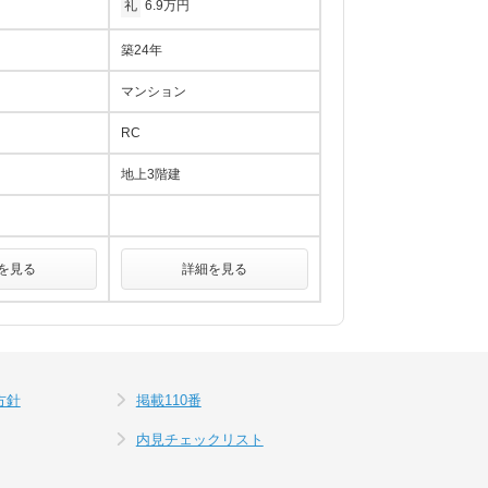
礼
6.9万円
築24年
マンション
RC
地上3階建
を見る
詳細を見る
方針
掲載110番
内見チェックリスト