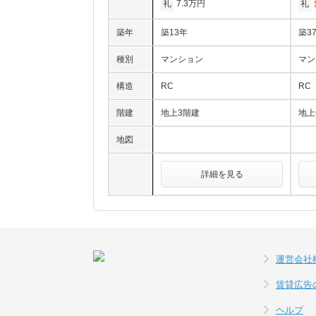
礼
7.3万円
礼
築年
築13年
築3
種別
マンション
マン
構造
RC
RC
階建
地上3階建
地上
地図
詳細を見る
運営会社
賃貸広告
ヘルプ