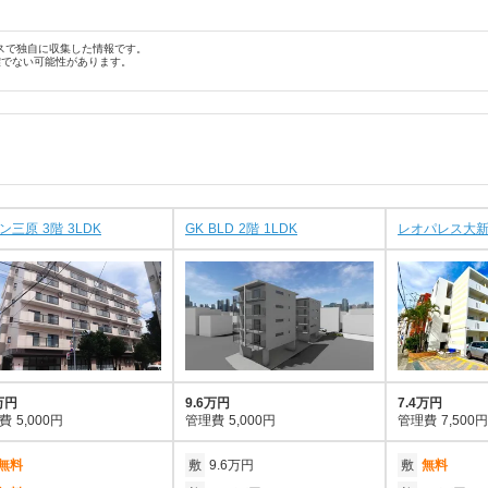
スで独自に収集した情報です。
確でない可能性があります。
ン三原 3階 3LDK
GK BLD 2階 1LDK
レオパレス大新 
万円
9.6万円
7.4万円
費
5,000円
管理費
5,000円
管理費
7,500円
無料
敷
9.6万円
敷
無料