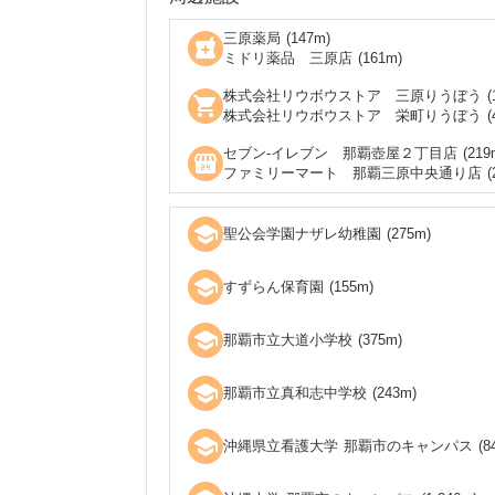
三原薬局
(
147
m)
local_pharmacy
ミドリ薬品 三原店
(
161
m)
株式会社リウボウストア 三原りうぼう
(
shopping_cart
株式会社リウボウストア 栄町りうぼう
(
セブン‐イレブン 那覇壺屋２丁目店
(
219
local_convenience_store
ファミリーマート 那覇三原中央通り店
(
school
聖公会学園ナザレ幼稚園
(
275
m)
school
すずらん保育園
(
155
m)
school
那覇市立大道小学校
(
375
m)
school
那覇市立真和志中学校
(
243
m)
school
沖縄県立看護大学 那覇市のキャンパス
(
8