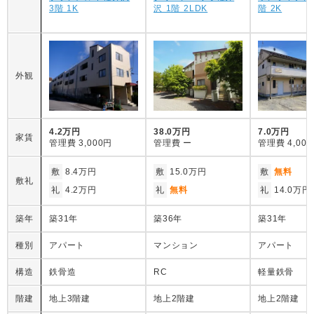
3階 1K
沢 1階 2LDK
階 2K
外観
4.2万円
38.0万円
7.0万円
家賃
管理費
3,000円
管理費
ー
管理費
4,00
敷
8.4万円
敷
15.0万円
敷
無料
敷礼
礼
4.2万円
礼
無料
礼
14.0万円
築年
築31年
築36年
築31年
種別
アパート
マンション
アパート
構造
鉄骨造
RC
軽量鉄骨
階建
地上3階建
地上2階建
地上2階建