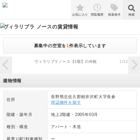
検索
お気に入り
閲覧履歴
検索条件
検索
ヴィラリブラ ノース
の賃貸情報
1
募集中の空室を
件表示しています
zoom_in
ヴィラリブラノース【1階】の外観
1
/
12
建物情報
長野県北佐久郡軽井沢町大字長倉
住所
周辺物件を探す
階建・築年月
地上2階建
・
2005年03月
種別・構造
アパート
・
木造
最寄り駅/列車種別
ー