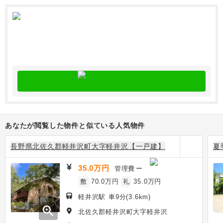
あなたが閲覧した物件と似ている人気物件
長野県北佐久郡軽井沢町大字軽井沢【一戸建】
夏
35.0万円
管理費
ー
敷
70.0万円
礼
35.0万円
軽井沢駅 車9分(3.6km)
zoom_in
北佐久郡軽井沢町大字軽井沢