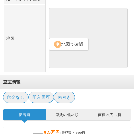
地図
地図で確認
location_on
空室情報
敷金なし
即入居可
南向き
新着順
家賃の低い順
面積の広い順
8.5万円
(管理費
4,000円
)