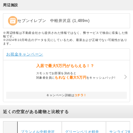
周辺施設
local_convenience_store
セブンイレブン 中軽井沢店
(
1,489
m)
※周辺情報は不動産会社から提供された情報ではなく、弊サービスで独自に収集した情
報です。
※2024年10月時点のデータを元にしているため、最新および正確でない可能性があり
ます。
お祝金キャンペーン
入居で
最大5万円
がもらえる！？
スモッカでお部屋を決めると
もれなく
最大5万円
対象者全員に
をキャッシュバック!
キャンペーン詳細は
コチラ！
近くの空室がある建物と比較する
ブランメル中軽井沢
グリーンベリオ軽井
サンライフ軽