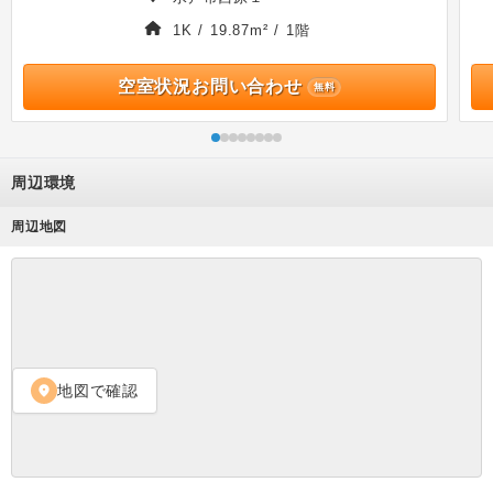
1K / 19.87m² / 1階
空室状況お問い合わせ
無料
周辺環境
周辺地図
地図で確認
location_on