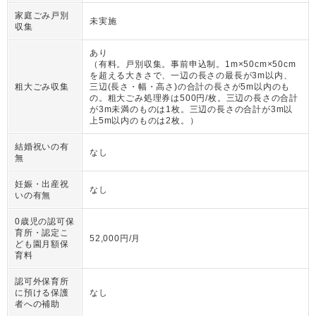
家庭ごみ戸別
未実施
収集
あり
（
有料。戸別収集。事前申込制。1m×50cm×50cm
を超える大きさで、一辺の長さの最長が3m以内、
粗大ごみ収集
三辺(長さ・幅・高さ)の合計の長さが5m以内のも
の。粗大ごみ処理券は500円/枚。三辺の長さの合計
が3m未満のものは1枚。三辺の長さの合計が3m以
上5m以内のものは2枚。
）
結婚祝いの有
なし
無
妊娠・出産祝
なし
いの有無
0歳児の認可保
育所・認定こ
52,000円/月
ども園月額保
育料
認可外保育所
に預ける保護
なし
者への補助