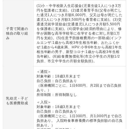
(1)小・中学校新入生応援金(児童生徒1人につき3万
円を監護者に支給)。(2)遺児養育手当(父母が死亡し
た遺児1人につき月額6,000円、父又は母が死亡した
遺児1人につき月額3,500円を養育者に支給)。(3)交
通遺児就学奨励金(交通遺児1人につき月額5,500円
子育て関連の
を保護者に支給)。(4)奨学金(経済的理由により、修
独自の取り組
学が困難な高等学校等に在学する者に対し月額1万
み
円を支給)。(5)任意予防接種費用の一部助成(インフ
ルエンザ:1歳から高校3年生相当年齢、おたふくか
ぜ:1歳から4歳未満、HPV:小学6年生から高校1年生
相当年齢の男子、新型コロナ:1歳から高校3年生相
当年齢)。(6)給食費無償化等(市立小学生の月額1/2
負担、市立中学生の月額全額負担)。
＜通院＞
対象年齢：
18歳3月末まで
自己負担：
自己負担あり
（
医療機関ごとに、1日600円、月2回まで自己負担
あり。
）
所得制限：
所得制限なし
乳幼児・子ど
＜入院＞
も医療費助成
対象年齢：
18歳3月末まで
自己負担：
自己負担あり
（
医療機関ごとに、1日300円、月3,000円まで自己
負担あり。 入院時食事療養費の標準負担額の自己負
担あり。
）