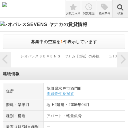
検索
お気に入り
閲覧履歴
検索条件
検索
レオパレスSEVENS ヤナカ
の賃貸情報
1
募集中の空室を
件表示しています
zoom_in
レオパレスＳＥＶＥＮＳ ヤナカ【2階】の外観
1
/
13
建物情報
茨城県水戸市酒門町
住所
周辺物件を探す
階建・築年月
地上2階建
・
2006年04月
種別・構造
アパート
・
軽量鉄骨
最寄り駅/列車種別
ー