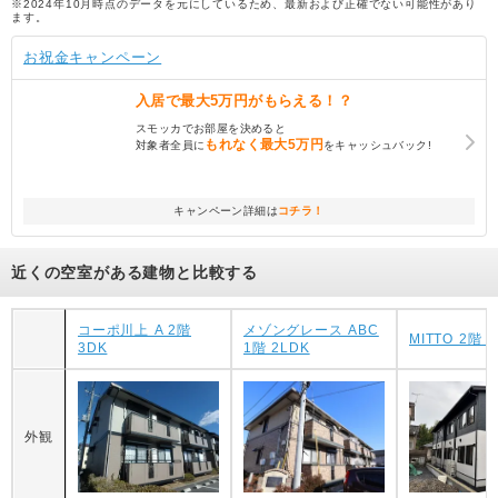
※2024年10月時点のデータを元にしているため、最新および正確でない可能性があり
ます。
お祝金キャンペーン
入居で
最大5万円
がもらえる！？
スモッカでお部屋を決めると
もれなく
最大5万円
対象者全員に
をキャッシュバック!
キャンペーン詳細は
コチラ！
近くの空室がある建物と比較する
コーポ川上 A 2階
メゾングレース ABC
MITTO 2階 
3DK
1階 2LDK
外観