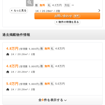
zoom_in
敷
無料
礼
4.2万円
方位
ー
もっと見る
▼
1K / 20.28m² / 2階
お問い合わせ
無料
物件の特徴を見る
▼
過去掲載物件情報
4.8万円
敷
無料
礼
4.8万円
(管理費
5,000円
)
1K / 20.28m² / 1階
4.8万円
敷
無料
礼
4.8万円
(管理費
5,000円
)
1K / 20.28m² / 1階
5.0万円
敷
無料
礼
5.0万円
(管理費
5,000円
)
1K / 20.28m² / 2階
8
全
件を表示する