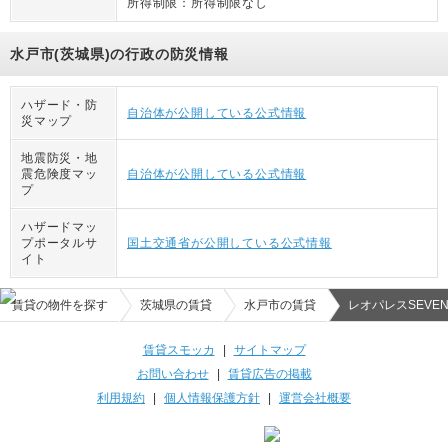
所得制限：
所得制限なし
水戸市(茨城県)の行政の防災情報
ハザード・防
自治体が公開している公式情報
災マップ
地震防災・地
震危険度マッ
自治体が公開している公式情報
プ
ハザードマッ
プポータルサ
国土交通省が公開している公式情報
イト
賃貸の物件を探す
茨城県の賃貸
水戸市の賃貸
レオパレスSEVEN
賃貸スモッカ
|
サイトマップ
お問い合わせ
|
賃貸広告の掲載
利用規約
|
個人情報保護方針
|
運営会社概要