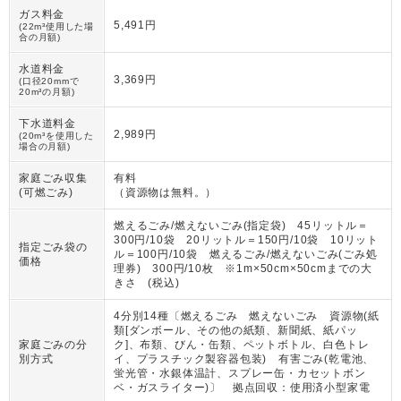
ガス料金
5,491円
(22m³使用した場
合の月額)
水道料金
3,369円
(口径20mmで
20m³の月額)
下水道料金
2,989円
(20m³を使用した
場合の月額)
家庭ごみ収集
有料
(可燃ごみ)
（
資源物は無料。
）
燃えるごみ/燃えないごみ(指定袋) 45リットル＝
300円/10袋 20リットル＝150円/10袋 10リット
指定ごみ袋の
ル＝100円/10袋 燃えるごみ/燃えないごみ(ごみ処
価格
理券) 300円/10枚 ※1m×50cm×50cmまでの大
きさ (税込)
4分別14種〔燃えるごみ 燃えないごみ 資源物(紙
類[ダンボール、その他の紙類、新聞紙、紙パッ
家庭ごみの分
ク]、布類、びん・缶類、ペットボトル、白色トレ
別方式
イ、プラスチック製容器包装) 有害ごみ(乾電池、
蛍光管・水銀体温計、スプレー缶・カセットボン
ベ・ガスライター)〕 拠点回収：使用済小型家電