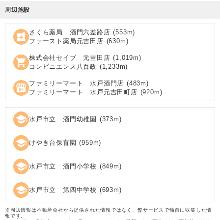
周辺施設
さくら薬局 酒門六差路店
(
553
m)
local_pharmacy
ファースト薬局元吉田店
(
630
m)
株式会社セイブ 元吉田店
(
1,019
m)
shopping_cart
コンビニエンス八百政
(
1,233
m)
ファミリーマート 水戸酒門店
(
483
m)
local_convenience_store
ファミリーマート 水戸元吉田町店
(
920
m)
school
水戸市立 酒門幼稚園
(
373
m)
school
けやき台保育園
(
959
m)
school
水戸市立 酒門小学校
(
849
m)
school
水戸市立 第四中学校
(
693
m)
※周辺情報は不動産会社から提供された情報ではなく、弊サービスで独自に収集した情
報です。