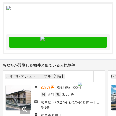
あなたが閲覧した物件と似ている人気物件
レオパレスシェドゥーブル【1階】
レ
3.8万円
管理費
5,000円
敷
無料
礼
3.8万円
水戸駅 バス27分 (バス停)西原一丁目
歩1分
zoom_in
水戸市西原１