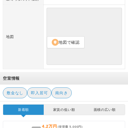
地図
地図で確認
location_on
空室情報
敷金なし
即入居可
南向き
新着順
家賃の低い順
面積の広い順
4.2万円
(管理費
5,000円
)