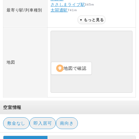
ささしまライブ駅
345
m
最寄り駅/列車種別
太閤通駅
741
m
もっと見る
▼
地図
地図で確認
location_on
空室情報
敷金なし
即入居可
南向き