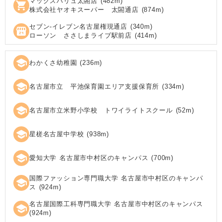
マックスバリュ太閤店
(
482
m)
shopping_cart
株式会社ヤオキスーパー 太閤通店
(
874
m)
セブン‐イレブン名古屋権現通店
(
340
m)
local_convenience_store
ローソン ささしまライブ駅前店
(
414
m)
school
わかくさ幼稚園
(
236
m)
school
名古屋市立 平池保育園エリア支援保育所
(
334
m)
school
名古屋市立米野小学校 トワイライトスクール
(
52
m)
school
星槎名古屋中学校
(
938
m)
school
愛知大学 名古屋市中村区のキャンパス
(
700
m)
国際ファッション専門職大学 名古屋市中村区のキャンパ
school
ス
(
924
m)
名古屋国際工科専門職大学 名古屋市中村区のキャンパス
school
(
924
m)