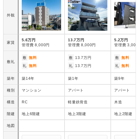
外観
5.6万円
13.7万円
5.2万円
家賃
管理費
8,000円
管理費
8,000円
管理費
3,00
敷
無料
敷
13.7万円
敷
無料
敷礼
礼
無料
礼
13.7万円
礼
無料
築年
築14年
築1年
築9年
種別
マンション
アパート
アパート
構造
RC
軽量鉄骨造
木造
階建
地上6階建
地上3階建
地上2階建
地図