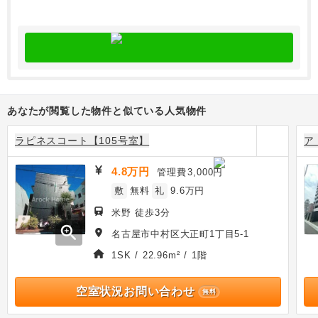
あなたが閲覧した物件と似ている人気物件
ラピネスコート【105号室】
ア
4.8万円
管理費
3,000円
敷
無料
礼
9.6万円
米野 徒歩3分
zoom_in
名古屋市中村区大正町1丁目5-1
1SK / 22.96m² / 1階
空室状況お問い合わせ
無料