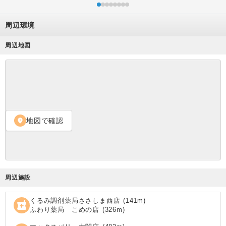
周辺環境
周辺地図
地図で確認
location_on
周辺施設
くるみ調剤薬局ささしま西店
(
141
m)
local_pharmacy
ふわり薬局 こめの店
(
326
m)