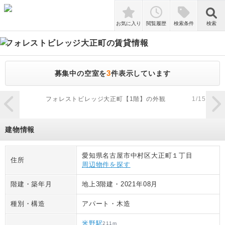
検索
お気に入り
閲覧履歴
検索条件
検索
フォレストビレッジ大正町
の賃貸情報
3
募集中の空室を
件表示しています
zoom_in
フォレストビレッジ大正町【1階】の外観
1
/
15
建物情報
愛知県名古屋市中村区大正町１丁目
住所
周辺物件を探す
階建・築年月
地上3階建
・
2021年08月
種別・構造
アパート
・
木造
米野駅
211
m