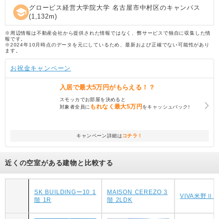
グロービス経営大学院大学 名古屋市中村区のキャンパス
school
(
1,132
m)
※周辺情報は不動産会社から提供された情報ではなく、弊サービスで独自に収集した情
報です。
※2024年10月時点のデータを元にしているため、最新および正確でない可能性があり
ます。
お祝金キャンペーン
入居で
最大5万円
がもらえる！？
スモッカでお部屋を決めると
もれなく
最大5万円
対象者全員に
をキャッシュバック!
キャンペーン詳細は
コチラ！
近くの空室がある建物と比較する
SK BUILDINGー10 1
MAISON CEREZO 3
VIVA米野Ⅱ 2
階 1R
階 2LDK