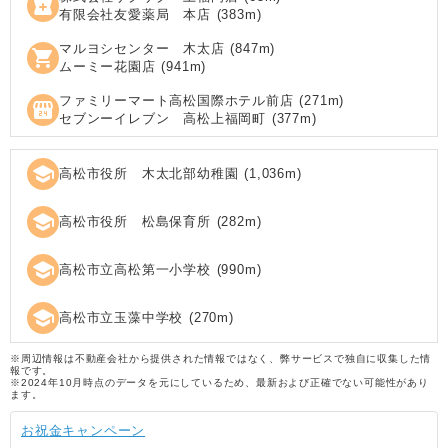
local_pharmacy
有限会社友愛薬局 本店
(
383
m)
マルヨシセンター 木太店
(
847
m)
shopping_cart
ムーミー花園店
(
941
m)
ファミリーマート高松国際ホテル前店
(
271
m)
local_convenience_store
セブンーイレブン 高松上福岡町
(
377
m)
school
高松市役所 木太北部幼稚園
(
1,036
m)
school
高松市役所 松島保育所
(
282
m)
school
高松市立高松第一小学校
(
990
m)
school
高松市立玉藻中学校
(
270
m)
※周辺情報は不動産会社から提供された情報ではなく、弊サービスで独自に収集した情
報です。
※2024年10月時点のデータを元にしているため、最新および正確でない可能性があり
ます。
お祝金キャンペーン