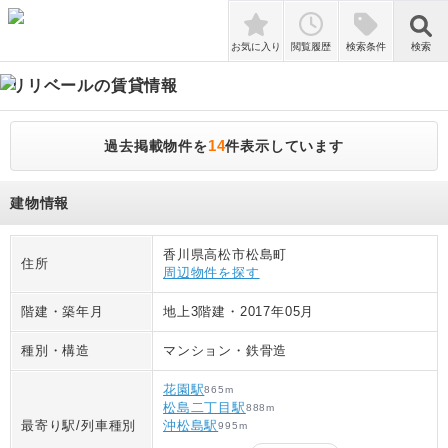
検索
お気に入り
閲覧履歴
検索条件
検索
リリベール
の賃貸情報
14
過去掲載物件を
件表示しています
建物情報
香川県高松市松島町
住所
周辺物件を探す
階建・築年月
地上3階建
・
2017年05月
種別・構造
マンション
・
鉄骨造
花園駅
865
m
松島二丁目駅
888
m
最寄り駅/列車種別
沖松島駅
995
m