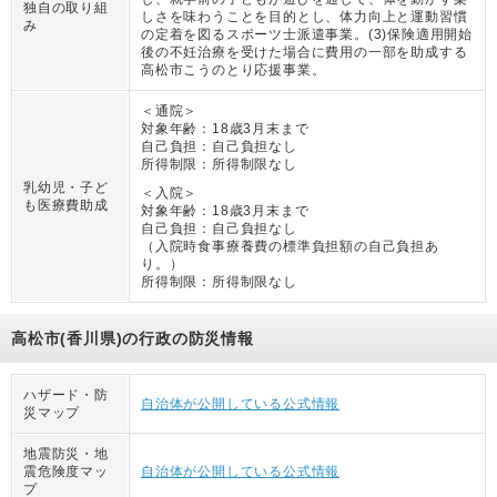
独自の取り組
しさを味わうことを目的とし、体力向上と運動習慣
み
の定着を図るスポーツ士派遣事業。(3)保険適用開始
後の不妊治療を受けた場合に費用の一部を助成する
高松市こうのとり応援事業。
＜通院＞
対象年齢：
18歳3月末まで
自己負担：
自己負担なし
所得制限：
所得制限なし
乳幼児・子ど
＜入院＞
も医療費助成
対象年齢：
18歳3月末まで
自己負担：
自己負担なし
（
入院時食事療養費の標準負担額の自己負担あ
り。
）
所得制限：
所得制限なし
高松市(香川県)の行政の防災情報
ハザード・防
自治体が公開している公式情報
災マップ
地震防災・地
震危険度マッ
自治体が公開している公式情報
プ