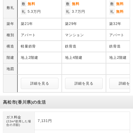
敷
無料
敷
無料
敷
無料
敷礼
礼
5.3万円
礼
3.7万円
礼
無料
築年
築21年
築29年
築32年
種別
アパート
マンション
アパート
構造
軽量鉄骨
鉄骨造
鉄骨造
階建
地上2階建
地上4階建
地上2階建
地図
詳細を見る
詳細を見る
詳細を
高松市(香川県)の生活
ガス料金
7,131円
(22m³使用した場
合の月額)