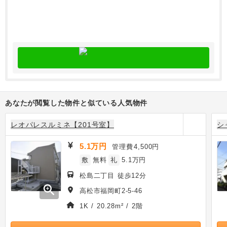
あなたが閲覧した物件と似ている人気物件
レオパレスルミネ【201号室】
シ
5.1万円
管理費
4,500円
敷
無料
礼
5.1万円
松島二丁目 徒歩12分
zoom_in
高松市福岡町2-5-46
1K / 20.28m² / 2階