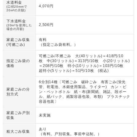
水道料金
4,070円
(口径20mmで
20m³の月額)
下水道料金
2,506円
(20m³を使用した
場合の月額)
家庭ごみ収集
有料
(可燃ごみ)
（
指定ごみ袋有料。
）
可燃ごみ/不燃ごみ 大(40リットル)＝418円/10
指定ごみ袋の
枚 中(30リットル)＝313円/10枚 小(20リットル)
価格
＝208円/10枚 特小(10リットル)＝103円/10枚
超特小(5リットル)＝51円/10枚 (税込)
6分別14種〔可燃ごみ 破砕ごみ 有害ごみ(蛍光
管、乾電池、水銀使用製品、ライター) カン・ビ
家庭ごみの分
ン・ペットボトル 紙・布(新聞紙、雑誌、段ボー
別方式
ル、紙パック、紙製容器包装、布類) プラスチック
容器包装〕
家庭ごみ戸別
未実施
収集
あり
粗大ごみ収集
（
有料。戸別収集。事前申込制。
）