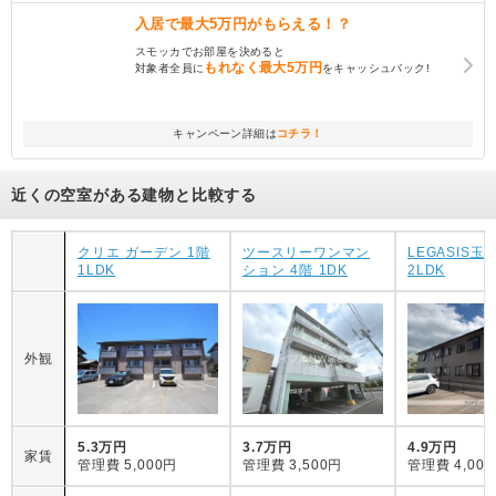
入居で
最大5万円
がもらえる！？
スモッカでお部屋を決めると
もれなく
最大5万円
対象者全員に
をキャッシュバック!
キャンペーン詳細は
コチラ！
近くの空室がある建物と比較する
クリエ ガーデン 1階
ツースリーワンマン
LEGASIS玉
1LDK
ション 4階 1DK
2LDK
外観
5.3万円
3.7万円
4.9万円
家賃
管理費
5,000円
管理費
3,500円
管理費
4,00