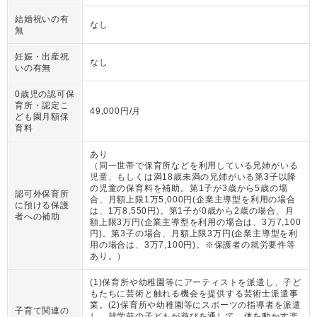
結婚祝いの有
なし
無
妊娠・出産祝
なし
いの有無
0歳児の認可保
育所・認定こ
49,000円/月
ども園月額保
育料
あり
（
同一世帯で保育所などを利用している兄姉がいる
児童、もしくは満18歳未満の兄姉がいる第3子以降
の児童の保育料を補助。第1子が3歳から5歳の場
認可外保育所
合、月額上限1万5,000円(企業主導型を利用の場合
に預ける保護
は、1万8,550円)。第1子が0歳から2歳の場合、月
者への補助
額上限3万円(企業主導型を利用の場合は、3万7,100
円)。第3子の場合、月額上限3万円(企業主導型を利
用の場合は、3万7,100円)。※保護者の就労要件等
あり。
）
(1)保育所や幼稚園等にアーティストを派遣し、子ど
もたちに芸術と触れる機会を提供する芸術士派遣事
業。(2)保育所や幼稚園等にスポーツの指導者を派遣
子育て関連の
し、就学前の子どもが遊びを通して、体を動かす楽