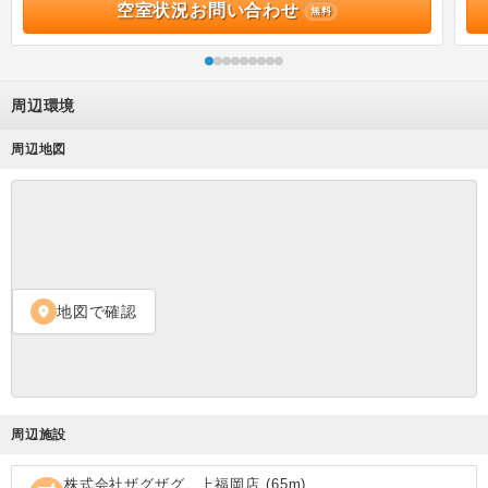
空室状況お問い合わせ
無料
周辺環境
周辺地図
地図で確認
location_on
周辺施設
株式会社ザグザグ 上福岡店
(
65
m)