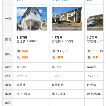
外観
3.4万円
4.7万円
3.7万円
家賃
管理費
3,000円
管理費
2,000円
管理費
4,00
敷
無料
敷
9.4万円
敷
3.7万円
敷礼
礼
無料
礼
無料
礼
無料
築年
築39年
築34年
築33年
種別
アパート
アパート
アパート
構造
鉄骨造
軽量鉄骨
鉄骨造
階建
地上2階建
地上2階建
地上2階建
地図