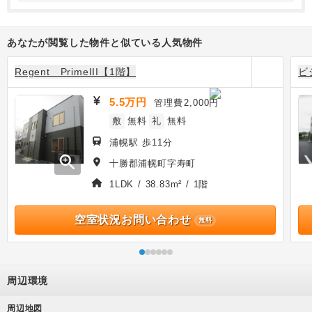
あなたが閲覧した物件と似ている人気物件
Regent PrimeIII【1階】
ビ
5.5万円
管理費
2,000円
敷
無料
礼
無料
浦幌駅 歩11分
zoom_in
十勝郡浦幌町字寿町
1LDK / 38.83m² / 1階
空室状況お問い合わせ
無料
周辺環境
周辺地図