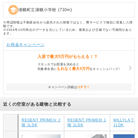
school
浦幌町立浦幌小学校
(
710
m)
※周辺情報は不動産会社から提供された情報ではなく、弊サービスで独自に収集した情
報です。
※2024年10月時点のデータを元にしているため、最新および正確でない可能性があり
ます。
お祝金キャンペーン
入居で
最大5万円
がもらえる！？
スモッカでお部屋を決めると
もれなく
最大5万円
対象者全員に
をキャッシュバック!
キャンペーン詳細は
コチラ！
近くの空室がある建物と比較する
REGENT PRIMEⅣ 2
REGENT PRIMEIII 1
MILLYLA T 
階 1LDK
階 1LDK
1LDK