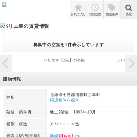
検索
お気に入り
閲覧履歴
検索条件
検索
パリエ幸
の賃貸情報
1
募集中の空室を
件表示しています
zoom_in
パリエ幸【2階】の外観
1
/
13
建物情報
北海道十勝郡浦幌町字幸町
住所
周辺物件を探す
階建・築年月
地上2階建
・
1996年10月
種別・構造
アパート
・
木造
最寄り駅/列車種別
浦幌駅
特急
373
m