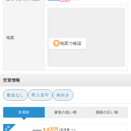
地図
地図で確認
location_on
空室情報
敷金なし
即入居可
南向き
新着順
家賃の低い順
面積の広い順
新着
4.0万円
(管理費
ー
)