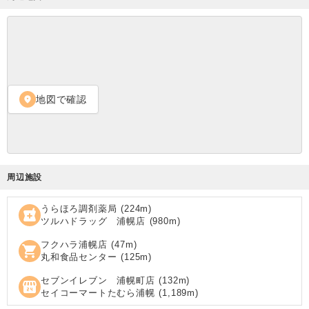
地図で確認
location_on
周辺施設
うらほろ調剤薬局
(
224
m)
local_pharmacy
ツルハドラッグ 浦幌店
(
980
m)
フクハラ浦幌店
(
47
m)
shopping_cart
丸和食品センター
(
125
m)
セブンイレブン 浦幌町店
(
132
m)
local_convenience_store
セイコーマートたむら浦幌
(
1,189
m)