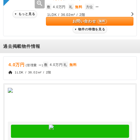
zoom_in
敷
4.0万円
礼
無料
方位
ー
もっと見る
▼
1LDK / 36.02m² / 2階
お問い合わせ
無料
物件の特徴を見る
▼
過去掲載物件情報
4.0万円
敷
4.0万円
礼
無料
(管理費
ー
)
1LDK / 36.02m² / 2階