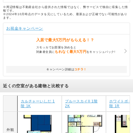
※周辺情報は不動産会社から提供された情報ではなく、弊サービスで独自に収集した情
報です。
※2024年10月時点のデータを元にしているため、最新および正確でない可能性があり
ます。
お祝金キャンペーン
入居で
最大5万円
がもらえる！？
スモッカでお部屋を決めると
もれなく
最大5万円
対象者全員に
をキャッシュバック!
キャンペーン詳細は
コチラ！
近くの空室がある建物と比較する
カルチャーいしだ 1
ブルースカイII 1階
ホワイトボックス
階 1K
2K
階 1R
外観