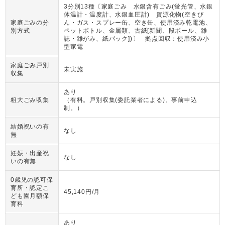
3分別13種〔家庭ごみ 水銀含有ごみ(蛍光管、水銀
体温計・温度計、水銀血圧計) 資源化物(空きび
家庭ごみの分
ん・ガス・スプレー缶、空き缶、使用済み乾電池、
別方式
ペットボトル、金属類、古紙[新聞、段ボール、雑
誌・雑がみ、紙パック])〕 拠点回収：使用済み小
型家電
家庭ごみ戸別
未実施
収集
あり
粗大ごみ収集
（
有料。戸別収集(委託業者による)。事前申込
制。
）
結婚祝いの有
なし
無
妊娠・出産祝
なし
いの有無
0歳児の認可保
育所・認定こ
45,140円/月
ども園月額保
育料
あり