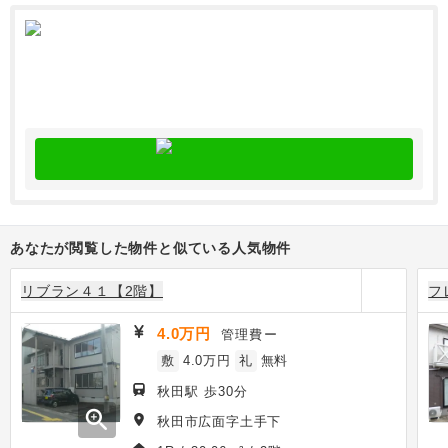
あなたが閲覧した物件と似ている人気物件
リブラン４１【2階】
フ
4.0万円
管理費
ー
敷
4.0万円
礼
無料
秋田駅 歩30分
zoom_in
秋田市広面字土手下