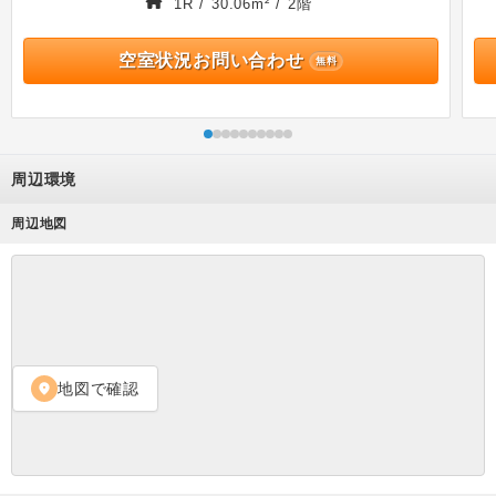
1R / 30.06m² / 2階
空室状況お問い合わせ
無料
周辺環境
周辺地図
地図で確認
location_on