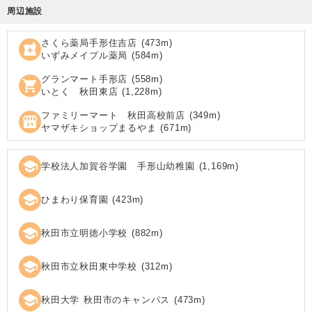
周辺施設
さくら薬局手形住吉店
(
473
m)
local_pharmacy
いずみメイプル薬局
(
584
m)
グランマート手形店
(
558
m)
shopping_cart
いとく 秋田東店
(
1,228
m)
ファミリーマート 秋田高校前店
(
349
m)
local_convenience_store
ヤマザキショップまるやま
(
671
m)
school
学校法人加賀谷学園 手形山幼稚園
(
1,169
m)
school
ひまわり保育園
(
423
m)
school
秋田市立明徳小学校
(
882
m)
school
秋田市立秋田東中学校
(
312
m)
school
秋田大学 秋田市のキャンパス
(
473
m)