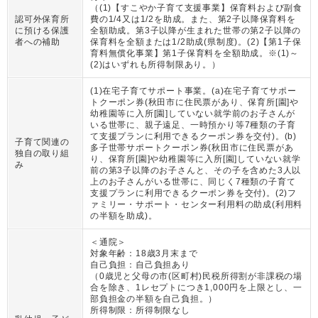
（
(1)【すこやか子育て支援事業】保育料および副食
認可外保育所
費の1/4又は1/2を助成。また、第2子以降保育料を
に預ける保護
全額助成。第3子以降が生まれた世帯の第2子以降の
者への補助
保育料を全額または1/2助成(県制度)。(2)【第1子保
育料無償化事業】第1子保育料を全額助成。※(1)～
(2)はいずれも所得制限あり。
）
(1)在宅子育てサポート事業。(a)在宅子育てサポー
トクーポン券(秋田市に住民票があり、保育所[園]や
幼稚園等に入所[園]していない就学前のお子さんが
いる世帯に、親子遠足、一時預かり等7種類の子育
て支援プランに利用できるクーポン券を交付)。(b)
子育て関連の
多子世帯サポートクーポン券(秋田市に住民票があ
独自の取り組
り、保育所[園]や幼稚園等に入所[園]していない就学
み
前の第3子以降のお子さんと、その子を含めた3人以
上のお子さんがいる世帯に、同じく7種類の子育て
支援プランに利用できるクーポン券を交付)。(2)フ
ァミリー・サポート・センター利用料の助成(利用料
の半額を助成)。
＜通院＞
対象年齢：
18歳3月末まで
自己負担：
自己負担あり
（
0歳児と父母の市(区町村)民税所得割が非課税の場
合を除き、1レセプトにつき1,000円を上限とし、一
部負担金の半額を自己負担。
）
所得制限：
所得制限なし