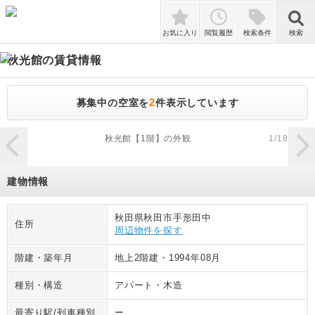
検索
お気に入り
閲覧履歴
検索条件
検索
秋光館
の賃貸情報
2
募集中の空室を
件表示しています
zoom_in
秋光館【1階】の外観
1
/
18
建物情報
秋田県秋田市手形田中
住所
周辺物件を探す
階建・築年月
地上2階建
・
1994年08月
種別・構造
アパート
・
木造
最寄り駅/列車種別
ー