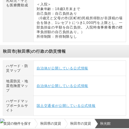
乳幼児・子ど
＜入院＞
も医療費助成
対象年齢：
18歳3月末まで
自己負担：
自己負担あり
（
0歳児と父母の市(区町村)民税所得割が非課税の場
合を除き、1レセプトにつき1,000円を上限とし、一
部負担金の半額を自己負担。 入院時食事療養費の標
準負担額の自己負担あり。
）
所得制限：
所得制限なし
秋田市(秋田県)の行政の防災情報
ハザード・防
自治体が公開している公式情報
災マップ
地震防災・地
震危険度マッ
自治体が公開している公式情報
プ
ハザードマッ
プポータルサ
国土交通省が公開している公式情報
イト
賃貸の物件を探す
秋田県の賃貸
秋田市の賃貸
秋光館