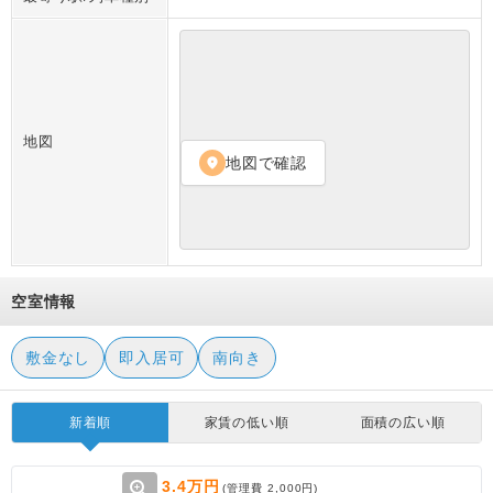
地図
地図で確認
location_on
空室情報
敷金なし
即入居可
南向き
新着順
家賃の低い順
面積の広い順
zoom_in
3.4万円
(管理費
2,000円
)